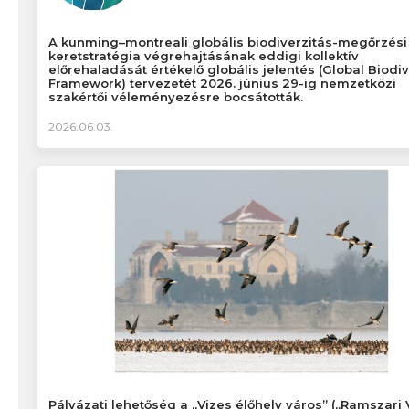
A kunming–montreali globális biodiverzitás-megőrzési
keretstratégia végrehajtásának eddigi kollektív
előrehaladását értékelő globális jelentés (Global Biodiv
Framework) tervezetét 2026. június 29-ig nemzetközi
szakértői véleményezésre bocsátották.
2026.06.03.
Pályázati lehetőség a „Vizes élőhely város” („Ramszari 