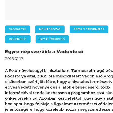
VADONLESŐ
MONITOROZÁS
SZEMLÉLETFORMÁLÁS
BESZÁMOLÓ
EGYÜTTMŰKÖDÉS
Egyre népszerűbb a Vadonleső
2018.01.17.
A Földművelésügyi Minisztérium, Természetmegőrzés
Főosztálya által, 2009 óta működtetett Vadonleső Pro
elsősorban azért jött létre, hogy a hivatalos természet
egyes védett növények és állatok elterjedéséről több
információval rendelkezhessen a programhoz csatlak
önkéntesek által. Azonban kezdetektől fogva úgy alakít
honlapot, hogy felhívja a figyelmet a természetvédel
jelentőségére, hogy közelebb hozza, megszerettesse 