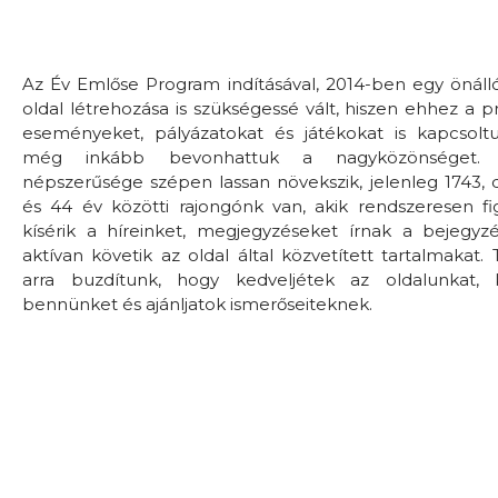
Az Év Emlőse Program indításával, 2014-ben egy önál
oldal létrehozása is szükségessé vált, hiszen ehhez a 
eseményeket, pályázatokat és játékokat is kapcsolt
még inkább bevonhattuk a nagyközönséget. 
népszerűsége szépen lassan növekszik, jelenleg 1743,
és 44 év közötti rajongónk van, akik rendszeresen f
kísérik a híreinket, megjegyzéseket írnak a bejegyz
aktívan követik az oldal által közvetített tartalmakat. 
arra buzdítunk, hogy kedveljétek az oldalunkat, 
bennünket és ajánljatok ismerőseiteknek.