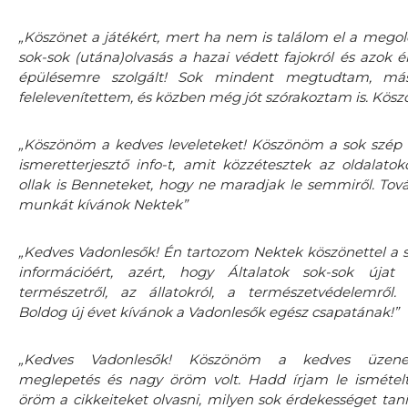
„Köszönet a játékért, mert ha nem is találom el a megol
sok-sok (utána)olvasás a hazai védett fajokról és azok é
épülésemre szolgált! Sok mindent megtudtam, má
felelevenítettem, és közben még jót szórakoztam is. Kös
„Köszönöm a kedves leveleteket! Köszönöm a sok szép
ismeretterjesztő info-t, amit közzétesztek az oldalatoko
ollak is Benneteket, hogy ne maradjak le semmiről. Tová
munkát kívánok Nektek”
„Kedves Vadonlesők! Én tartozom Nektek köszönettel a 
információért, azért, hogy Általatok sok-sok újat
természetről, az állatokról, a természetvédelemről.
Boldog új évet kívánok a Vadonlesők egész csapatának!”
„Kedves Vadonlesők! Köszönöm a kedves üzene
meglepetés és nagy öröm volt. Hadd írjam le ismétel
öröm a cikkeiteket olvasni, milyen sok érdekességet taní