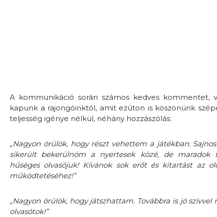
A kommunikáció során számos kedves kommentet, vis
kapunk a rajongóinktól, amit ezúton is köszönünk szép
teljesség igénye nélkül, néhány hozzászólás:
„Nagyon örülök, hogy részt vehettem a játékban. Sajn
sikerült bekerülnöm a nyertesek közé, de maradok t
hűséges olvasójuk! Kívánok sok erőt és kitartást az ol
működtetéséhez!”
„Nagyon örülök, hogy játszhattam. Továbbra is jó szívvel
olvasótok!”