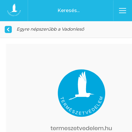
Ugrás a tartalomhoz
Főoldal
Egyre népszerűbb a Vadonleső