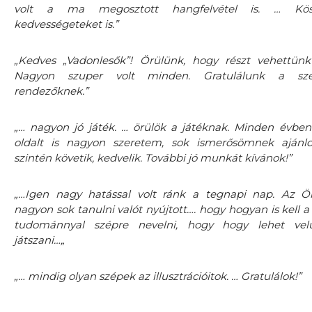
volt a ma megosztott hangfelvétel is. … K
kedvességeteket is.”
„Kedves „Vadonlesők”! Örülünk, hogy részt vehettünk
Nagyon szuper volt minden. Gratulálunk a szer
rendezőknek.”
„… nagyon jó játék. … örülök a játéknak. Minden évbe
oldalt is nagyon szeretem, sok ismerősömnek ajánlo
szintén követik, kedvelik. További jó munkát kívánok!”
„…Igen nagy hatással volt ránk a tegnapi nap. Az Ö
nagyon sok tanulni valót nyújtott…. hogy hogyan is kell 
tudománnyal szépre nevelni, hogy hogy lehet ve
játszani…„
„… mindig olyan szépek az illusztrációitok. … Gratulálok!”