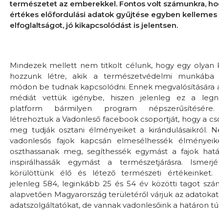
természetet az emberekkel. Fontos volt számunkra, ho
értékes előfordulási adatok gyűjtése egyben kellemes
elfoglaltságot, jó kikapcsolódást is jelentsen.
Mindezek mellett nem titkolt célunk, hogy egy olyan
hozzunk létre, akik a természetvédelmi munkába 
módon be tudnak kapcsolódni. Ennek megvalósítására 
médiát vettük igénybe, hiszen jelenleg ez a leg
platform bármilyen program népszerűsítésére.
létrehoztuk a Vadonleső facebook csoportját, hogy a cso
meg tudják osztani élményeiket a kirándulásaikról. 
vadonlesős fajok kapcsán elmesélhessék élményeike
oszthassanak meg, segíthessék egymást a fajok hatá
inspirálhassák egymást a természetjárásra. Isme
körülöttünk élő és létező természeti értékeinket.
jelenleg 584, leginkább 25 és 54 év közötti tagot szá
alapvetően Magyarország területéről várjuk az adatokat 
adatszolgáltatókat, de vannak vadonlesőink a határon túl 