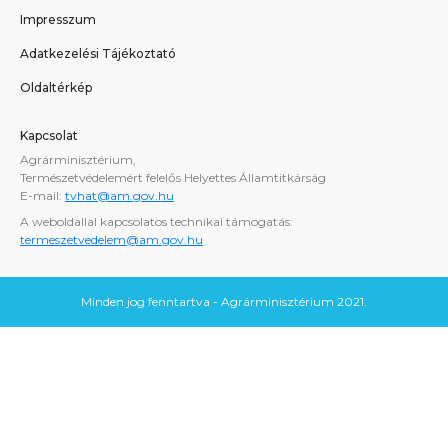
Impresszum
Adatkezelési Tájékoztató
Oldaltérkép
Kapcsolat
Agrárminisztérium,
Természetvédelemért felelős Helyettes Államtitkárság
E-mail:
tvhat@am.gov.hu
A weboldallal kapcsolatos technikai támogatás:
termeszetvedelem@am.gov.hu
Minden jog fenntartva - Agrárminisztérium 2021.