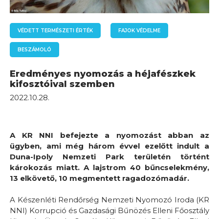
VÉDETT TERMÉSZETI ÉRTÉK
FAJOK VÉDELME
BESZÁMOLÓ
Eredményes nyomozás a héjafészkek
kifosztóival szemben
2022.10.28.
A KR NNI befejezte a nyomozást abban az
ügyben, ami még három évvel ezelőtt indult a
Duna-Ipoly Nemzeti Park területén történt
károkozás miatt. A lajstrom 40 bűncselekmény,
13 elkövető, 10 megmentett ragadozómadár.
A Készenléti Rendőrség Nemzeti Nyomozó Iroda (KR
NNI) Korrupció és Gazdasági Bűnözés Elleni Főosztály