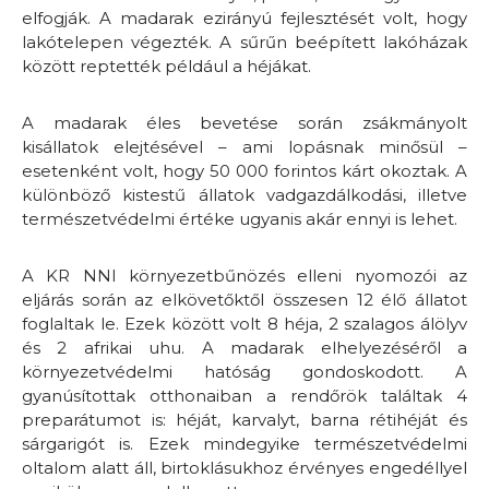
elfogják. A madarak ezirányú fejlesztését volt, hogy
lakótelepen végezték. A sűrűn beépített lakóházak
között reptették például a héjákat.
A madarak éles bevetése során zsákmányolt
kisállatok elejtésével – ami lopásnak minősül –
esetenként volt, hogy 50 000 forintos kárt okoztak. A
különböző kistestű állatok vadgazdálkodási, illetve
természetvédelmi értéke ugyanis akár ennyi is lehet.
A KR NNI környezetbűnözés elleni nyomozói az
eljárás során az elkövetőktől összesen 12 élő állatot
foglaltak le. Ezek között volt 8 héja, 2 szalagos álölyv
és 2 afrikai uhu. A madarak elhelyezéséről a
környezetvédelmi hatóság gondoskodott. A
gyanúsítottak otthonaiban a rendőrök találtak 4
preparátumot is: héját, karvalyt, barna rétihéját és
sárgarigót is. Ezek mindegyike természetvédelmi
oltalom alatt áll, birtoklásukhoz érvényes engedéllyel