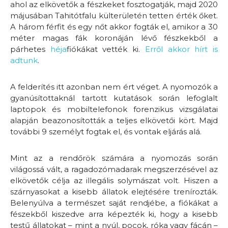
ahol az elkövetők a fészkeket fosztogatják, majd 2020
májusában Tahitótfalu külterületén tetten érték őket.
A három férfit és egy nőt akkor fogták el, amikor a 30
méter magas fák koronáján lévő fészkekből a
párhetes
héja
fiókákat vették ki.
Erről akkor hírt is
adtunk
.
A felderítés itt azonban nem ért véget. A nyomozók a
gyanúsítottaknál tartott kutatások során lefoglalt
laptopok és mobiltelefonok forenzikus vizsgálatai
alapján beazonosították a teljes elkövetői kört. Majd
további 9 személyt fogtak el, és vontak eljárás alá.
Mint az a rendőrök számára a nyomozás során
világossá vált, a ragadozómadarak megszerzésével az
elkövetők célja az illegális solymászat volt. Hiszen a
szárnyasokat a kisebb állatok elejtésére trenírozták.
Belenyúlva a természet saját rendjébe, a fiókákat a
fészekből kiszedve arra képezték ki, hogy a kisebb
testű állatokat – mint a nyúl, pocok, róka vagy fácán –