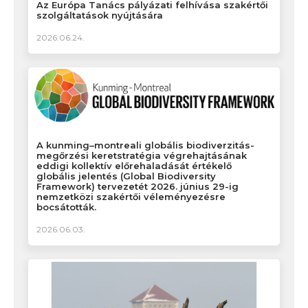
Az Európa Tanács pályázati felhívása szakértői
szolgáltatások nyújtására
2026.06.24.
A kunming–montreali globális biodiverzitás-
megőrzési keretstratégia végrehajtásának
eddigi kollektív előrehaladását értékelő
globális jelentés (Global Biodiversity
Framework) tervezetét 2026. június 29-ig
nemzetközi szakértői véleményezésre
bocsátották.
2026.06.03.