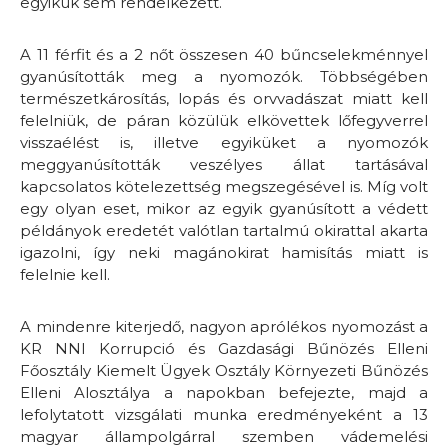
egyikük sem rendelkezett.
A 11 férfit és a 2 nőt összesen 40 bűncselekménnyel
gyanúsították meg a nyomozók. Többségében
természetkárosítás, lopás és orvvadászat miatt kell
felelniük, de páran közülük elkövettek lőfegyverrel
visszaélést is, illetve egyiküket a nyomozók
meggyanúsították veszélyes állat tartásával
kapcsolatos kötelezettség megszegésével is. Míg volt
egy olyan eset, mikor az egyik gyanúsított a védett
példányok eredetét valótlan tartalmú okirattal akarta
igazolni, így neki magánokirat hamisítás miatt is
felelnie kell.
A mindenre kiterjedő, nagyon aprólékos nyomozást a
KR NNI Korrupció és Gazdasági Bűnözés Elleni
Főosztály Kiemelt Ügyek Osztály Környezeti Bűnözés
Elleni Alosztálya a napokban befejezte, majd a
lefolytatott vizsgálati munka eredményeként a 13
magyar állampolgárral szemben vádemelési