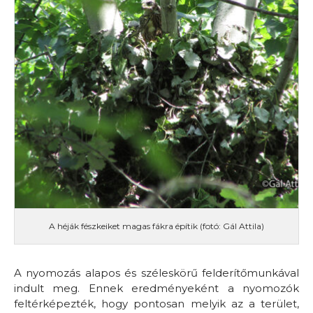
A héják fészkeiket magas fákra építik (fotó: Gál Attila)
A nyomozás alapos és széleskörű felderítőmunkával
indult meg. Ennek eredményeként a nyomozók
feltérképezték, hogy pontosan melyik az a terület,