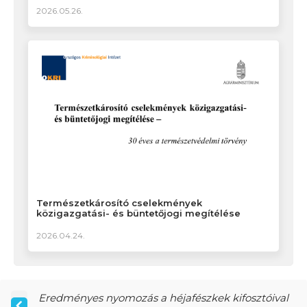
2026.05.26.
Természetkárosító cselekmények
közigazgatási- és büntetőjogi megítélése
2026.04.24.
Eredményes nyomozás a héjafészkek kifosztóival