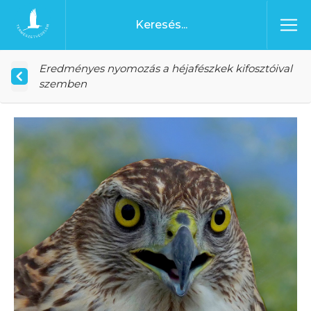
Ugrás a tartalomhoz
Főoldal
Eredményes nyomozás a héjafészkek kifosztóival
szemben