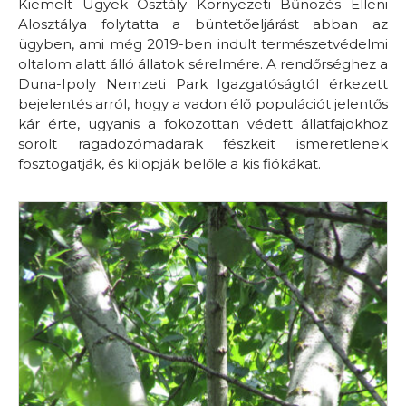
Kiemelt Ügyek Osztály Környezeti Bűnözés Elleni
Alosztálya folytatta a büntetőeljárást abban az
ügyben, ami még 2019-ben indult természetvédelmi
oltalom alatt álló állatok sérelmére. A rendőrséghez a
Duna-Ipoly Nemzeti Park Igazgatóságtól érkezett
bejelentés arról, hogy a vadon élő populációt jelentős
kár érte, ugyanis a fokozottan védett állatfajokhoz
sorolt ragadozómadarak fészkeit ismeretlenek
fosztogatják, és kilopják belőle a kis fiókákat.