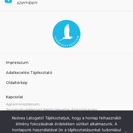
szemben
Impresszum
Adatkezelési Tájékoztató
Oldaltérkép
Kapcsolat
Agrárminisztérium,
Természetvédelemért felelős Helyettes Államtitkárság
E-mail:
tvhat@am.gov.hu
Kedves Látogató! Tájékoztatjuk, hogy a honlap felhasználói
A weboldallal kapcsolatos technikai támogatás:
élmény fokozásának érdekében sütiket alkalmazunk. A
termeszetvedelem@am.gov.hu
honlapunk használatával ön a tájékoztatásunkat tudomásul