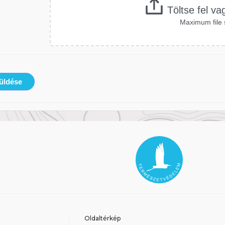
Töltse fel va
Maximum file 
küldése
Oldaltérkép