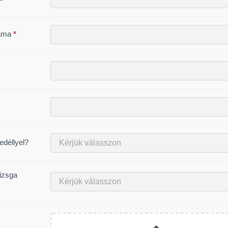
záma
*
déllyel?
izsga