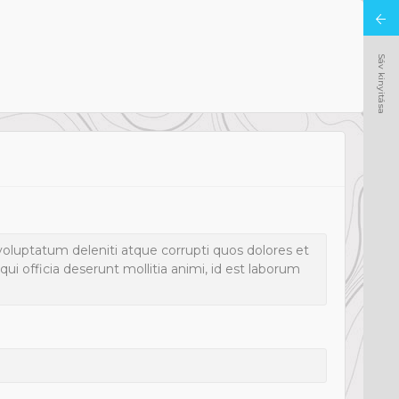
Sáv kinyitása
voluptatum deleniti atque corrupti quos dolores et
qui officia deserunt mollitia animi, id est laborum