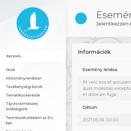
Ugrás a tartalomhoz
Főoldal
Esemén
Jelentkezzen 
Információk
Esemény leírása:
Hírek
Intézményrendszer
At vero eos et accusamu
Tevékenységi körök
quas molestias excepturi
et dolorum fuga.
Tematikus keresők
Táji és természeti 
Dátum:
örökségünk
Természetvédelem az EU-
2021.05.06. 00:00
ban