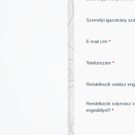
Személyi igazolvány s
E-mail cím
*
Telefonszám
*
Rendelkezik vadász enge
Rendelkezik solymász v
engedéllyel?
*