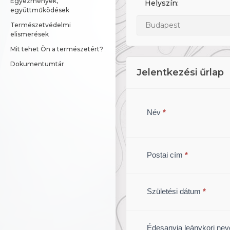
Egyezmények, 
Helyszín:
együttműködések
Budapest
Természetvédelmi 
elismerések
Mit tehet Ön a természetért?
Dokumentumtár
Jelentkezési űrlap
If you
Solymász
are
Név
*
természetvédelmi
human,
leave
vizsga
this
field
Postai cím
*
blank.
Születési dátum
*
Édesanyja leánykori ne