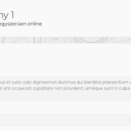
y 1
egyszerűen online
s et iusto odio dignissimos ducimus qui blanditiis praesentium 
 sint occaecati cupiditate non provident, similique sunt in culpa 