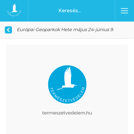
Ugrás a tartalomhoz
Főoldal
Európai Geoparkok Hete május 24-június 9.