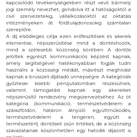
kapcsolódó tevékenységekben részt vevő bármely
jogi személy nevezhet, gondolva itt a hatóságoktól a
civil szervezetekig, vállalkozásoktól az oktatási
intézményeken át földtulajdonosokig számtalan
szereplőre.
A díj elsődleges célja ezen erőfeszítések és sikerek
elismerése, népszerűsítése mind a döntéshozók,
mind a szélesebb közönség körében. A döntős
jelöltek egyrészt kommunikációs képzést kapnak,
amely segítségével hatékonyabban fogják tudni
használni a közösségi médiát, másrészt meghívást
kapnak a brüsszeli díjátadó ünnepségre. A kategóriák
győztesei kisebb pénzjutalomban részesülnek,
valamint támogatást kapnak egy sikereiket
népszerűsítő rendezvény megszervezéséhez. Az öt
kategória (kommunikáció, természetvédelem a
szárazföldön, határon átnyúló együttműködés,
természetvédelem a tengeren, együtt a
természetért) döntőseit zsűri értékeli, de a közönség
szavazatainak köszönhetően egy hatodik díjazott is