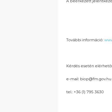
A beérkezett jelentkezé
További információ:
www
Kérdés esetén elérhető
e-mail: biop@fm.gov.hu
tel.: +36 (1) 795 3630