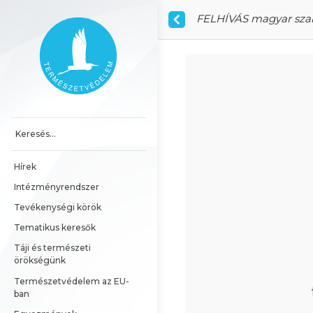
Ugrás a tartalomhoz
FELHÍVÁS magyar szaké
Főoldal
Hírek
Intézményrendszer
Tevékenységi körök
Tematikus keresők
Táji és természeti 
örökségünk
Természetvédelem az EU-
ban