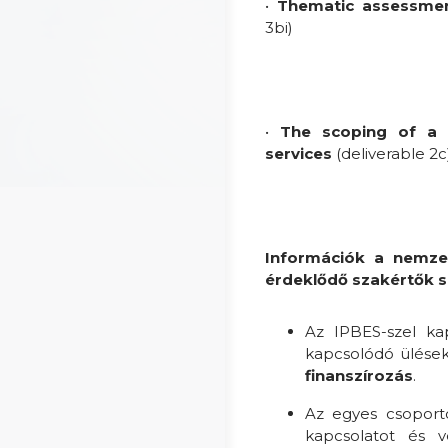
•
Thematic assessmen
3bi)
•
The scoping of a 
services
(deliverable 2c
Információk a nemzet
érdeklődő szakértők 
Az IPBES-szel ka
kapcsolódó ülések
finanszírozás
.
Az egyes csoporto
kapcsolatot és 