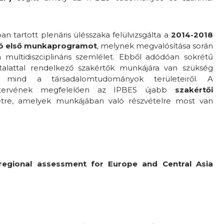
n tartott plenáris ülésszaka felülvizsgálta a
2
014-2018
óló első munkaprogramot
, melynek megvalósítása során
multidiszciplináris szemlélet. Ebből adódóan sokrétű
ztalattal rendelkező szakértők munkájára van szükség
 mind a társadalomtudományok területeiről. A
ervének megfelelően az IPBES újabb
szakértői
tre, amelyek munkájában való részvételre most van
regional assessment for Europe and Central Asia