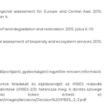
gional assessment for Europe and Central Asia: 2015.
er 4.
 land degradation and restoration: 2015. július 6.-10.
l assessment of biopersity and ecosystem services: 2015.
ntjairól, gyakoriságáról egyelőre nincsen információ.
ortok feladatait és eljárásrendjét az IPBES második
 döntése (IPBES-2/3) határozza meg. A döntés szövege
bbi linken érhető el:
net/images/decisions/Decision%20IPBES_2_3.pdf