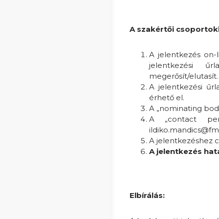
A szakértői csoportok
A jelentkezés on-l
jelentkezési ű
megerősít/elutasít.
A jelentkezési űr
érhető el.
A „nominating bod
A „contact pers
ildiko.mandics@fm.
A jelentkezéshez c
A jelentkezés hat
Elbírálás: