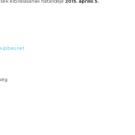
sek elbírálásának határideje
2015. április 5.
.ipbes.net
ség: