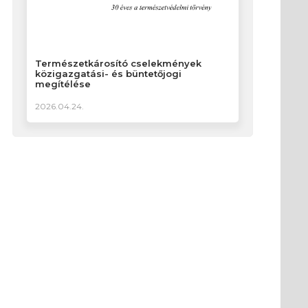
Természetkárosító cselekmények
közigazgatási- és büntetőjogi
megítélése
2026.04.24.