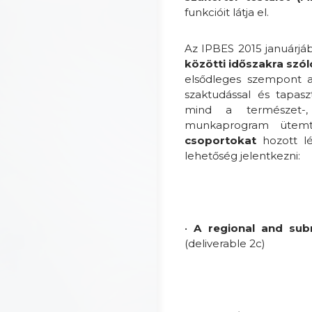
funkcióit látja el.
Az IPBES 2015 januárjába
közötti időszakra sz
elsődleges szempont a 
szaktudással és tapas
mind a természet-,
munkaprogram ütemt
csoportokat
hozott lé
lehetőség jelentkezni:
•
A regional and sub
(deliverable 2c)