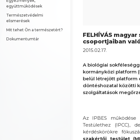
Egyezmények, 
együttműködések
Természetvédelmi 
elismerések
Mit tehet Ön a természetért?
FELHÍVÁS magyar s
Dokumentumtár
csoportjaiban val
2015.02.17.
A biológiai sokféleségg
kormányközi platform (I
belül létrejött platform
döntéshozatal közötti k
szolgáltatások megőrzé
Az IPBES működése né
Testülethez (IPCC), d
kérdéskörökre fókus
szakértői testület (M