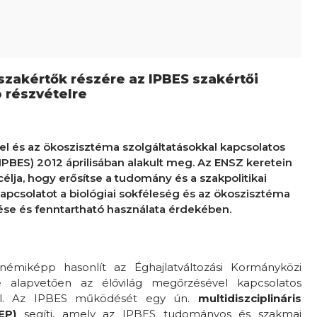
zakértők részére az IPBES szakértői
ó részvételre
el és az ökoszisztéma szolgáltatásokkal kapcsolatos
PBES) 2012 áprilisában alakult meg. Az ENSZ keretein
 célja, hogy erősítse a tudomány és a szakpolitikai
apcsolatot a biológiai sokféleség és az ökoszisztéma
se és fenntartható használata érdekében.
miképp hasonlít az Éghajlatváltozási Kormányközi
e alapvetően az élővilág megőrzésével kapcsolatos
zál. Az IPBES működését egy ún.
multidiszciplináris
EP)
segíti, amely az IPBES tudományos és szakmai