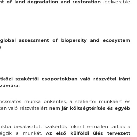
t of land degradation and restoration
(deliverable
global assessment of biopersity and ecosystem
)
közi szakértői csoportokban való részvétel iránt
számára:
pcsolatos munka önkéntes, a szakértői munkáért és
en való részvételért
nem jár költségtérítés és egyéb
kba beválasztott szakértők főként e-mailen tartják a
végzik a munkát.
Az első külföldi ülés tervezett