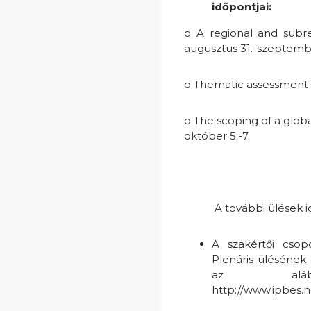
időpontjai:
o A regional and subre
augusztus 31.-szeptemb
o Thematic assessment of
o The scoping of a globa
október 5.-7.
A további ülések időpo
A szakértői csop
Plenáris ülésének
az alá
http://www.ipbes.