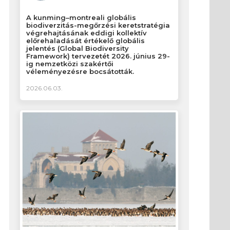
A kunming–montreali globális
biodiverzitás-megőrzési keretstratégia
végrehajtásának eddigi kollektív
előrehaladását értékelő globális
jelentés (Global Biodiversity
Framework) tervezetét 2026. június 29-
ig nemzetközi szakértői
véleményezésre bocsátották.
2026.06.03.