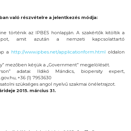
ban való részvételre a jelentkezés módja:
ine történik az IPBES honlapján. A szakértők kitöltik a
rlapot, amit azután a nemzeti kapcsolattartó
lap a
http://www.ipbes.net/applicationform.html
oldalon
y” mezőben kérjük a „Government” megjelölését.
on” adatai: Ildikó Mándics, biopersity expert,
gov.hu, +36 (1) 7953630
satolni szükséges angol nyelvű szakmai önéletrajzot.
árideje 2015. március 31.