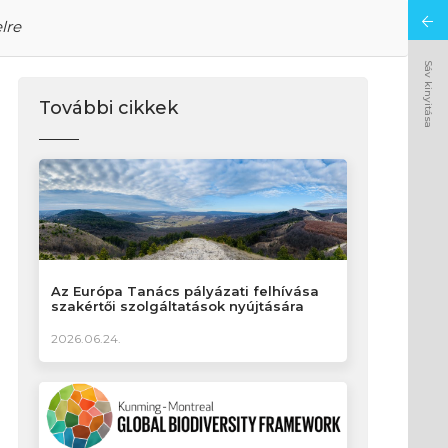
lre
Sáv kinyitása
További cikkek
Az Európa Tanács pályázati felhívása
szakértői szolgáltatások nyújtására
2026.06.24.