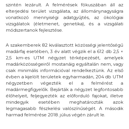
szintén lezárult. A felmérések fókuszában áll az
elterjedési terület vizsgálata, az állománynagyságra
vonatkozó mennyiségi adatgyűjtés, az ökológiai
vizsgálatok (életmenet, genetika), és a vizsgálati
módszertanok fejlesztése.
A szakemberek 82 kiválasztott közösségi jelentőségű
madárfaj esetében, 3 év alatt végzik el a 612 db 2,5 ×
2,5 km-es UTM négyzet térképezését, amelyek
madárközösségeiről mostanáig egyáltalán nem, vagy
csak minimális információval rendelkeztünk. Az első
évben a kijelölt területek egyharmadán, 204 db UTM
négyzetben végezték el a felmérést a
madármegfigyelők. Bejárták a négyzet legfontosabb
élőhelyeit, feljegyezték az előforduló fajokat, illetve
mindegyik esetében meghatározták azok
legmagasabb fészkelési valószínűségét. A második
harmad felmérése 2018. július végén zárult le.