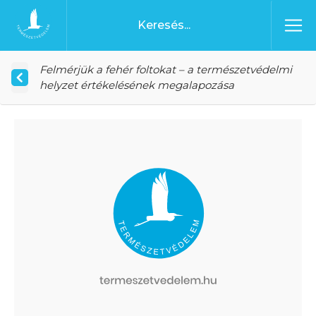
Ugrás a tartalomhoz
Főoldal
Felmérjük a fehér foltokat – a természetvédelmi
helyzet értékelésének megalapozása