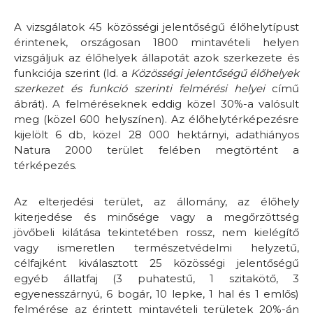
A vizsgálatok 45 közösségi jelentőségű élőhelytípust
érintenek, országosan 1800 mintavételi helyen
vizsgáljuk az élőhelyek állapotát azok szerkezete és
funkciója szerint (ld. a
Közösségi jelentőségű élőhelyek
szerkezet és funkció szerinti felmérési helyei
című
ábrát). A felméréseknek eddig közel 30%-a valósult
meg (közel 600 helyszínen). Az élőhelytérképezésre
kijelölt 6 db, közel 28 000 hektárnyi, adathiányos
Natura 2000 terület felében megtörtént a
térképezés.
Az elterjedési terület, az állomány, az élőhely
kiterjedése és minősége vagy a megőrzöttség
jövőbeli kilátása tekintetében rossz, nem kielégítő
vagy ismeretlen természetvédelmi helyzetű,
célfajként kiválasztott 25 közösségi jelentőségű
egyéb állatfaj (3 puhatestű, 1 szitakötő, 3
egyenesszárnyú, 6 bogár, 10 lepke, 1 hal és 1 emlős)
felmérése az érintett mintavételi területek 20%-án