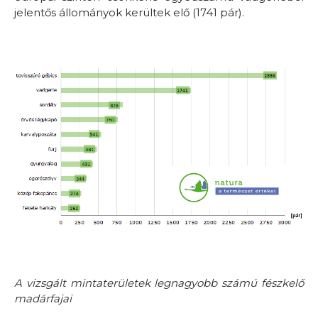
jelentős állományok kerültek elő (1741 pár).
A vizsgált mintaterületek legnagyobb számú fészkelő
madárfajai