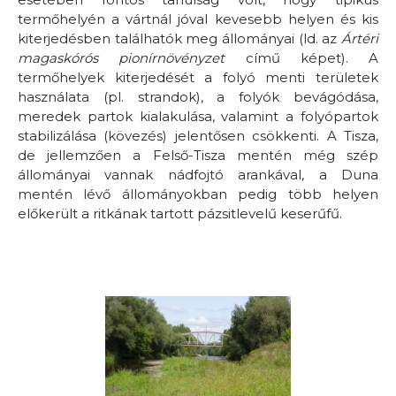
termőhelyén a vártnál jóval kevesebb helyen és kis
kiterjedésben találhatók meg állományai (ld. az
Ártéri
magaskórós pionírnövényzet
című képet). A
termőhelyek kiterjedését a folyó menti területek
használata (pl. strandok), a folyók bevágódása,
meredek partok kialakulása, valamint a folyópartok
stabilizálása (kövezés) jelentősen csökkenti. A Tisza,
de jellemzően a Felső-Tisza mentén még szép
állományai vannak nádfojtó arankával, a Duna
mentén lévő állományokban pedig több helyen
előkerült a ritkának tartott pázsitlevelű keserűfű.