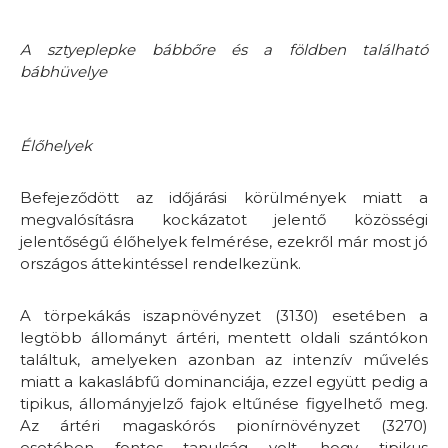
A sztyeplepke bábbőre és a földben található
bábhüvelye
Élőhelyek
Befejeződött az időjárási körülmények miatt a
megvalósításra kockázatot jelentő közösségi
jelentőségű élőhelyek felmérése, ezekről már most jó
országos áttekintéssel rendelkezünk.
A törpekákás iszapnövényzet (3130) esetében a
legtöbb állományt ártéri, mentett oldali szántókon
találtuk, amelyeken azonban az intenzív művelés
miatt a kakaslábfű dominanciája, ezzel együtt pedig a
tipikus, állományjelző fajok eltűnése figyelhető meg.
Az ártéri magaskórós pionírnövényzet (3270)
esetében fontos tanulság volt, hogy tipikus