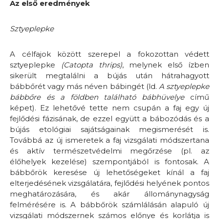
Az első eredmények
Sztyeplepke
A célfajok között szerepel a fokozottan védett
sztyeplepke
(Catopta thrips)
, melynek első ízben
sikerült megtalálni a bújás után hátrahagyott
bábbőrét vagy más néven bábingét (ld.
A sztyeplepke
bábbőre és a földben található bábhüvelye
című
képet). Ez lehetővé tette nem csupán a faj egy új
fejlődési fázisának, de ezzel együtt a bábozódás és a
bújás etológiai sajátságainak megismerését is.
Továbbá az új ismeretek a faj vizsgálati módszertana
és aktív természetvédelmi megőrzése (pl. az
élőhelyek kezelése) szempontjából is fontosak. A
bábbőrök keresése új lehetőségeket kínál a faj
elterjedésének vizsgálatára, fejlődési helyének pontos
meghatározására, és akár állománynagyság
felmérésére is. A bábbőrök számlálásán alapuló új
vizsgálati módszernek számos előnye és korlátja is