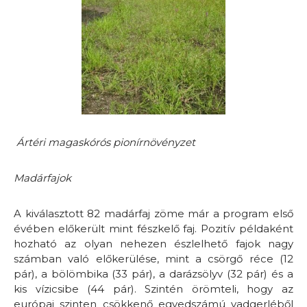
Ártéri magaskórós pionírnövényzet
Madárfajok
A kiválasztott 82 madárfaj zöme már a program első
évében előkerült mint fészkelő faj. Pozitív példaként
hozható az olyan nehezen észlelhető fajok nagy
számban való előkerülése, mint a csörgő réce (12
pár), a bölömbika (33 pár), a darázsölyv (32 pár) és a
kis vízicsibe (44 pár). Szintén örömteli, hogy az
európai szinten csökkenő egyedszámú vadgerléből