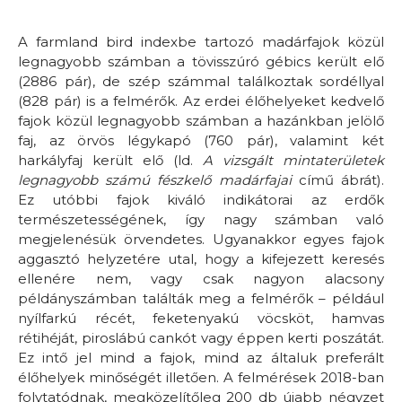
A farmland bird indexbe tartozó madárfajok közül
legnagyobb számban a tövisszúró gébics került elő
(2886 pár), de szép számmal találkoztak sordéllyal
(828 pár) is a felmérők. Az erdei élőhelyeket kedvelő
fajok közül legnagyobb számban a hazánkban jelölő
faj, az örvös légykapó (760 pár), valamint két
harkályfaj került elő (ld.
A vizsgált mintaterületek
legnagyobb számú fészkelő madárfajai
című ábrát).
Ez utóbbi fajok kiváló indikátorai az erdők
természetességének, így nagy számban való
megjelenésük örvendetes. Ugyanakkor egyes fajok
aggasztó helyzetére utal, hogy a kifejezett keresés
ellenére nem, vagy csak nagyon alacsony
példányszámban találták meg a felmérők – például
nyílfarkú récét, feketenyakú vöcsköt, hamvas
rétihéját, piroslábú cankót vagy éppen kerti poszátát.
Ez intő jel mind a fajok, mind az általuk preferált
élőhelyek minőségét illetően. A felmérések 2018-ban
folytatódnak, megközelítőleg 200 db újabb négyzet