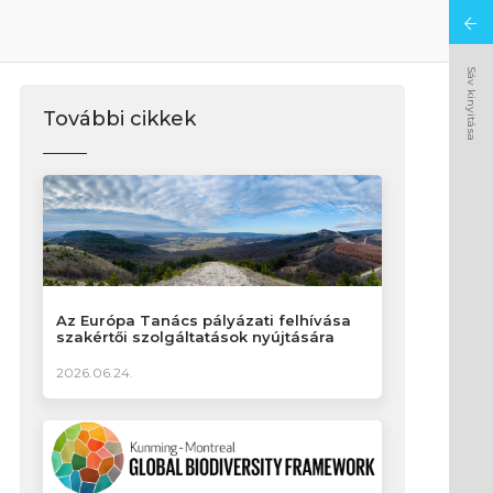
Sáv kinyitása
További cikkek
Az Európa Tanács pályázati felhívása
szakértői szolgáltatások nyújtására
2026.06.24.