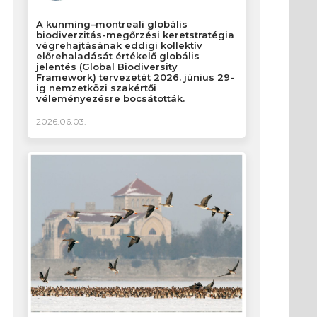
A kunming–montreali globális
biodiverzitás-megőrzési keretstratégia
végrehajtásának eddigi kollektív
előrehaladását értékelő globális
jelentés (Global Biodiversity
Framework) tervezetét 2026. június 29-
ig nemzetközi szakértői
véleményezésre bocsátották.
2026.06.03.