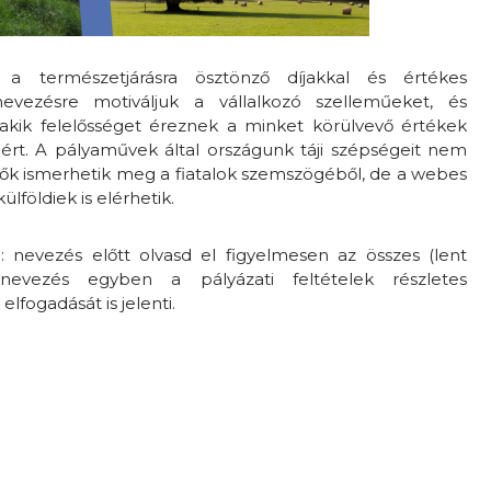
a természetjárásra ösztönző díjakkal és értékes
evezésre motiváljuk a vállalkozó szelleműeket, és
, akik felelősséget éreznek a minket körülvevő értékek
rt. A pályaművek által országunk táji szépségeit nem
ők ismerhetik meg a fiatalok szemszögéből, de a webes
ülföldiek is elérhetik.
: nevezés előtt olvasd el figyelmesen az összes (lent
A nevezés egyben a pályázati feltételek részletes
fogadását is jelenti.