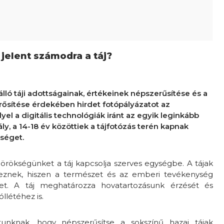
 jelent számodra a táj?
ló táji adottságainak, értékeinek népszerűsítése és a
erősítése érdekében hirdet fotópályázatot az
yel a digitális technológiák iránt az egyik leginkább
ly, a 14-18 év közöttiek a tájfotózás terén kapnak
séget.
s örökségünket a táj kapcsolja szerves egységbe. A tájak
éteznek, hiszen a természet és az emberi tevékenység
ket. A táj meghatározza hovatartozásunk érzését és
llétéhez is.
atunknak, hogy népszerűsítse a sokszínű hazai tájak