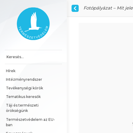
Ugrás a tartalomhoz
Fotópályázat – Mit jel
Főoldal
Hírek
Intézményrendszer
Tevékenységi körök
Tematikus keresők
Táji és természeti 
örökségünk
Természetvédelem az EU-
ban