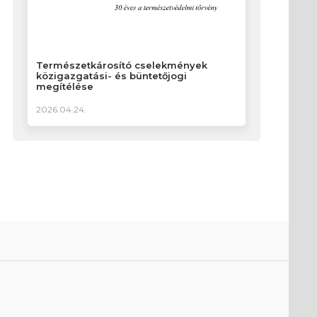
Természetkárosító cselekmények
közigazgatási- és büntetőjogi
megítélése
2026.04.24.