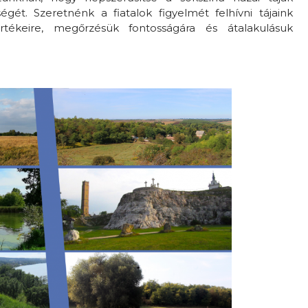
gét. Szeretnénk a fiatalok figyelmét felhívni tájaink
rtékeire, megőrzésük fontosságára és átalakulásuk