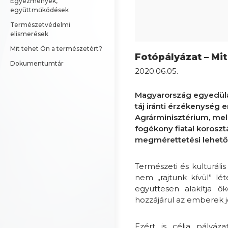
Egyezmények, 
együttműködések
Természetvédelmi 
elismerések
Mit tehet Ön a természetért?
Fotópályázat – Mit
Dokumentumtár
2020.06.05.
Magyarország egyedülál
táj iránti érzékenység 
Agrárminisztérium, mell
fogékony fiatal korosztá
megmérettetési lehető
Természeti és kulturáli
nem „rajtunk kívül” l
együttesen alakítja ő
hozzájárul az emberek jó
Ezért is célja pályáz