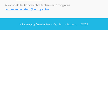
A weboldallal kapcsolatos technikai támogatás:
termeszetvedelem@am.gov.hu
Minden jog fenntartva - Agrárminisztérium 2021.