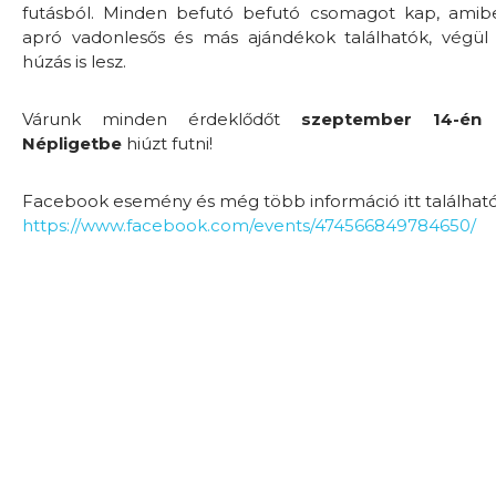
futásból. Minden befutó befutó csomagot kap, amib
apró vadonlesős és más ajándékok találhatók, végü
húzás is lesz.
Várunk minden érdeklődőt
szeptember 14-én 
Népligetbe
hiúzt futni!
Facebook esemény és még több információ itt található
https://www.facebook.com/events/474566849784650/