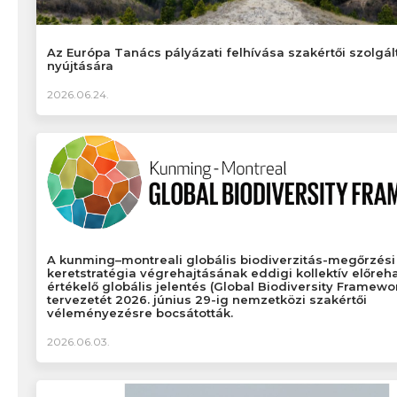
Az Európa Tanács pályázati felhívása szakértői szolgál
nyújtására
2026.06.24.
A kunming–montreali globális biodiverzitás-megőrzési
keretstratégia végrehajtásának eddigi kollektív előreh
értékelő globális jelentés (Global Biodiversity Framewo
tervezetét 2026. június 29-ig nemzetközi szakértői
véleményezésre bocsátották.
2026.06.03.