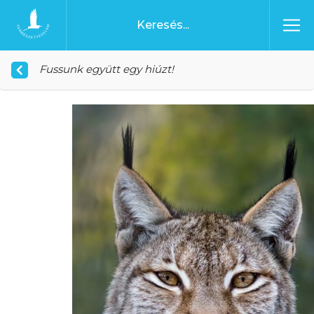
Ugrás a tartalomhoz
Főoldal
Fussunk együtt egy hiúzt!