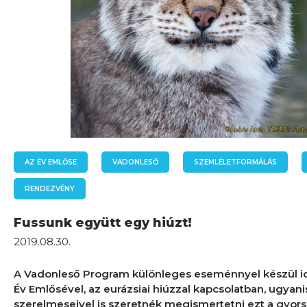
AZ ÉV EMLŐSE
VADONLESŐ
SZEMLÉLETFORMÁLÁS
RENDEZVÉNY
Fussunk együtt egy hiúzt!
2019.08.30.
A Vadonleső Program különleges eseménnyel készül id
Év Emlősével, az eurázsiai hiúzzal kapcsolatban, ugyani
szerelmeseivel is szeretnék megismertetni ezt a gyo