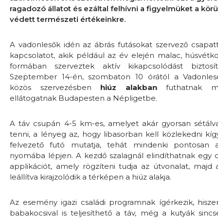
ragadozó állatot és ezáltal felhívni a figyelmüket a kör
védett természeti értékeinkre.
A vadonlesők idén az ábrás futásokat szervező csapatt
kapcsolatot, akik például az év elején malac, húsvétk
formában szerveztek aktív kikapcsolódást biztosí
Sz
eptember 14-én, szombaton 10 órától a Vadonle
közös szervezésben
hiúz alakban
futhatnak mi
ellátogatnak Budapesten a Népligetbe.
A táv csupán 4-5 km-es, amelyet akár gyorsan sétálv
tenni, a lényeg az, hogy libasorban kell közlekedni kí
felvezető futó mutatja, tehát mindenki pontosan a
nyomába lépjen. A kezdő szalagnál elindíthatnak egy o
applikációt, amely rögzíteni tudja az útvonalat, majd
leállítva kirajzolódik a térképen a hiúz alakja.
Az esemény igazi családi programnak ígérkezik, hisze
babakocsival is teljesíthető a táv, még a kutyák sinc