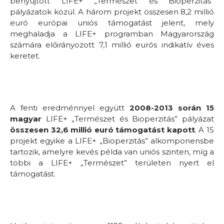
benyújtott LIFE+ „Természet és Bioperzitás”
pályázatok közül. A három projekt összesen 8,2 millió
euró európai uniós támogatást jelent, mely
meghaladja a LIFE+ programban Magyarország
számára előirányozott 7,1 millió eurós indikatív éves
keretet.
A fenti eredménnyel együtt
2008-2013 során 15
magyar
LIFE+ „Természet és Bioperzitás” pályázat
összesen 32,6 millió euró támogatást kapott
. A 15
projekt egyike a LIFE+ „Bioperzitás” alkomponensbe
tartozik, amelyre kevés példa van uniós szinten, míg a
többi a LIFE+ „Természet” területen nyert el
támogatást.