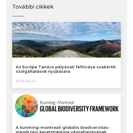
További cikkek
Az Európa Tanács pályázati felhívása szakértői
szolgáltatások nyújtására
2026.06.24.
A kunming–montreali globális biodiverzitás-
megőrzési keretstratégia végrehajtásának