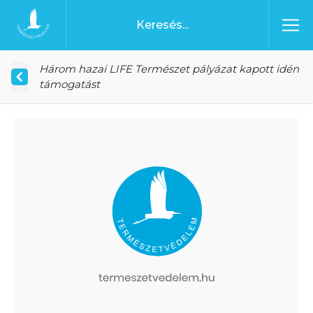
Ugrás a tartalomhoz
Főoldal
Három hazai LIFE Természet pályázat kapott idén
támogatást