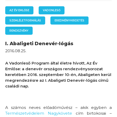
AZ ÉV EMLŐSE
VADONLESŐ
SZEMLÉLETFORMÁLÁS
EREDMÉNYHIRDETÉS
RENDEZVÉNY
I. Abaligeti Denevér-lógás
2016.08.25.
A Vadonleső Program által életre hívott, Az Év
Emlőse: a denevér országos rendezvénysorozat
keretében 2016. szeptember 10-én, Abaligeten kerül
megrendezésre az I. Abaligeti Denevér-lógás című
családi nap.
A számos neves előadóművész – akik egyben a
Természe
tvédelem Nagykövete
cím birtokosai –