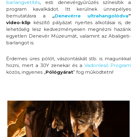
barlangvetítés
,
esti denevérgyűrűzés színesítik a
progra
m kavalkádot. Itt kerülnek ünnepélyes
bemutatásra a
„
Denevérre ultrahangolódva
”
video-klip
készítő pályázat nyertes alkotásai is, de
lehetőség lesz kedvezményesen megnézni hazánk
egyetlen Denevér Múzeumát, valamint az Abaligeti-
barlangot is.
Érdemes üres pólót, vászontáskát stb. is magunkkal
hozni, mert a 30Y zenekar és a
Vadonleső Program
közös, ingyenes „
Pólógyárat
” fog működtetni!