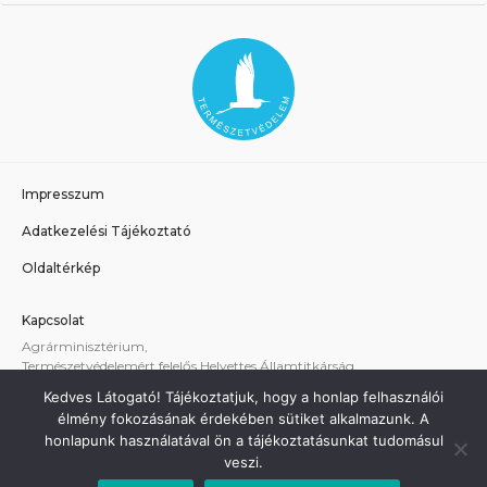
Impresszum
Adatkezelési Tájékoztató
Oldaltérkép
Kapcsolat
Agrárminisztérium,
Természetvédelemért felelős Helyettes Államtitkárság
E-mail:
tvhat@am.gov.hu
Kedves Látogató! Tájékoztatjuk, hogy a honlap felhasználói
A weboldallal kapcsolatos technikai támogatás:
élmény fokozásának érdekében sütiket alkalmazunk. A
termeszetvedelem@am.gov.hu
honlapunk használatával ön a tájékoztatásunkat tudomásul
veszi.