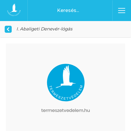
Ugrás a tartalomhoz
Főoldal
I. Abaligeti Denevér-lógás