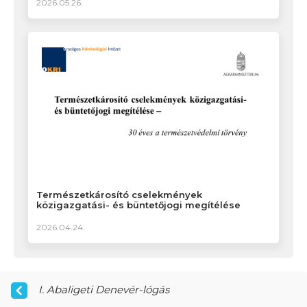
2026.05.26.
Természetkárosító cselekmények
közigazgatási- és büntetőjogi megítélése
2026.04.24.
I. Abaligeti Denevér-lógás