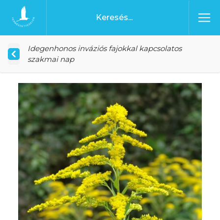
Ugrás a tartalomhoz
Főoldal
Idegenhonos inváziós fajokkal kapcsolatos
szakmai nap