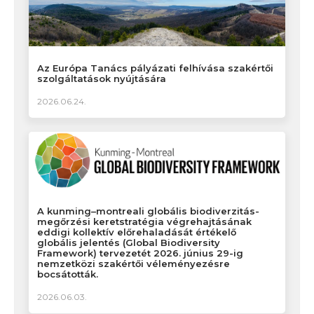
Az Európa Tanács pályázati felhívása szakértői
szolgáltatások nyújtására
2026.06.24.
A kunming–montreali globális biodiverzitás-
megőrzési keretstratégia végrehajtásának
eddigi kollektív előrehaladását értékelő
globális jelentés (Global Biodiversity
Framework) tervezetét 2026. június 29-ig
nemzetközi szakértői véleményezésre
bocsátották.
2026.06.03.