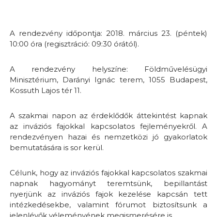
A rendezvény időpontja: 2018. március 23. (péntek)
10:00 óra (regisztráció: 09:30 órától).
A rendezvény helyszíne: Földművelésügyi
Minisztérium, Darányi Ignác terem, 1055 Budapest,
Kossuth Lajos tér 11.
A szakmai napon az érdeklődők áttekintést kapnak
az inváziós fajokkal kapcsolatos fejleményekről. A
rendezvényen hazai és nemzetközi jó gyakorlatok
bemutatására is sor kerül.
Célunk, hogy az inváziós fajokkal kapcsolatos szakmai
napnak hagyományt teremtsünk, bepillantást
nyerjünk az inváziós fajok kezelése kapcsán tett
intézkedésekbe, valamint fórumot biztosítsunk a
jelenlévők véleményének megismerésére is.