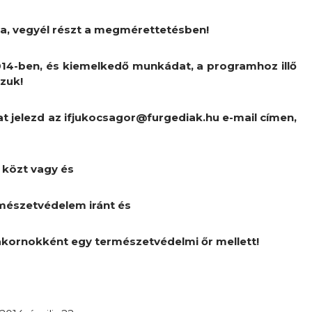
a, vegyél részt a megmérettetésben!
014-ben, és kiemelkedő munkádat, a programhoz illő
zzuk!
t jelezd az ifjukocsagor@furgediak.hu e-mail címen,
r közt vagy és
rmészetvédelem iránt és
yakornokként egy természetvédelmi őr mellett!