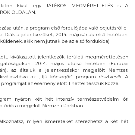
laton kívül, egy JÁTÉKOS MEGMÉRETTETÉS is A
RÖK OLDALÁN.
zása után, a program első fordulójába való bejutásról e-
ge Diák a jelentkezőket, 2014. májusának első hetében.
s küldenek, akik nem jutnak be az első fordulóba).
ott, kiválasztott jelentkezők területi megmérettetésen
zgatóságokon, 2014. május utolsó hetében (Európai
n), az általuk a jelentkezéskor megjelölt Nemzeti
kiválasztásra az „Ifjú kócsagőr” program résztvevői. A
programját az esemény előtt 1 héttel tesszük közzé.
ogram nyáron két hét intenzív természetvédelmi őri
ytatódik a megjelölt Nemzeti Parkban.
lálkozhatsz, milyen ismereteket szerezhetsz a két hét