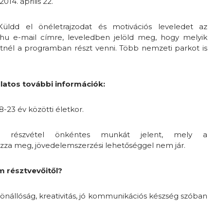
2014. április 22.
Küldd el önéletrajzodat és motivációs leveledet az
.hu e-mail címre, leveledben jelöld meg, hogy melyik
nél a programban részt venni. Több nemzeti parkot is
latos további információk:
8-23 év közötti életkor.
 részvétel önkéntes munkát jelent, mely a
ozza meg, jövedelemszerzési lehetőséggel nem jár.
m résztvevőitől?
 önállóság, kreativitás, jó kommunikációs készség szóban