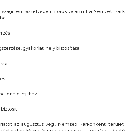
rszági természetvédelmi őrök valamint a Nemzeti Park
ába
erzés
zerzése, gyakorlati hely biztosítása
gkör
zés
mai önéletrajzhoz
biztosít
rlatot az augusztus végi, Nemzeti Parkonkénti területi
kfejlesztési Minisztériumban szervezett országos döntő