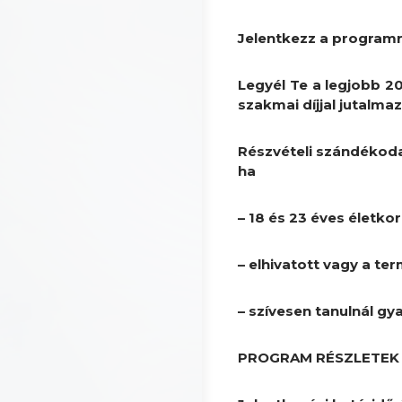
Jelentkezz a programr
Legyél Te a legjobb 2
szakmai díjjal jutalma
Részvételi szándékoda
ha
– 18 és 23 éves életko
– elhivatott vagy a te
– szívesen tanulnál g
PROGRAM RÉSZLETEK