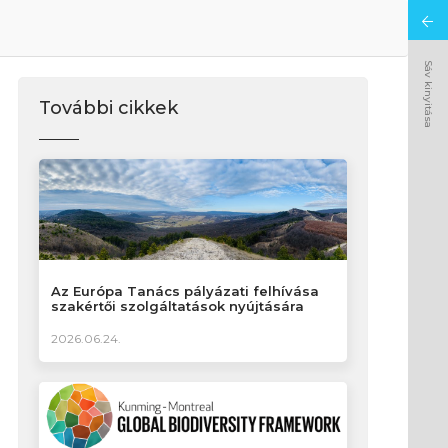
Sáv kinyitása
További cikkek
Az Európa Tanács pályázati felhívása
szakértői szolgáltatások nyújtására
2026.06.24.