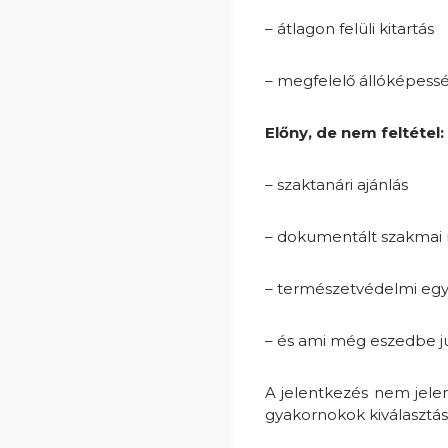
– átlagon felüli kitartás
– megfelelő állóképess
Előny, de nem feltétel:
– szaktanári ajánlás
– dokumentált szakmai 
– természetvédelmi egye
– és ami még eszedbe j
A jelentkezés nem jelen
gyakornokok kiválasztás