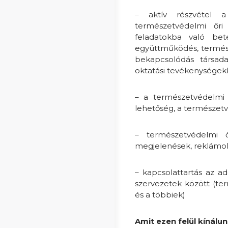
– aktív részvétel 
természetvédelmi őri
feladatokba való bete
együttműködés, termész
bekapcsolódás társada
oktatási tevékenységek
– a természetvédelmi 
lehetőség, a természetv
– természetvédelmi 
megjelenések, reklámok
– kapcsolattartás az a
szervezetek között (ter
és a többiek)
Amit ezen felül kínálun