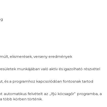
ég
múlt, elismerések, verseny eredmények
sületek munkájában való aktív és igazolható részvétel
ut, és a programhoz kapcsolódóan fontosnak tartod
t automatikus felvételt az „Ifjú kócsagőr” programba, a
a több körben történik.