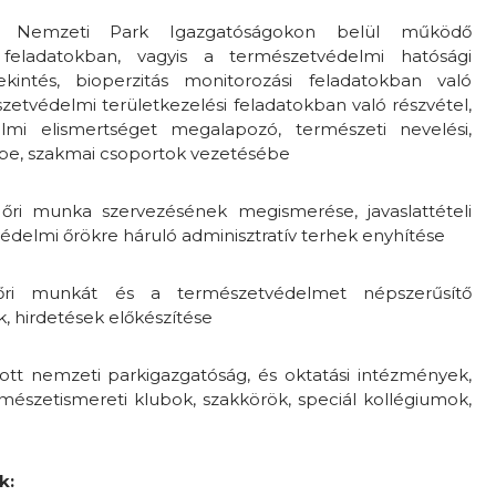
a Nemzeti Park Igazgatóságokon belül működő
 feladatokban, vagyis a természetvédelmi hatósági
kintés, bioperzitás monitorozási feladatokban való
etvédelmi területkezelési feladatokban való részvétel,
lmi elismertséget megalapozó, természeti nevelési,
be, szakmai csoportok vezetésébe
őri munka szervezésének megismerése, javaslattételi
édelmi őrökre háruló adminisztratív terhek enyhítése
őri munkát és a természetvédelmet népszerűsítő
, hirdetések előkészítése
dott nemzeti parkigazgatóság, és oktatási intézmények,
mészetismereti klubok, szakkörök, speciál kollégiumok,
k: