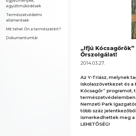
Egyezmények, 
együttműködések
Természetvédelmi 
elismerések
Mit tehet Ön a természetért?
Dokumentumtár
„Ifjú Kócsagőrök”
Őrszolgálat!
2014.03.27.
Az Y-Triász, melynek ta
Iskolaszövetkezet és a 
Kócsagőr” programot, te
természetvédelemben. A
Nemzeti Park Igazgat
több száz jelentkezőbő
ismerkedhettek meg a 
LEHETŐSÉG!