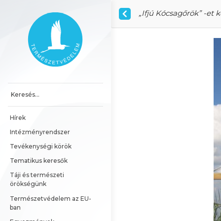
Ugrás a tartalomhoz
„Ifjú Kócsagőrök” -et 
Főoldal
Hírek
Intézményrendszer
Tevékenységi körök
Tematikus keresők
Táji és természeti 
örökségünk
Természetvédelem az EU-
ban