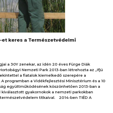
 -et keres a Természetvédelmi
gjai a 30Y zenekar, az idén 20 éves Fürge Diák
Hortobágyi Nemzeti Park 2013-ban létrehozta az „Ifjú
kintettel a fiatalok kiemelkedő szerepére a
 programban a Vidékfejlesztési Minisztérium és a 10
óság együttműködésének köszönhetően 2013-ban a
l kiválasztott gyakornokok a nemzeti parkokban
természetvédelem titkaival. 2014-ben TIÉD A