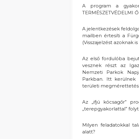
A program a gyakor
TERMÉSZETVÉDELMI Ő
A jelentkezések feldolgo
mailben értesíti a Für
(Visszajelzést azoknak i
Az első fordulóba bejut
vesznek részt az Iga
Nemzeti Parkok Napjá
Parkban. Itt kerülnek 
területi megmérettetés 
Az „ifjú kócsagőr” pr
„terepgyakorlattal” fol
Milyen feladatokkal ta
alatt?