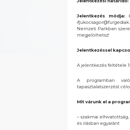
Jelentkezési határidő:
Jelentkezés módja:
ifjukocsagor@furgediak
Nemzeti Parkban szeret
megjelölhetsz!
Jelentkezéssel kapcso
A jelentkezés feltétele 1
A programban való
tapasztalatszerzést cél
Mit várunk el a progra
– szakmai elhivatottság,
és írásban egyaránt