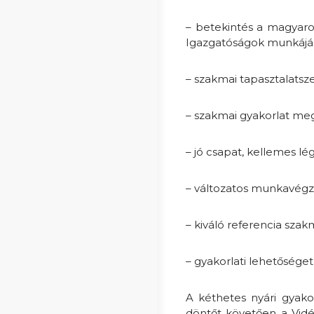
– betekintés a magyaro
Igazgatóságok munkáj
– szakmai tapasztalatsz
– szakmai gyakorlat megs
– jó csapat, kellemes lé
– változatos munkavég
– kiváló referencia szak
– gyakorlati lehetőséget 
A kéthetes nyári gyako
döntőt követően a Vidé