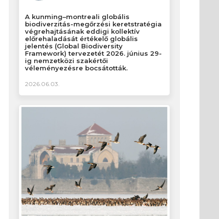
A kunming–montreali globális
biodiverzitás-megőrzési keretstratégia
végrehajtásának eddigi kollektív
előrehaladását értékelő globális
jelentés (Global Biodiversity
Framework) tervezetét 2026. június 29-
ig nemzetközi szakértői
véleményezésre bocsátották.
2026.06.03.