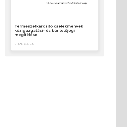
Természetkárosító cselekmények
közigazgatási- és büntetőjogi
megítélése
2026.04.24.