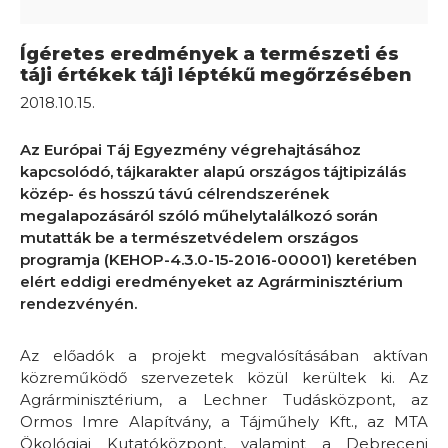
Ígéretes eredmények a természeti és
táji értékek táji léptékű megőrzésében
2018.10.15.
Az Európai Táj Egyezmény végrehajtásához
kapcsolódó, tájkarakter alapú országos tájtipizálás
közép- és hosszú távú célrendszerének
megalapozásáról szóló műhelytalálkozó során
mutatták be a természetvédelem országos
programja (KEHOP-4.3.0-15-2016-00001) keretében
elért eddigi eredményeket az Agrárminisztérium
rendezvényén.
Az előadók a projekt megvalósításában aktívan
közreműködő szervezetek közül kerültek ki. Az
Agrárminisztérium, a Lechner Tudásközpont, az
Ormos Imre Alapítvány, a Tájműhely Kft., az MTA
Ökológiai Kutatóközpont, valamint a Debreceni