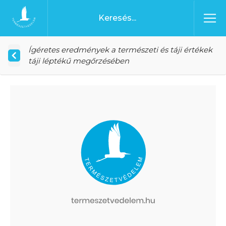
Ugrás a tartalomhoz
Főoldal
Ígéretes eredmények a természeti és táji értékek
táji léptékű megőrzésében