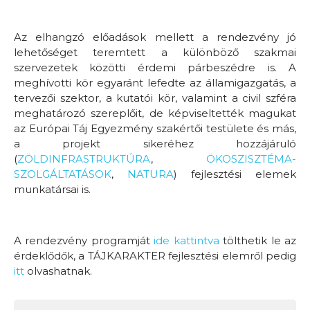
Az elhangzó előadások mellett a rendezvény jó
lehetőséget teremtett a különböző szakmai
szervezetek közötti érdemi párbeszédre is. A
meghívotti kör egyaránt lefedte az államigazgatás, a
tervezői szektor, a kutatói kör, valamint a civil szféra
meghatározó szereplőit, de képviseltették magukat
az Európai Táj Egyezmény szakértői testülete és más,
a projekt sikeréhez hozzájáruló
(
ZÖLDINFRASTRUKTÚRA
,
ÖKOSZISZTÉMA-
SZOLGÁLTATÁSOK
,
NATURA
) fejlesztési elemek
munkatársai is.
A rendezvény programját
ide kattintva
tölthetik le az
érdeklődők, a TÁJKARAKTER fejlesztési elemről pedig
itt
olvashatnak.