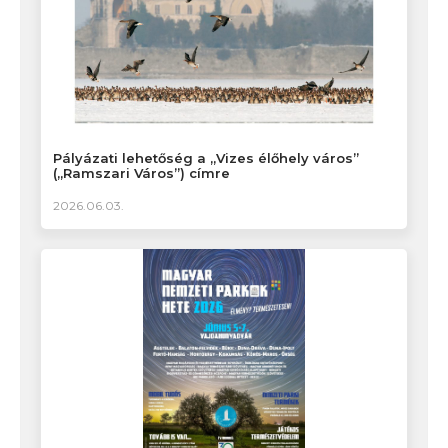
Pályázati lehetőség a „Vizes élőhely város”
(„Ramszari Város”) címre
2026.06.03.