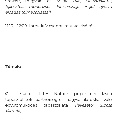
szakasz, megvalósítás
(Mikko Tiira, Metsähallitus,
fejlesztési menedzser, Finnország, angol nyelvű
előadás tolmácsolással)
11:15 – 12:20 Interaktív csoportmunka első rész
Témák:
Ø
Sikeres LIFE Nature projektmenedzseri
tapasztalatok partnerségről, nagyvállalatokkal való
együttműködés tapasztalatai
(levezető: Siposs
Viktória)