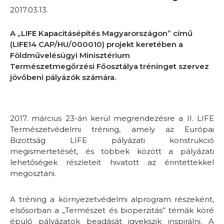
2017.03.13.
A „LIFE Kapacitásépítés Magyarországon” című
(LIFE14 CAP/HU/000010) projekt keretében a
Földművelésügyi Minisztérium
Természetmegőrzési Főosztálya tréninget szervez
jövőbeni pályázók számára.
2
017. március 23-án kerül megrendezésre a II. LIFE
Természetvédelmi tréning, amely az Európai
Bizottság LIFE pályázati konstrukció
megismertetését, és többek között a pályázati
lehetőségek részleteit hivatott az érintettekkel
megosztani.
A tréning a környezetvédelmi alprogram részeként,
elsősorban a „Természet és bioperzitás” témák köré
épülő pályázatok beadását igyekszik inspirálni. A