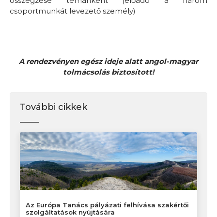
összegzése témánként (előadó a három
csoportmunkát levezető személy)
A rendezvényen egész ideje alatt angol-magyar
tolmácsolás biztosított!
További cikkek
Az Európa Tanács pályázati felhívása szakértői
szolgáltatások nyújtására