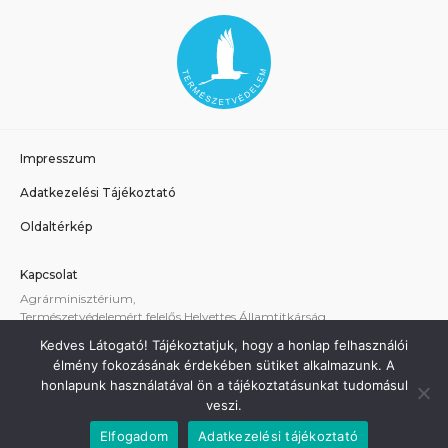
Impresszum
Adatkezelési Tájékoztató
Oldaltérkép
Kapcsolat
Agrárminisztérium,
Természetvédelemért felelős Helyettes Államtitkárság
E-mail:
tvhat@am.gov.hu
Kedves Látogató! Tájékoztatjuk, hogy a honlap felhasználói
A weboldallal kapcsolatos technikai támogatás:
élmény fokozásának érdekében sütiket alkalmazunk. A
termeszetvedelem@am.gov.hu
honlapunk használatával ön a tájékoztatásunkat tudomásul
veszi.
Elfogadom
Adatkezelési tájékoztató
Minden jog fenntartva - Agrárminisztérium 2021.