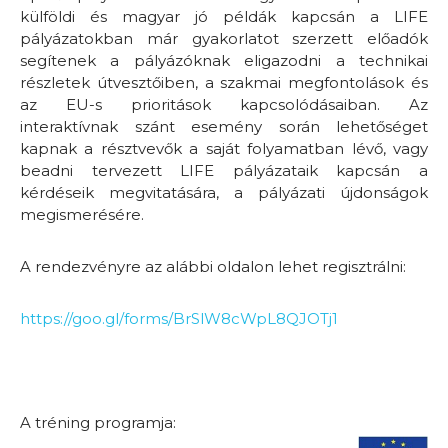
külföldi és magyar jó példák kapcsán a LIFE
pályázatokban már gyakorlatot szerzett előadók
segítenek a pályázóknak eligazodni a technikai
részletek útvesztőiben, a szakmai megfontolások és
az EU-s prioritások kapcsolódásaiban. Az
interaktívnak szánt esemény során lehetőséget
kapnak a résztvevők a saját folyamatban lévő, vagy
beadni tervezett LIFE pályázataik kapcsán a
kérdéseik megvitatására, a pályázati újdonságok
megismerésére.
A rendezvényre az alábbi oldalon lehet regisztrálni:
https://goo.gl/forms/BrSlW8cWpL8QJOTj1
A tréning programja: