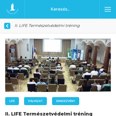
Ugrás a tartalomhoz
Főoldal
II. LIFE Természetvédelmi tréning
LIFE
PÁLYÁZAT
RENDEZVÉNY
II. LIFE Természetvédelmi tréning