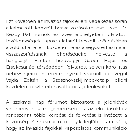
Ezt követően az inváziós fajok elleni védekezés során
alkalmazott konkrét beavatkozásokról esett szó. Dr.
Kézdy Pál homoki és vizes élőhelyeken folytatott
tevékenységek tapasztalatairól beszélt, előadásában
a zöld juhar elleni küzdelemre és a vegyszerhasználat
visszaszorításának lehetőségeire helyezte a
hangsúlyt. Ezután Tiszavölgyi Gábor Hajós és
Érsekcsanád térségében folytatott selyemkóró-irtás
nehézségeiről és eredményeiről számolt be. Végül
Vajda Zoltán a Szosznovszkij-medvetalp elleni
küzdelem részleteibe avatta be a jelenlévőket.
A szakmai nap fórumot biztosított a jelenlévők
véleményének megismerésére is, az előadásokhoz
rendszerint több kérdést és felvetést is intézett a
közönség. A szakmai nap egyik legfőbb tanulsága,
hogy az inváziós fajokkal kapcsolatos kommunikáció