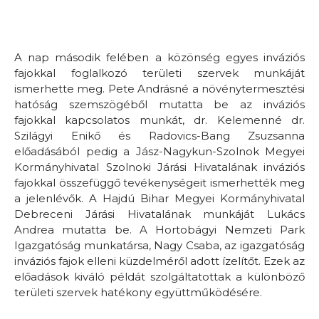
A nap második felében a közönség egyes inváziós
fajokkal foglalkozó területi szervek munkáját
ismerhette meg. Pete Andrásné a növénytermesztési
hatóság szemszögéből mutatta be az inváziós
fajokkal kapcsolatos munkát, dr. Kelemenné dr.
Szilágyi Enikő és Radovics-Bang Zsuzsanna
előadásából pedig a Jász-Nagykun-Szolnok Megyei
Kormányhivatal Szolnoki Járási Hivatalának inváziós
fajokkal összefüggő tevékenységeit ismerhették meg
a jelenlévők. A Hajdú Bihar Megyei Kormányhivatal
Debreceni Járási Hivatalának munkáját Lukács
Andrea mutatta be. A Hortobágyi Nemzeti Park
Igazgatóság munkatársa, Nagy Csaba, az igazgatóság
inváziós fajok elleni küzdelméről adott ízelítőt. Ezek az
előadások kiváló példát szolgáltatottak a különböző
területi szervek hatékony együttműködésére.