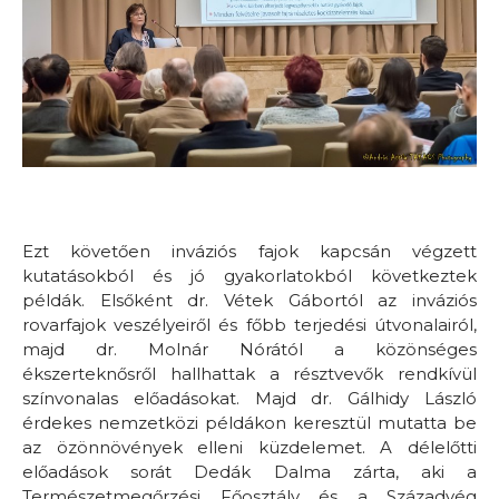
Ezt követően inváziós fajok kapcsán végzett
kutatásokból és jó gyakorlatokból következtek
példák. Elsőként dr. Vétek Gábortól az inváziós
rovarfajok veszélyeiről és főbb terjedési útvonalairól,
majd dr. Molnár Nórától a közönséges
ékszerteknősről hallhattak a résztvevők rendkívül
színvonalas előadásokat. Majd dr. Gálhidy László
érdekes nemzetközi példákon keresztül mutatta be
az özönnövények elleni küzdelemet. A délelőtti
előadások sorát Dedák Dalma zárta, aki a
Természetmegőrzési Főosztály és a Századvég