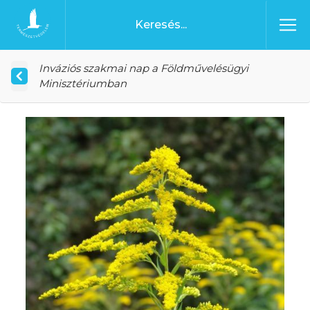
Ugrás a tartalomhoz
Főoldal
Inváziós szakmai nap a Földművelésügyi
Minisztériumban