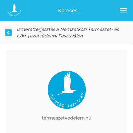
Ugrás a tartalomhoz
Főoldal
Ismeretterjesztés a Nemzetközi Természet- és
Környezetvédelmi Fesztiválon