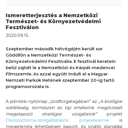
Ismeretterjesztés a Nemzetközi
Természet- és Környezetvédelmi
Fesztiválon
2020.09.15.
Szeptember második hétvégéjén került sor
Gödöllőn a Nemzetközi Természet- és
Környezetvédelmi Fesztiválra. E fesztivál keretein
belül zajlott le a Nemzetközi és Kárpát-medencei
Filmszemle, és azzal együtt indult el a Magyar
Nemzeti Parkok Hetének szeptember 20-ig tartó
programsorozata is.
A pénteki nyitónap „zöldforgatagában” az „
A biológiai
sokféleség, természeti és táji értékeink megőrzését
megalapozó stratégiai vizsgálatok”
projekt
Ökoszisztéma-szolgáltatások projekteleme
is
megjelenési lehetőséget kapott, és önálló standdal