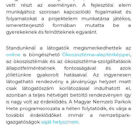
vett részt az eseményen. A fejlesztési elem
munkájához szorosan kapcsolódó fogalmakat és
folyamatokat a projektelem munkatársa játékos,
ismeretterjesztő formában mutatta be a
gyerekeknek és felnőtteknek egyaránt.
Standunknál a látogatók megismerkedhettek az
online
is böngészhető
Ökoszisztéma-alaptérképpel
,
az ökoszisztémák és az ökoszisztéma-szolgáltatások
állapotfelmérésének fontosságával és azok
jóllétünkre gyakorolt hatásaival. Az ingyenesen
látogatható rendezvény a járványügyi helyzet miatt
csak látogatószám korlátozással indulhatott el,
azonban a teljes hétvégét betöltő rendezvényen így
is nagy volt az érdeklődés. A Magyar Nemzeti Parkok
Hete programsorozata a héten folytatódik, és várja a
további érdeklődőket immár a nemzetipark-
igazgatóságok
saját helyszínein
.