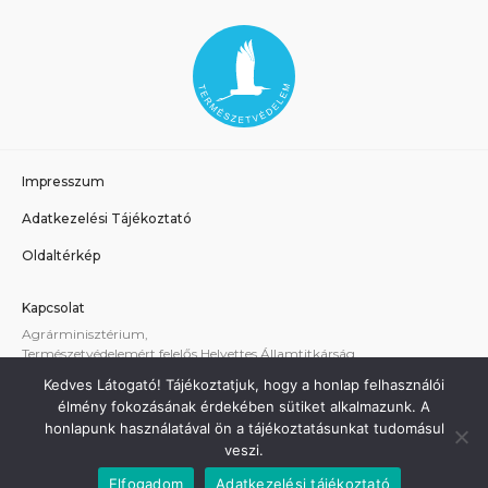
Impresszum
Adatkezelési Tájékoztató
Oldaltérkép
Kapcsolat
Agrárminisztérium,
Természetvédelemért felelős Helyettes Államtitkárság
E-mail:
tvhat@am.gov.hu
Kedves Látogató! Tájékoztatjuk, hogy a honlap felhasználói
A weboldallal kapcsolatos technikai támogatás:
élmény fokozásának érdekében sütiket alkalmazunk. A
termeszetvedelem@am.gov.hu
honlapunk használatával ön a tájékoztatásunkat tudomásul
veszi.
Elfogadom
Adatkezelési tájékoztató