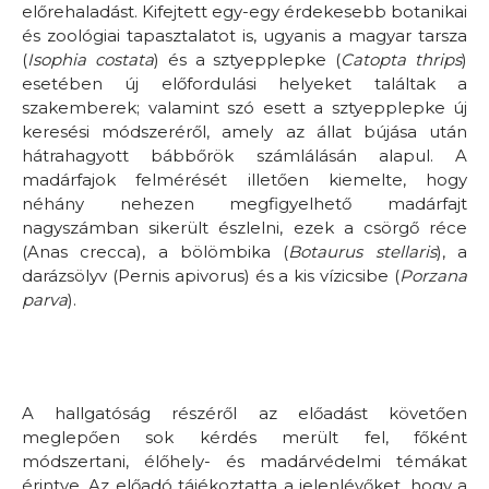
előrehaladást. Kifejtett egy-egy érdekesebb botanikai
és zoológiai tapasztalatot is, ugyanis a magyar tarsza
(
Isophia costata
) és a sztyepplepke (
Catopta thrips
)
esetében új előfordulási helyeket találtak a
szakemberek; valamint szó esett a sztyepplepke új
keresési módszeréről, amely az állat bújása után
hátrahagyott bábbőrök számlálásán alapul. A
madárfajok felmérését illetően kiemelte, hogy
néhány nehezen megfigyelhető madárfajt
nagyszámban sikerült észlelni, ezek a csörgő réce
(Anas crecca), a bölömbika (
Botaurus stellaris
), a
darázsölyv (Pernis apivorus) és a kis vízicsibe (
Porzana
parva
).
A hallgatóság részéről az előadást követően
meglepően sok kérdés merült fel, főként
módszertani, élőhely- és madárvédelmi témákat
érintve. Az előadó tájékoztatta a jelenlévőket, hogy a