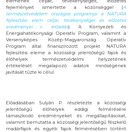
elemének céljait, tevékenységeit, előzetes
fejleményeit ismertette a közönséggel (
A
természetvédelem országos programja: a NATURA
fejlesztési elem céljai, tevékenységei és előzetes
eredményei
c. előadás
). A Környezeti és
Energiahatékonysági Operatív Program, valamint a
Versenyképes Közép-Magyarország Operatív
Program által finanszírozott projekt NATURA
fejlesztési eleme a közösségi jelentőségű fajok és
élőhelyek természetvédelmi helyzetének
értékelését megalapozó adatok minőségének
javítását tűzte ki célul.
Előadásában Sulyán P. részletezte a közösségi
jelentőségű élőhelyek eddigi felmérésére
támaszkodó eredményeket és megállapításokat,
valamint bemutatta a közösségi jelentőségű fészkelő
madárfajok és egyéb fajok felmérésében történt