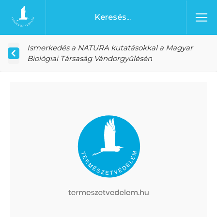
Ugrás a tartalomhoz
Főoldal
Ismerkedés a NATURA kutatásokkal a Magyar
Biológiai Társaság Vándorgyűlésén