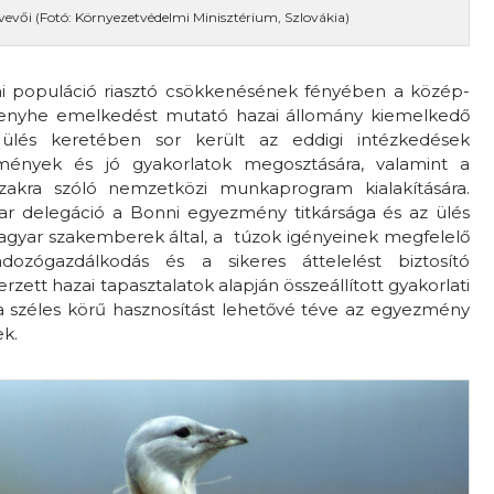
tvevői (Fotó: Környezetvédelmi Minisztérium, Szlovákia)
ai populáció riasztó csökkenésének fényében a közép-
z enyhe emelkedést mutató hazai állomány kiemelkedő
 ülés keretében sor került az eddigi intézkedések
mények és jó gyakorlatok megosztására, valamint a
zakra szóló nemzetközi munkaprogram kialakítására.
ar delegáció a Bonni egyezmény titkársága és az ülés
magyar szakemberek által, a túzok igényeinek megfelelő
adozógazdálkodás és a sikeres áttelelést biztosító
zett hazai tapasztalatok alapján összeállított gyakorlati
 széles körű hasznosítást lehetővé téve az egyezmény
ek.