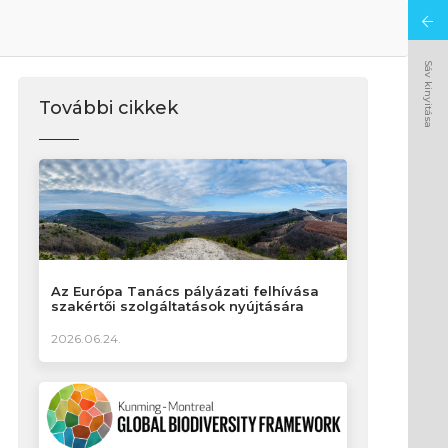
Sáv kinyitása
További cikkek
Az Európa Tanács pályázati felhívása
szakértői szolgáltatások nyújtására
2026.06.24.