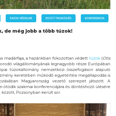
FAJOK VÉDELME
EGYÜTTMŰKÖDÉS
KONFERENCIA
, de még jobb a több túzok!
us madárfaja, a hazánkban fokozottan védett
túzok
(
Otis
ugorodó világállományának legnagyobb része Európában
rópai túzokállomány nemzetközi összefogáson alapuló
zmény keretében működő egyetértési megállapodás is
hozásában Magyarország vezető szerepet játszott. A
ei ötödik szakmai konferenciájára és döntéshozó ülésére
 között, Pozsonyban került sor.