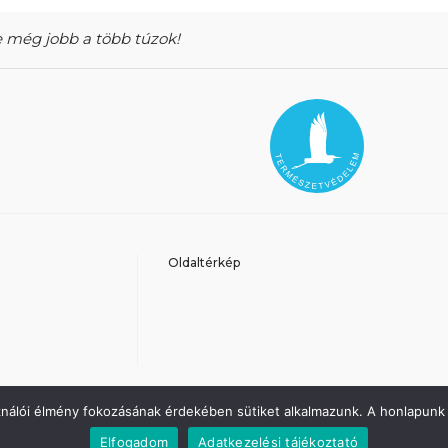
 még jobb a több túzok!
Oldaltérkép
ználói élmény fokozásának érdekében sütiket alkalmazunk. A honlapunk 
Elfogadom
Adatkezelési tájékoztató
Minden jog fenntartva - Agrárminisztérium 202