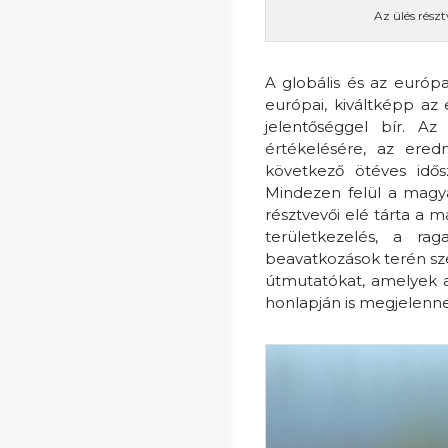
Az ülés rész
A globális és az európ
európai, kiváltképp a
jelentőséggel bír. Az
értékelésére, az ered
következő ötéves idős
Mindezen felül a magy
résztvevői elé tárta a 
területkezelés, a rag
beavatkozások terén szer
útmutatókat, amelyek a
honlapján is megjelenn