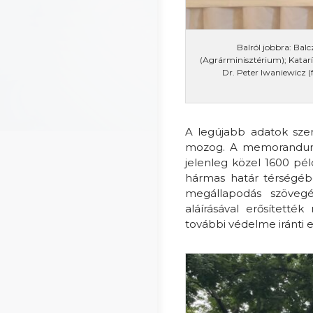
Balról jobbra: Balc
(Agrárminisztérium); Katarí
Dr. Peter Iwaniewicz (
A legújabb adatok szer
mozog. A memorandum r
jelenleg közel 1600 pé
hármas határ térségébe
megállapodás szövegéb
aláírásával erősített
további védelme iránti 