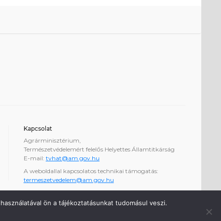
Kapcsolat
Agrárminisztérium,
Természetvédelemért felelős Helyettes Államtitkárság
E-mail:
tvhat@am.gov.hu
A weboldallal kapcsolatos technikai támogatás:
termeszetvedelem@am.gov.hu
használatával ön a tájékoztatásunkat tudomásul veszi.
1.