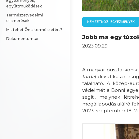
Egyezmények, 
együttműködések
Természetvédelmi 
elismerések
NEMZETKÖZI EGYEZMÉNYEK
Mit tehet Ön a természetért?
Jobb ma egy túzok
Dokumentumtár
2023.09.29.
A magyar puszta ikonik
tarda
) drasztikusan zs
található. A közép-eu
védelmét a Bonni egye
segíti, melynek létre
megállapodás aláíró fel
2023. szeptember 18–21.