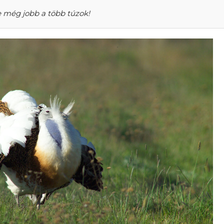
 még jobb a több túzok!