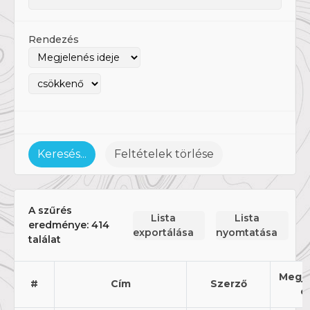
Rendezés
Keresés...
Feltételek törlése
A szűrés
Lista
Lista
eredménye:
414
exportálása
nyomtatása
találat
Megje
#
Cím
Szerző
é