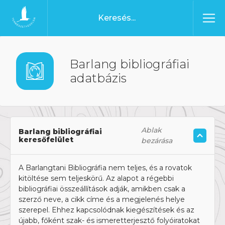
Ugrás a tartalomhoz
Főoldal
Barlang bibliográfiai
adatbázis
Ablak
Barlang bibliográfiai
keresőfelület
bezárása
A Barlangtani Bibliográfia nem teljes, és a rovatok
kitöltése sem teljeskörű. Az alapot a régebbi
bibliográfiai összeállítások adják, amikben csak a
szerző neve, a cikk címe és a megjelenés helye
szerepel. Ehhez kapcsolódnak kiegészítések és az
újabb, főként szak- és ismeretterjesztő folyóiratokat