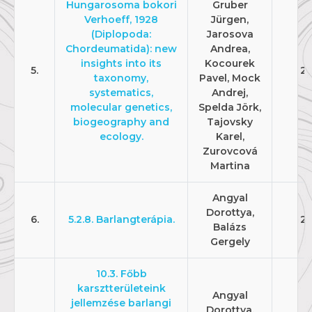
Hungarosoma bokori
Gruber
Verhoeff, 1928
Jürgen,
(Diplopoda:
Jarosova
Chordeumatida): new
Andrea,
insights into its
Kocourek
5.
20
taxonomy,
Pavel, Mock
systematics,
Andrej,
molecular genetics,
Spelda Jörk,
biogeography and
Tajovsky
ecology.
Karel,
Zurovcová
Martina
Angyal
Dorottya,
6.
5.2.8. Barlangterápia.
20
Balázs
Gergely
10.3. Főbb
karsztterületeink
Angyal
jellemzése barlangi
Dorottya,