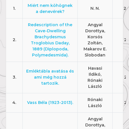
Miért nem köhögnek
1.
N. N.
20
a denevérek?
Redescription of the
Angyal
Cave-Dwelling
Dorottya,
Brachydesmus
Korsós
2.
20
Troglobius Daday,
Zoltán,
1889 (Diplopoda,
Makarov E.
Polymedesmida).
Slobodan
Havasi
Emléktábla avatása és
Ildikó,
3.
ami még hozzá
20
Rónaki
tartozik.
László
Rónaki
4.
Vass Béla (1923-2013).
20
László
Angyal
Dorottya,