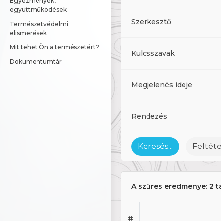
Egyezmények, 
együttműködések
Szerkesztő
Természetvédelmi 
elismerések
Mit tehet Ön a természetért?
Kulcsszavak
Dokumentumtár
Megjelenés ideje
Rendezés
Keresés...
Feltéte
A szűrés eredménye:
2 t
#