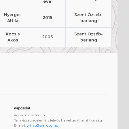
éve
Nyerges
Szent Özséb-
2015
Attila
barlang
Kocsis
Szent Özséb-
2005
Ákos
barlang
Kapcsolat
Agrárminisztérium,
Természetvédelemért felelős Helyettes Államtitkárság
E-mail:
tvhat@am.gov.hu