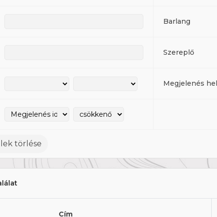
Barlang
Szereplő
Megjelenés he
lek törlése
alálat
Cím