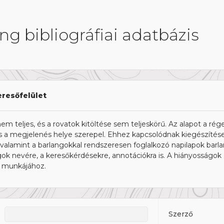
ng bibliográfiai adatbázis
eresőfelület
nem teljes, és a rovatok kitöltése sem teljeskörű. Az alapot a rége
s a megjelenés helye szerepel. Ehhez kapcsolódnak kiegészítések
k, valamint a barlangokkal rendszeresen foglalkozó napilapok bar
ngok nevére, a keresőkérdésekre, annotációkra is. A hiányosságok
k munkájához.
Szerző