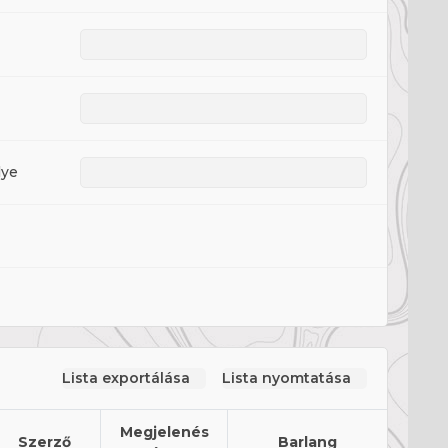
lye
Lista exportálása
Lista nyomtatása
Megjelenés
Szerző
Barlang