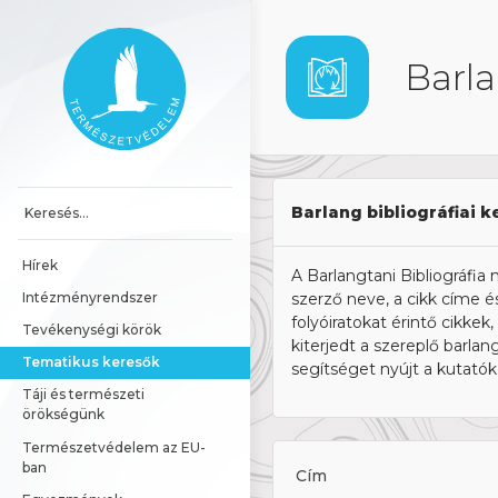
Ugrás a tartalomhoz
Főoldal
Barla
Barlang bibliográfiai k
Hírek
A Barlangtani Bibliográfia 
Intézményrendszer
szerző neve, a cikk címe é
folyóiratokat érintő cikke
Tevékenységi körök
kiterjedt a szereplő barla
Tematikus keresők
segítséget nyújt a kutató
Táji és természeti 
örökségünk
Természetvédelem az EU-
ban
Cím