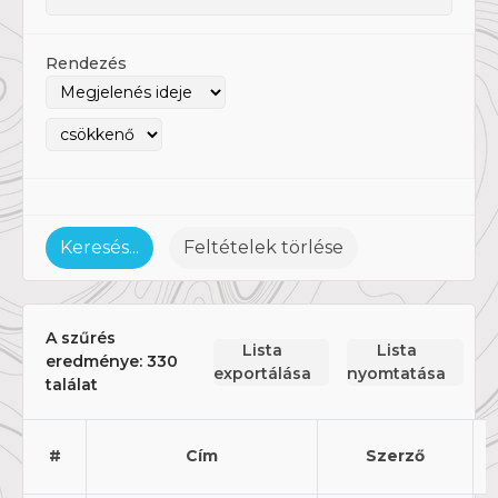
Rendezés
Keresés...
Feltételek törlése
A szűrés
Lista
Lista
eredménye:
330
exportálása
nyomtatása
találat
M
#
Cím
Szerző