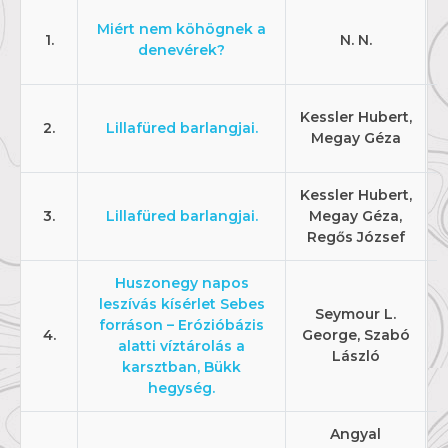
Miért nem köhögnek a
1.
N. N.
denevérek?
Kessler Hubert,
2.
Lillafüred barlangjai.
Megay Géza
Kessler Hubert,
3.
Lillafüred barlangjai.
Megay Géza,
Regős József
Huszonegy napos
leszívás kísérlet Sebes
Seymour L.
forráson – Erózióbázis
4.
George, Szabó
alatti víztárolás a
László
karsztban, Bükk
hegység.
Angyal