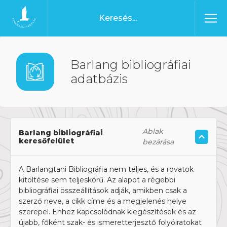
Ugrás a tartalomhoz
Főoldal
Barlang bibliográfiai
adatbázis
Ablak
Barlang bibliográfiai
keresőfelület
bezárása
A Barlangtani Bibliográfia nem teljes, és a rovatok
kitöltése sem teljeskörű. Az alapot a régebbi
bibliográfiai összeállítások adják, amikben csak a
szerző neve, a cikk címe és a megjelenés helye
szerepel. Ehhez kapcsolódnak kiegészítések és az
újabb, főként szak- és ismeretterjesztő folyóiratokat