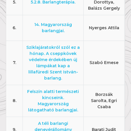
5.
5.2.8. Barlangterápia.
Dorottya,
Balázs Gergely
14. Magyarország
6.
Nyerges Attila
barlangjai.
Sziklajáratokról szól ez a
hónap. A cseppkövek
védelme érdekében új
7.
Szabó Emese
lámpákat kap a
lillafüredi Szent István-
barlang.
Felszín alatti természeti
Borzsák
kincseink.
8.
Sarolta, Egri
Magyarország
Csaba
látogatható barlangjai.
A téli barlangi
9.
denevérállomány
Barati Judit