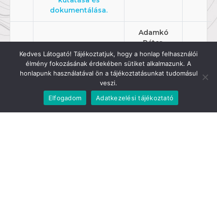
kutatása és
dokumentálása.
Adamkó
Péter,
Almády
Kedves Látogató! Tájékoztatjuk, hogy a honlap felhasználói
Zoltán,
élmény fokozásának érdekében sütiket alkalmazunk. A
Borzsák
honlapunk használatával ön a tájékoztatásunkat tudomásul
veszi.
Sarolta,
Csepreghy
Elfogadom
Adatkezelési tájékoztató
Ferenc, Egri
Csaba,
Eszterhás
István,
Ézsiás
György,
Ferenczy
Gergely,
Futó János,
Gruber
Péter,
Gyuricza