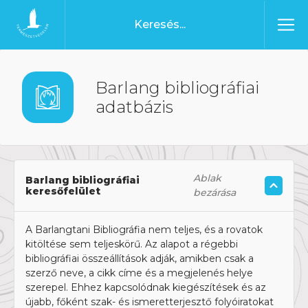
Ugrás a tartalomhoz
Főoldal
Barlang bibliográfiai
adatbázis
Ablak
Barlang bibliográfiai
keresőfelület
bezárása
A Barlangtani Bibliográfia nem teljes, és a rovatok
kitöltése sem teljeskörű. Az alapot a régebbi
bibliográfiai összeállítások adják, amikben csak a
szerző neve, a cikk címe és a megjelenés helye
szerepel. Ehhez kapcsolódnak kiegészítések és az
újabb, főként szak- és ismeretterjesztő folyóiratokat