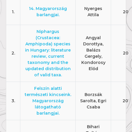
14. Magyarország
Nyerges
1.
201
barlangjai.
Attila
Niphargus
(Crustacea:
Angyal
Amphipoda) species
Dorottya,
in Hungary: literature
Balázs
2.
201
review, current
Gergely,
taxonomy and the
Kondorosy
updated distribution
Előd
of valid taxa.
Felszín alatti
természeti kincseink.
Borzsák
3.
Magyarország
Sarolta, Egri
201
látogatható
Csaba
barlangjai.
Bihari