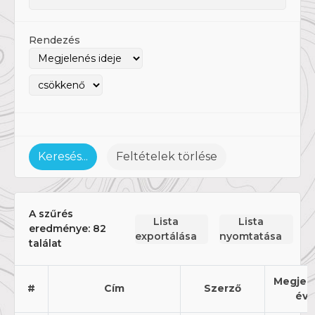
Rendezés
Keresés...
Feltételek törlése
A szűrés
Lista
Lista
eredménye:
82
exportálása
nyomtatása
találat
Megjel
#
Cím
Szerző
éve