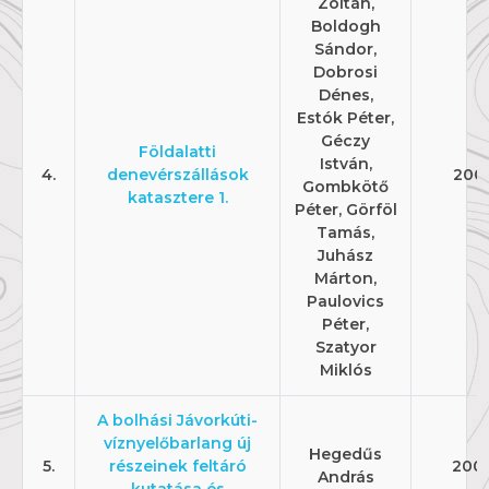
Zoltán,
Boldogh
Sándor,
Dobrosi
Dénes,
Estók Péter,
Géczy
Földalatti
István,
4.
denevérszállások
200
Gombkötő
katasztere 1.
Péter, Görföl
Tamás,
Juhász
Márton,
Paulovics
Péter,
Szatyor
Miklós
A bolhási Jávorkúti-
víznyelőbarlang új
Hegedűs
5.
részeinek feltáró
200
András