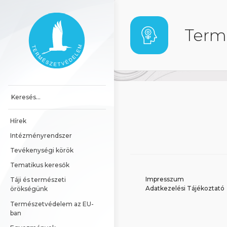
Ugrás a tartalomhoz
Főoldal
Term
Hírek
Intézményrendszer
Tevékenységi körök
Tematikus keresők
Impresszum
Táji és természeti 
Adatkezelési Tájékoztató
örökségünk
Természetvédelem az EU-
ban