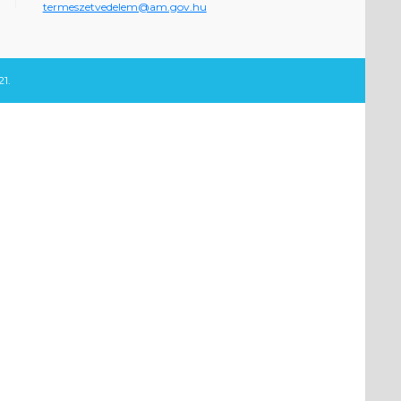
termeszetvedelem@am.gov.hu
1.