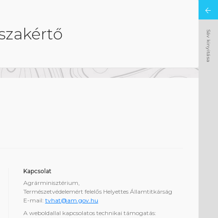
szakértő
Sáv kinyitása
Kapcsolat
Agrárminisztérium,
Természetvédelemért felelős Helyettes Államtitkárság
E-mail:
tvhat@am.gov.hu
A weboldallal kapcsolatos technikai támogatás: