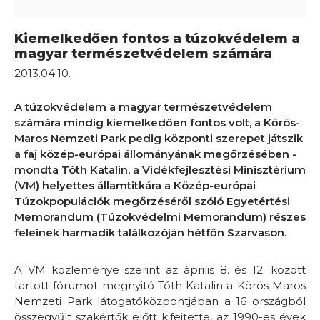
Kiemelkedően fontos a túzokvédelem a
magyar természetvédelem számára
2013.04.10.
A túzokvédelem a magyar természetvédelem
számára mindig kiemelkedően fontos volt, a Kőrös-
Maros Nemzeti Park pedig központi szerepet játszik
a faj közép-európai állományának megőrzésében -
mondta Tóth Katalin, a Vidékfejlesztési Minisztérium
(VM) helyettes államtitkára a Közép-európai
Túzokpopulációk megőrzéséről szóló Egyetértési
Memorandum (Túzokvédelmi Memorandum) részes
feleinek harmadik találkozóján hétfőn Szarvason.
A VM közleménye szerint az április 8. és 12. között
tartott fórumot megnyitó Tóth Katalin a Körös Maros
Nemzeti Park látogatóközpontjában a 16 országból
összegyűlt szakértők előtt kifejtette, az 1990-es évek