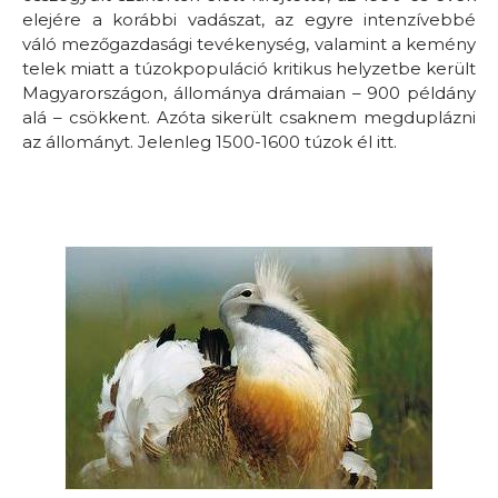
elejére a korábbi vadászat, az egyre intenzívebbé
váló mezőgazdasági tevékenység, valamint a kemény
telek miatt a túzokpopuláció kritikus helyzetbe került
Magyarországon, állománya drámaian – 900 példány
alá – csökkent. Azóta sikerült csaknem megduplázni
az állományt. Jelenleg 1500-1600 túzok él itt.