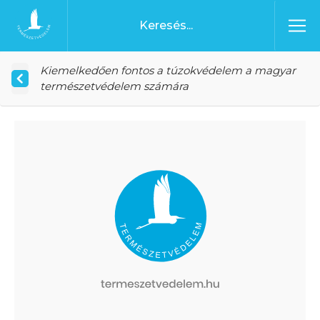
Ugrás a tartalomhoz
Főoldal
Kiemelkedően fontos a túzokvédelem a magyar
természetvédelem számára