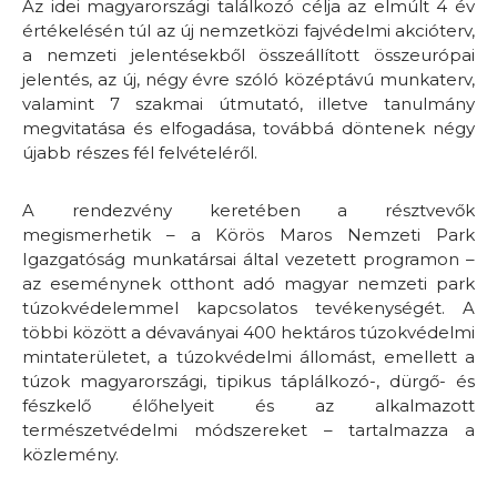
Az idei magyarországi találkozó célja az elmúlt 4 év
értékelésén túl az új nemzetközi fajvédelmi akcióterv,
a nemzeti jelentésekből összeállított összeurópai
jelentés, az új, négy évre szóló középtávú munkaterv,
valamint 7 szakmai útmutató, illetve tanulmány
megvitatása és elfogadása, továbbá döntenek négy
újabb részes fél felvételéről.
A rendezvény keretében a résztvevők
megismerhetik – a Körös Maros Nemzeti Park
Igazgatóság munkatársai által vezetett programon –
az eseménynek otthont adó magyar nemzeti park
túzokvédelemmel kapcsolatos tevékenységét. A
többi között a dévaványai 400 hektáros túzokvédelmi
mintaterületet, a túzokvédelmi állomást, emellett a
túzok magyarországi, tipikus táplálkozó-, dürgő- és
fészkelő élőhelyeit és az alkalmazott
természetvédelmi módszereket – tartalmazza a
közlemény.