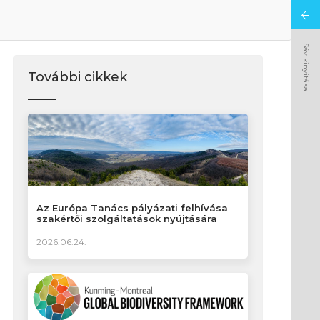
Sáv kinyitása
További cikkek
Az Európa Tanács pályázati felhívása
szakértői szolgáltatások nyújtására
2026.06.24.