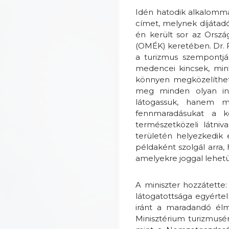
Idén hatodik alkalommal
címet, melynek díjátad
én került sor az Ország
(OMÉK) keretében. Dr. 
a turizmus szempontjá
medencei kincsek, min
könnyen megközelíthet
meg minden olyan inf
látogassuk, hanem m
fennmaradásukat a kö
természetközeli látniv
területén helyezkedik 
példaként szolgál arra,
amelyekre joggal lehet
A miniszter hozzátette:
látogatottsága egyérte
iránt a maradandó élm
Minisztérium turizmusér