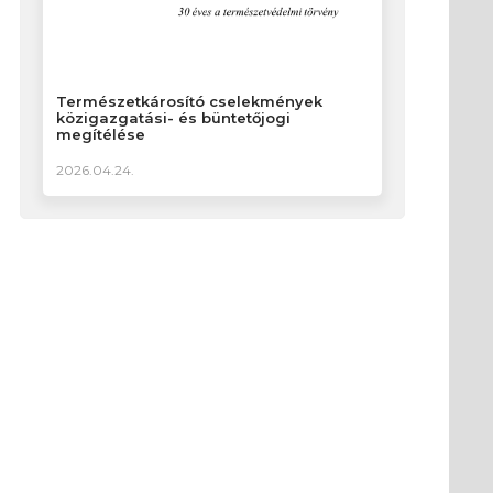
Természetkárosító cselekmények
közigazgatási- és büntetőjogi
megítélése
2026.04.24.