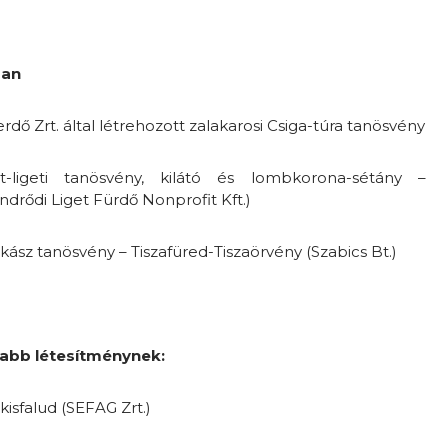
ban
aerdő Zrt. által létrehozott zalakarosi Csiga-túra tanösvény
et-ligeti tanösvény, kilátó és lombkorona-sétány –
ődi Liget Fürdő Nonprofit Kft.)
Pákász tanösvény – Tiszafüred-Tiszaörvény (Szabics Bt.)
vabb létesítménynek:
ckisfalud (SEFAG Zrt.)