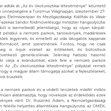
 adták át „Az év ökoturisztikai létesítménye” kitüntető
ó ünnepségére a Turizmus Világnapján, szeptember 27-
os Élelmiszeripari és Mezőgazdasági Kiállítás és Vásár
Fazekas Sándor földművelésügyi miniszter hangsúlyozta:
ból is kiemelkedő jelentőségű, hogy az olyan kárpát-
t például a nemzeti parkok, tanösvények, madárlesek
őek legyenek, és emellett az oda látogatók kapjanak
ormációt, amit szeretnének. Fontos, hogy ne csak
eg is óvjuk ezeket az értékeket, és biztosítsuk
vetkező generációknak. Jelenleg hatszáz hasonló
aló várja a kirándulókat, ezek fele a nemzeti parkok
el. Az „Év ökoturisztikai létesítménye” pályázat remek
 hogy a magyar állam támogatja azokat a fejlesztéseket,
ünk büszkék.
 a nemzeti parkok és a védett területek másfél milliós
lműen alátámasztja, hogy növekszik az érdeklődés ezek
ények iránt. Dr. Ruszinkó Ádám, a Nemzetgazdasági
t felelős helyettes államtitkára hangsúlyozta: az OMÉK,