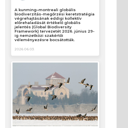
A kunming–montreali globális
biodiverzitás-megőrzési keretstratégia
végrehajtásának eddigi kollektív
előrehaladását értékelő globális
jelentés (Global Biodiversity
Framework) tervezetét 2026. június 29-
ig nemzetközi szakértői
véleményezésre bocsátották.
2026.06.03.