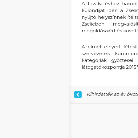
A tavalyi évhez hasonl
különdíjat idén a Zsel
nyújtó helyszínnek ítél
Zselicben megvalósít
megoldásaiért és követe
A címet elnyert létes
szervezetek kommuni
kategóriák győztesei 
látogatóközpontja 2015″ 
Kihirdették az év ökotu