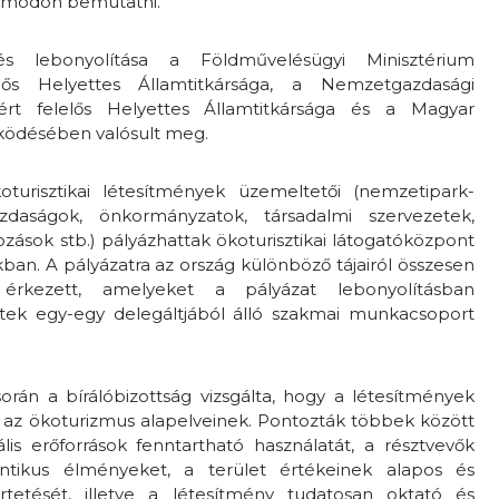
ív módon bemutatni.
és lebonyolítása a Földművelésügyi Minisztérium
lős Helyettes Államtitkársága, a Nemzetgazdasági
ért felelős Helyettes Államtitkársága és a Magyar
ködésében valósult meg.
turisztikai létesítmények üzemeltetői (nemzetipark-
zdaságok, önkormányzatok, társadalmi szervezetek,
ozások stb.) pályázhattak ökoturisztikai látogatóközpont
ban. A pályázatra az ország különböző tájairól összesen
rkezett, amelyeket a pályázat lebonyolításban
ek egy-egy delegáltjából álló szakmai munkacsoport
orán a bírálóbizottság vizsgálta, hogy a létesítmények
az ökoturizmus alapelveinek. Pontozták többek között
lis erőforrások fenntartható használatát, a résztvevők
ntikus élményeket, a terület értékeinek alapos és
etését, illetve a létesítmény tudatosan oktató és