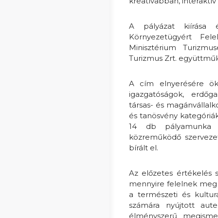
kreatívabban, interakt
A pályázat kiírása 
Környezetügyért Fele
Minisztérium Turizmus
Turizmus Zrt. együttmű
A cím elnyerésére öko
igazgatóságok, erdőga
társas- és magánvállalk
és tanösvény kategóriák
14 db pályamunka é
közreműködő szervezet
bírált el.
Az előzetes értékelés s
mennyire felelnek meg 
a természeti és kulturá
számára nyújtott aute
élményszerű megismert