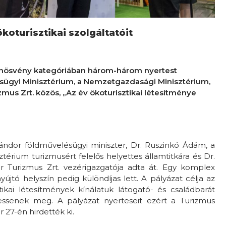
ökoturisztikai szolgáltatóit
nösvény kategóriában három-három nyertest
sügyi Minisztérium, a Nemzetgazdasági Minisztérium,
mus Zrt. közös, „Az év ökoturisztikai létesítménye
Sándor földművelésügyi miniszter, Dr. Ruszinkó Ádám, a
érium turizmusért felelős helyettes államtitkára és Dr.
r Turizmus Zrt. vezérigazgatója adta át. Egy komplex
yújtó helyszín pedig különdíjas lett. A pályázat célja az
tikai létesítmények kínálatuk látogató- és családbarát
tessenek meg. A pályázat nyerteseit ezért a Turizmus
 27-én hirdették ki.