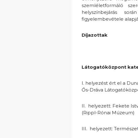
szemléletformáló sze
helyszínbejárás sorá
figyelembevétele alapjá
Díjazottak
Látogatóközpont kat
I. helyezést ért el a D
Ős-Dráva Látogatóközp
II. helyezett: Fekete I
(Rippl-Rónai Múzeum)
III. helyezett: Termész