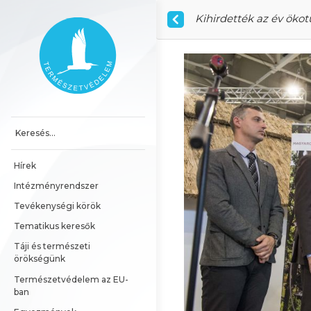
Ugrás a tartalomhoz
Kihirdették az év ökotu
Főoldal
Hírek
Intézményrendszer
Tevékenységi körök
Tematikus keresők
Táji és természeti 
örökségünk
Természetvédelem az EU-
ban