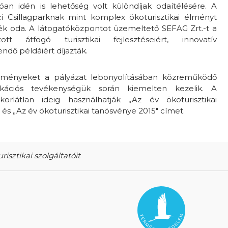
óan idén is lehetőség volt különdíjak odaítélésére. A
ici Csillagparknak mint komplex ökoturisztikai élményt
ték oda. A látogatóközpontot üzemeltető SEFAG Zrt.-t a
ott átfogó turisztikai fejlesztéseiért, innovatív
ndő példáiért díjazták.
ítményeket a pályázat lebonyolításában közreműködő
kációs tevékenységük során kiemelten kezelik. A
korlátlan ideig használhatják „Az év ökoturisztikai
és „Az év ökoturisztikai tanösvénye 2015″ címet.
risztikai szolgáltatóit