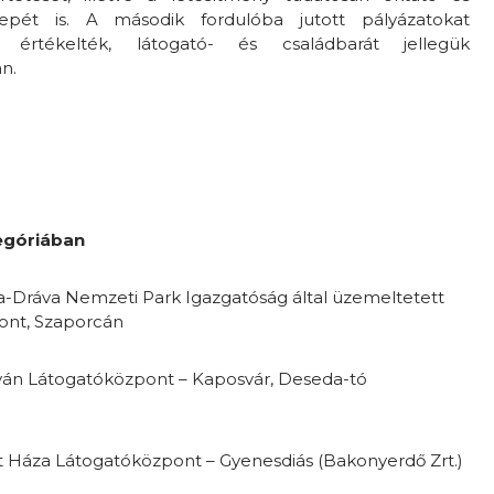
repét is. A második fordulóba jutott pályázatokat
n értékelték, látogató- és családbarát jellegük
n.
egóriában
una-Dráva Nemzeti Park Igazgatóság által üzemeltetett
ont, Szaporcán
stván Látogatóközpont – Kaposvár, Deseda-tó
et Háza Látogatóközpont – Gyenesdiás (Bakonyerdő Zrt.)