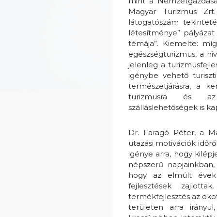
mint a Nemzetgazdaság
Magyar Turizmus Zrt.
látogatószám tekinteté
létesítménye” pályáza
témája”. Kiemelte: míg
egészségturizmus, a hiv
jelenleg a turizmusfejl
igénybe vehető turiszti
természetjárásra, a ker
turizmusra és az
szálláslehetőségek is k
Dr. Faragó Péter, a M
utazási motivációk időr
igénye arra, hogy kilép
népszerű napjainkban, 
hogy az elmúlt évek 
fejlesztések zajlott
termékfejlesztés az ökot
területen arra irányu