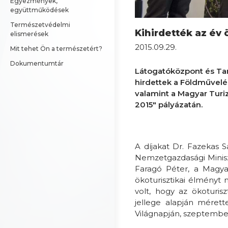
Egyezmények, 
együttműködések
Természetvédelmi 
Kihirdették az év 
elismerések
2015.09.29.
Mit tehet Ön a természetért?
Dokumentumtár
Látogatóközpont és Ta
hirdettek a Földművelé
valamint a Magyar Turiz
2015" pályázatán.
A díjakat Dr. Fazekas 
Nemzetgazdasági Miniszt
Faragó Péter, a Magya
ökoturisztikai élményt n
volt, hogy az ökoturisz
jellege alapján méret
Világnapján, szeptember