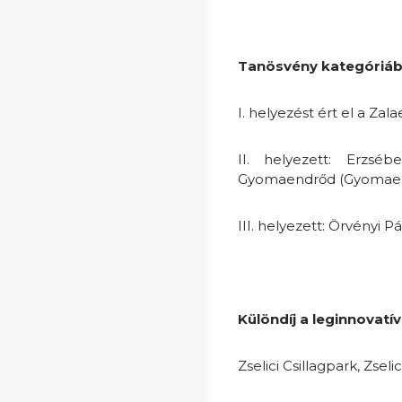
Tanösvény kategóriá
I. helyezést ért el a Zal
II. helyezett: Erzséb
Gyomaendrőd (Gyomaendr
III. helyezett: Örvényi 
Különdíj a leginnovatí
Zselici Csillagpark, Zseli