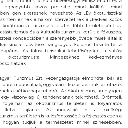
i Minisztérium, a Földművelésügyi Minisztérium és a
 legnagyobb közös projektje mind kiállító-, mind
ben igen sikeresnek nevezhető. Az „Év ökoturisztikai
t szintén ennek a három szervezetnek a „kedves közös
 korábban a turizmusfejlesztés főbb területeiként az
atásturizmus és a kulturális turizmus került a fókuszba,
esztési koncepcióban a szerényebb jövedelműek által is
kai kínálat bővítése hangsúlyos, különös tekintettel a
ékpáros- és falusi turisztikai lehetőségekre, a vallási
 ökoturizmusra. Mindezekhez kedvezményes
apcsolhatóak.
agyar Turizmus Zrt. vezérigazgatója elmondta: bár az
ől időre módosulnak, egy valami közös bennük: az utazók
jenek a hétköznapi rutinból. Az ökoturizmus, amely igen
egy viszonylag új tendenciának tekinthető. Örömteli,
folyamán az ökoturizmus területén is folyamatos
ak, illetve zajlanak. Az innováció és a minőségi
urizmus területén is kulcsfontosságú: a fejlesztés ezen a
l, hogyan tudjuk a természetet minél színesebben,