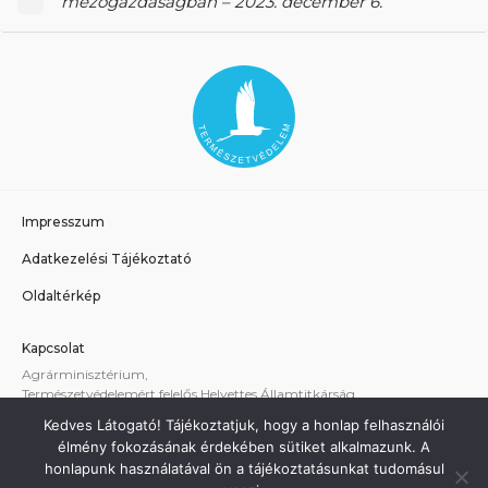
mezőgazdaságban – 2023. december 6.
Impresszum
Adatkezelési Tájékoztató
Oldaltérkép
Kapcsolat
Agrárminisztérium,
Természetvédelemért felelős Helyettes Államtitkárság
E-mail:
tvhat@am.gov.hu
Kedves Látogató! Tájékoztatjuk, hogy a honlap felhasználói
A weboldallal kapcsolatos technikai támogatás:
élmény fokozásának érdekében sütiket alkalmazunk. A
termeszetvedelem@am.gov.hu
honlapunk használatával ön a tájékoztatásunkat tudomásul