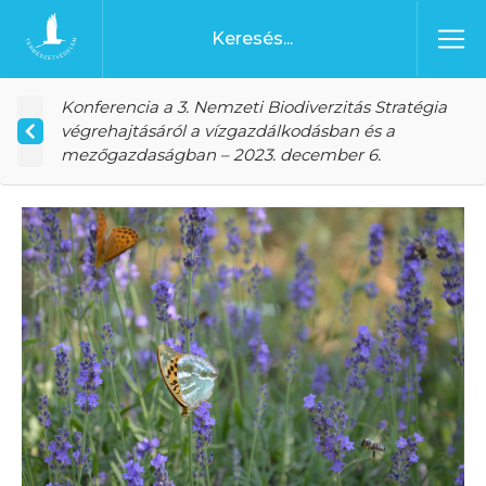
Ugrás a tartalomhoz
Főoldal
Konferencia a 3. Nemzeti Biodiverzitás Stratégia
végrehajtásáról a vízgazdálkodásban és a
mezőgazdaságban – 2023. december 6.