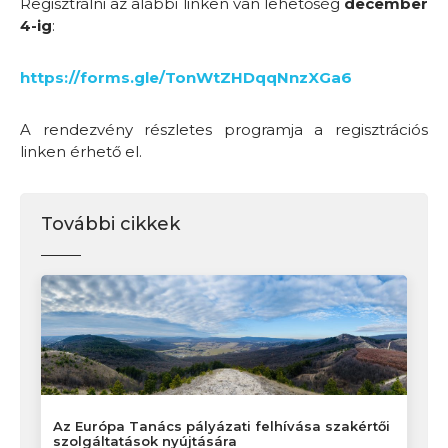
Regisztrálni az alábbi linken van lehetőség
december
4-ig
:
https://forms.gle/TonWtZHDqqNnzXGa6
A rendezvény részletes programja a regisztrációs
linken érhető el.
További cikkek
Az Európa Tanács pályázati felhívása szakértői
szolgáltatások nyújtására