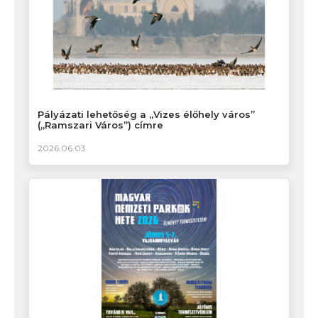
Pályázati lehetőség a „Vizes élőhely város”
(„Ramszari Város”) címre
2026.06.03.