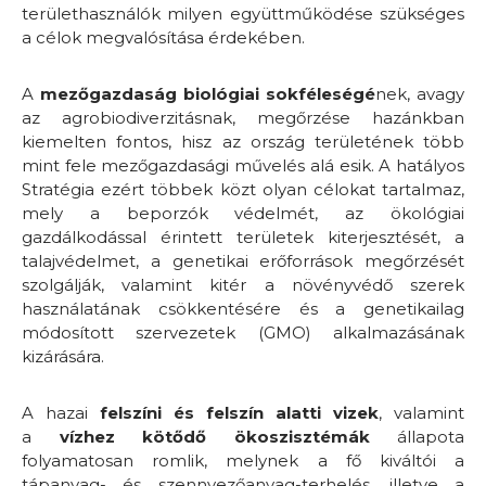
területhasználók milyen együttműködése szükséges
a célok megvalósítása érdekében.
A
mezőgazdaság biológiai sokféleségé
nek, avagy
az agrobiodiverzitásnak, megőrzése hazánkban
kiemelten fontos, hisz az ország területének több
mint fele mezőgazdasági művelés alá esik. A hatályos
Stratégia ezért többek közt olyan célokat tartalmaz,
mely a beporzók védelmét, az ökológiai
gazdálkodással érintett területek kiterjesztését, a
talajvédelmet, a genetikai erőforrások megőrzését
szolgálják, valamint kitér a növényvédő szerek
használatának csökkentésére és a genetikailag
módosított szervezetek (GMO) alkalmazásának
kizárására.
A hazai
felszíni és felszín alatti vizek
, valamint
a
vízhez kötődő ökoszisztémák
állapota
folyamatosan romlik, melynek a fő kiváltói a
tápanyag- és szennyezőanyag-terhelés, illetve a