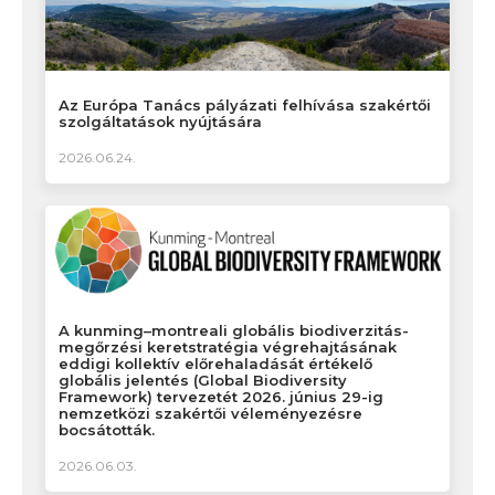
Az Európa Tanács pályázati felhívása szakértői
szolgáltatások nyújtására
2026.06.24.
A kunming–montreali globális biodiverzitás-
megőrzési keretstratégia végrehajtásának
eddigi kollektív előrehaladását értékelő
globális jelentés (Global Biodiversity
Framework) tervezetét 2026. június 29-ig
nemzetközi szakértői véleményezésre
bocsátották.
2026.06.03.