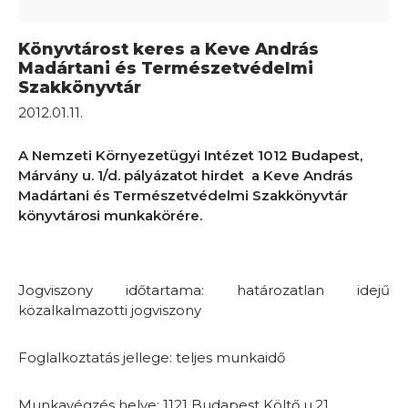
Könyvtárost keres a Keve András
Madártani és Természetvédelmi
Szakkönyvtár
2012.01.11.
A Nemzeti Környezetügyi Intézet 1012 Budapest,
Márvány u. 1/d. pályázatot hirdet a Keve András
Madártani és Természetvédelmi Szakkönyvtár
könyvtárosi munkakörére.
Jogviszony időtartama: határozatlan idejű
közalkalmazotti jogviszony
Foglalkoztatás jellege: teljes munkaidő
Munkavégzés helye: 1121 Budapest Költő u.21.