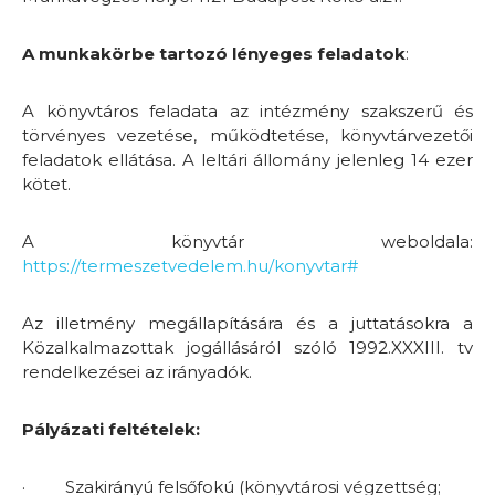
A munkakörbe tartozó lényeges feladatok
:
A könyvtáros feladata az intézmény szakszerű és
törvényes vezetése, működtetése, könyvtárvezetői
feladatok ellátása. A leltári állomány jelenleg 14 ezer
kötet.
A könyvtár weboldala:
https://termeszetvedelem.hu/konyvtar#
Az illetmény megállapítására és a juttatásokra a
Közalkalmazottak jogállásáról szóló 1992.XXXIII. tv
rendelkezései az irányadók.
Pályázati feltételek:
·
Szakirányú felsőfokú (könyvtárosi végzettség;