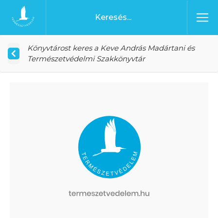
Ugrás a tartalomhoz
Főoldal
Könyvtárost keres a Keve András Madártani és
Természetvédelmi Szakkönyvtár