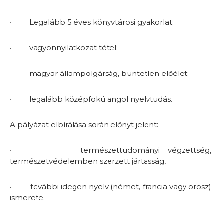
·
Legalább 5 éves könyvtárosi gyakorlat;
·
vagyonnyilatkozat tétel;
·
magyar állampolgárság, büntetlen előélet;
·
legalább középfokú angol nyelvtudás.
A pályázat elbírálása során előnyt jelent:
·
természettudományi végzettség,
természetvédelemben szerzett jártasság,
·
további idegen nyelv (német, francia vagy orosz)
ismerete.