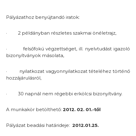
Pályázathoz benyújtandó iratok:
·
2 példányban részletes szakmai önéletrajz,
·
felsőfokú végzettséget, ill. nyelvtudást igazoló
bizonyítványok másolata,
·
nyilatkozat vagyonnyilatkozat tételéhez történő
hozzájárulásról,
·
30 napnál nem régebbi erkölcsi bizonyítvány.
A munkakör betölthető:
2012. 02. 01.-től
Pályázat beadási határideje:
2012.01.25.