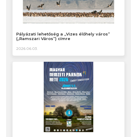
Pályázati lehetőség a „Vizes élőhely város”
(„Ramszari Város”) címre
2026.06.03.