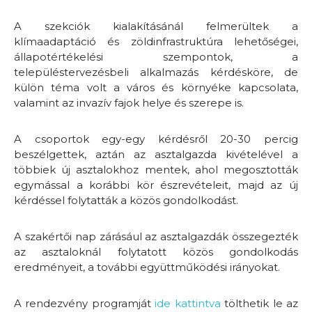
A szekciók kialakításánál felmerültek a
klímaadaptáció és zöldinfrastruktúra lehetőségei,
állapotértékelési szempontok, a
településtervezésbeli alkalmazás kérdésköre, de
külön téma volt a város és környéke kapcsolata,
valamint az invazív fajok helye és szerepe is.
A csoportok egy-egy kérdésről 20-30 percig
beszélgettek, aztán az asztalgazda kivételével a
többiek új asztalokhoz mentek, ahol megosztották
egymással a korábbi kör észrevételeit, majd az új
kérdéssel folytatták a közös gondolkodást.
A szakértői nap zárásául az asztalgazdák összegezték
az asztaloknál folytatott közös gondolkodás
eredményeit, a további együttműködési irányokat.
A rendezvény programját
ide kattintva
tölthetik le az