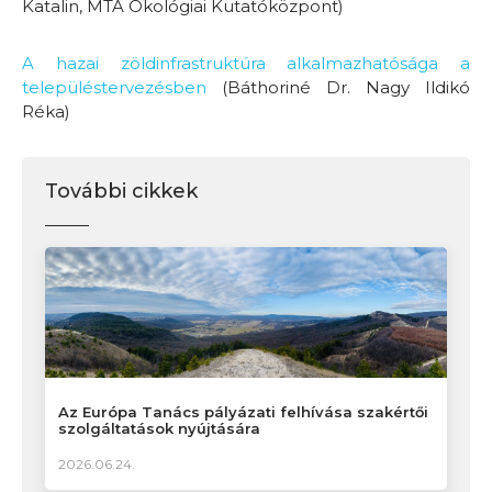
Katalin, MTA Ökológiai Kutatóközpont)
A hazai zöldinfrastruktúra alkalmazhatósága a
településtervezésben
(Báthoriné Dr. Nagy Ildikó
Réka)
További cikkek
Az Európa Tanács pályázati felhívása szakértői
szolgáltatások nyújtására
2026.06.24.