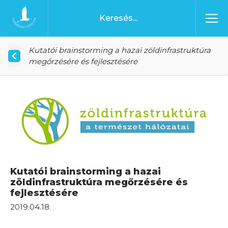
Ugrás a tartalomhoz
Főoldal
Kutatói brainstorming a hazai zöldinfrastruktúra
megőrzésére és fejlesztésére
Kutatói brainstorming a hazai
zöldinfrastruktúra megőrzésére és
fejlesztésére
2019.04.18.