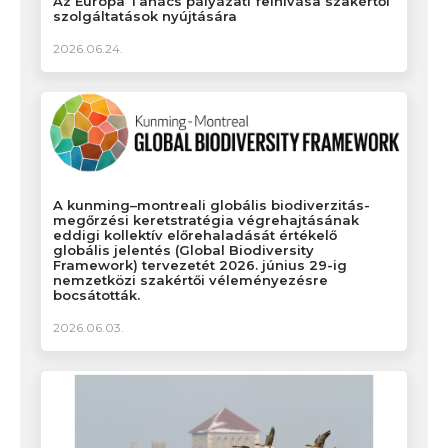
Az Európa Tanács pályázati felhívása szakértői
szolgáltatások nyújtására
2026.06.24.
A kunming–montreali globális biodiverzitás-
megőrzési keretstratégia végrehajtásának
eddigi kollektív előrehaladását értékelő
globális jelentés (Global Biodiversity
Framework) tervezetét 2026. június 29-ig
nemzetközi szakértői véleményezésre
bocsátották.
2026.06.03.