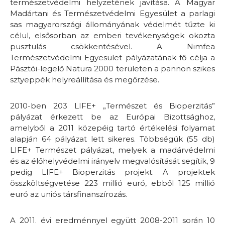
természetvédelmi helyzetének javítása. A Magyar
Madártani és Természetvédelmi Egyesület a parlagi
sas magyarországi állományának védelmét tűzte ki
célul, elsősorban az emberi tevékenységek okozta
pusztulás csökkentésével. A Nimfea
Természetvédelmi Egyesület pályázatának fő célja a
Pásztói-legelő Natura 2000 területen a pannon szikes
sztyeppék helyreállítása és megőrzése.
2010-ben 203 LIFE+ „Természet és Bioperzitás”
pályázat érkezett be az Európai Bizottsághoz,
amelyből a 2011 közepéig tartó értékelési folyamat
alapján 64 pályázat lett sikeres. Többségük (55 db)
LIFE+ Természet pályázat, melyek a madárvédelmi
és az élőhelyvédelmi irányelv megvalósítását segítik, 9
pedig LIFE+ Bioperzitás projekt. A projektek
összköltségvetése 223 millió euró, ebből 125 millió
euró az uniós társfinanszírozás.
A 2011. évi eredménnyel együtt 2008-2011 során 10