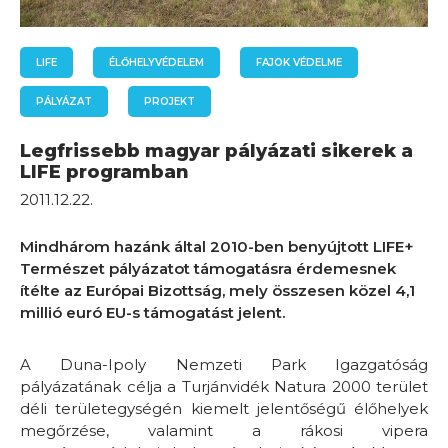
LIFE
ÉLŐHELYVÉDELEM
FAJOK VÉDELME
PÁLYÁZAT
PROJEKT
Legfrissebb magyar pályázati sikerek a
LIFE programban
2011.12.22.
Mindhárom hazánk által 2010-ben benyújtott LIFE+
Természet pályázatot támogatásra érdemesnek
ítélte az Európai Bizottság, mely összesen közel 4,1
millió euró EU-s támogatást jelent.
A Duna-Ipoly Nemzeti Park Igazgatóság
pályázatának célja a Turjánvidék Natura 2000 terület
déli területegységén kiemelt jelentőségű élőhelyek
megőrzése, valamint a rákosi vipera