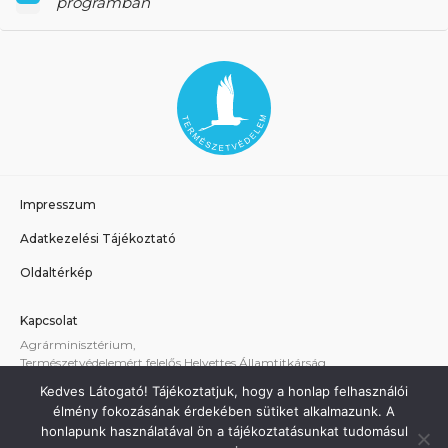
programban
Impresszum
Adatkezelési Tájékoztató
Oldaltérkép
Kapcsolat
Agrárminisztérium,
Természetvédelemért felelős Helyettes Államtitkárság
E-mail:
tvhat@am.gov.hu
Kedves Látogató! Tájékoztatjuk, hogy a honlap felhasználói
A weboldallal kapcsolatos technikai támogatás:
élmény fokozásának érdekében sütiket alkalmazunk. A
termeszetvedelem@am.gov.hu
honlapunk használatával ön a tájékoztatásunkat tudomásul