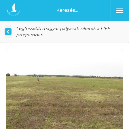
Ugrás a tartalomhoz
Főoldal
Legfrissebb magyar pályázati sikerek a LIFE
programban