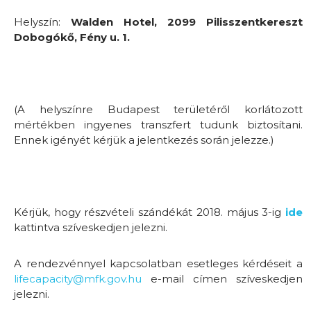
Helyszín:
Walden Hotel, 2099 Pilisszentkereszt
Dobogókő, Fény u. 1.
(A helyszínre Budapest területéről korlátozott
mértékben ingyenes transzfert tudunk biztosítani.
Ennek igényét kérjük a jelentkezés során jelezze.)
Kérjük, hogy részvételi szándékát 2018. május 3-ig
ide
kattintva szíveskedjen jelezni.
A rendezvénnyel kapcsolatban esetleges kérdéseit a
lifecapacity@mfk.gov.hu
e-mail címen szíveskedjen
jelezni.