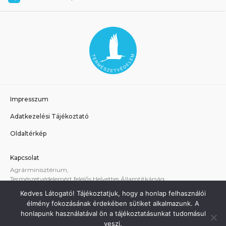
Impresszum
Adatkezelési Tájékoztató
Oldaltérkép
Kapcsolat
Agrárminisztérium,
Természetvédelemért felelős Helyettes Államtitkárság
E-mail:
tvhat@am.gov.hu
Kedves Látogató! Tájékoztatjuk, hogy a honlap felhasználói
A weboldallal kapcsolatos technikai támogatás:
élmény fokozásának érdekében sütiket alkalmazunk. A
termeszetvedelem@am.gov.hu
honlapunk használatával ön a tájékoztatásunkat tudomásul
veszi.