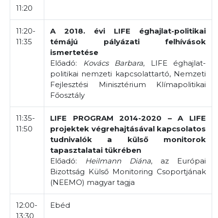
11:20
11:20-
A 2018. évi LIFE éghajlat-politikai
11:35
témájú pályázati felhívások
ismertetése
Előadó:
Kovács Barbara
, LIFE éghajlat-
politikai nemzeti kapcsolattartó, Nemzeti
Fejlesztési Minisztérium Klímapolitikai
Főosztály
11:35-
LIFE PROGRAM 2014-2020 – A LIFE
11:50
projektek végrehajtásával kapcsolatos
tudnivalók a külső monitorok
tapasztalatai tükrében
Előadó:
Heilmann Diána
, az Európai
Bizottság Külső Monitoring Csoportjának
(NEEMO) magyar tagja
12:00-
Ebéd
13:30