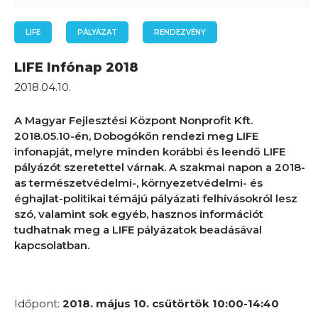
LIFE
PÁLYÁZAT
RENDEZVÉNY
LIFE Infónap 2018
2018.04.10.
A Magyar Fejlesztési Központ Nonprofit Kft.
2018.05.10-én, Dobogókőn rendezi meg LIFE
infonapját, melyre minden korábbi és leendő LIFE
pályázót szeretettel várnak. A szakmai napon a 2018-
as természetvédelmi-, környezetvédelmi- és
éghajlat-politikai témájú pályázati felhívásokról lesz
szó, valamint sok egyéb, hasznos információt
tudhatnak meg a LIFE pályázatok beadásával
kapcsolatban.
Időpont:
2
018. május 10. csütörtök 10:00-14:40