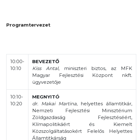
Programtervezet
10:00-
BEVEZETŐ
10:10
Kiss Antal
, miniszteri biztos, az MFK
Magyar Fejlesztési Központ nkft.
ügyvezetője
10:10-
MEGNYITÓ
10:20
dr. Makai Martina
, helyettes államtitkár,
Nemzeti Fejlesztési Minisztérium
Zöldgazdaság Fejlesztéséért,
Klímapolitikáért és Kiemelt
Közszolgáltatásokért Felelős Helyettes
Államtitkárság