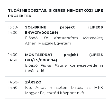
TUDÁSMEGOSZTÁS, SIKERES NEMZETKÖZI LIFE
PROJEKTEK
13:30-
SOL-BRINE projekt (LIFE09
14:00
ENV/GR/000299)
Előadó:
Dr. Konstantinos Moustakas
,
Athéni Műszaki Egyetem
14:00-
MONTSERRAT projekt (LIFE13
14:30
BIO/ES/000094)
Előadó:
Ferran Paune
, környezetvédelmi
tanácsadó
14:30-
ZÁRSZÓ
14:40
Kiss Antal, miniszteri biztos, az MFK
Magyar Fejlesztési Központ nkft.