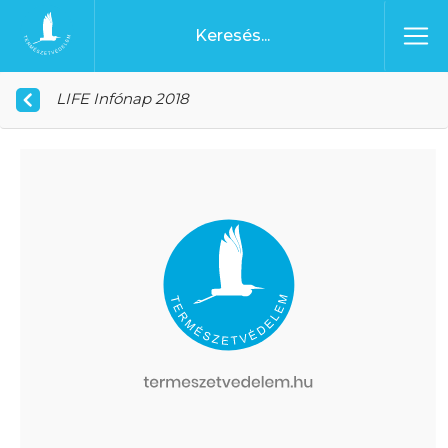
Ugrás a tartalomhoz
Főoldal
LIFE Infónap 2018