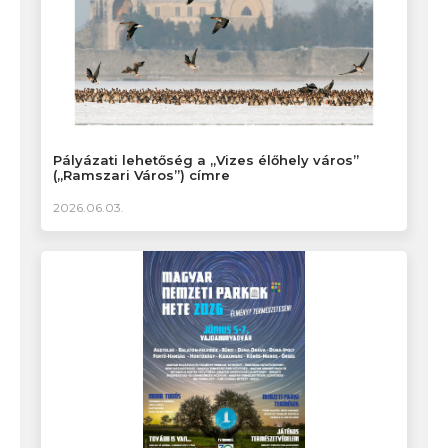
Pályázati lehetőség a „Vizes élőhely város”
(„Ramszari Város”) címre
2026.06.03.