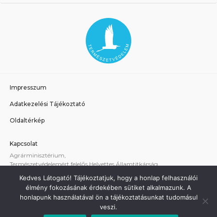
Impresszum
Adatkezelési Tájékoztató
Oldaltérkép
Kapcsolat
Agrárminisztérium,
Természetvédelemért felelős Helyettes Államtitkárság
E-mail:
tvhat@am.gov.hu
Kedves Látogató! Tájékoztatjuk, hogy a honlap felhasználói
A weboldallal kapcsolatos technikai támogatás:
élmény fokozásának érdekében sütiket alkalmazunk. A
termeszetvedelem@am.gov.hu
honlapunk használatával ön a tájékoztatásunkat tudomásul
veszi.