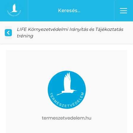
Ugrás a tartalomhoz
Főoldal
LIFE Környezetvédelmi Irányítás és Tájékoztatás
tréning