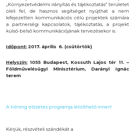
„Környezetvédelmi irányítás és tájékoztatás” területet
öleli fel, de hasznos segítséget nyújthat a nem
kifejezetten kommunikációs célú projektek számára
a partnerségi kapcsolatok, tájékoztatás, a projekt
külső-belső kommunikációjának tervezésekor is.
Időpont:
2017. április 6. (csütörtök)
Helyszín:
1055 Budapest, Kossuth Lajos tér 11.
–
Földművelésügyi Minisztérium, Darányi Ignác
terem
A tréning
előzetes programja letölthető innen!
Kérjük, részvételi szándékát a