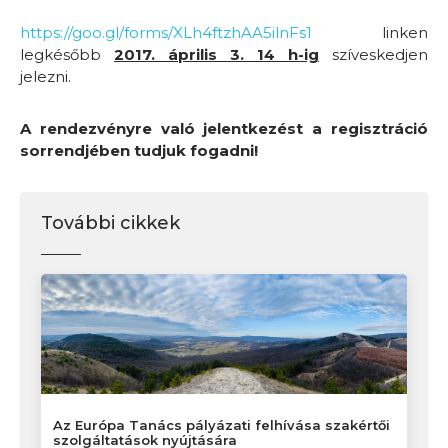
https://goo.gl/forms/XLh4ftzhAA5ilnFs1
linken
legkésőbb
2017. április 3. 14 h-ig
szíveskedjen
jelezni.
A rendezvényre való jelentkezést a regisztráció
sorrendjében tudjuk fogadni
!
További cikkek
Az Európa Tanács pályázati felhívása szakértői
szolgáltatások nyújtására