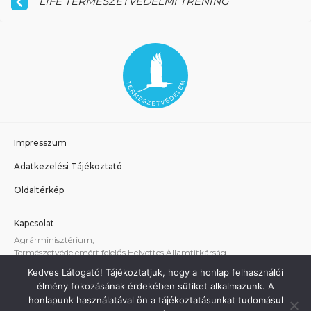
LIFE TERMÉSZETVÉDELMI TRÉNING
Impresszum
Adatkezelési Tájékoztató
Oldaltérkép
Kapcsolat
Agrárminisztérium,
Természetvédelemért felelős Helyettes Államtitkárság
E-mail:
tvhat@am.gov.hu
Kedves Látogató! Tájékoztatjuk, hogy a honlap felhasználói
A weboldallal kapcsolatos technikai támogatás:
élmény fokozásának érdekében sütiket alkalmazunk. A
termeszetvedelem@am.gov.hu
honlapunk használatával ön a tájékoztatásunkat tudomásul