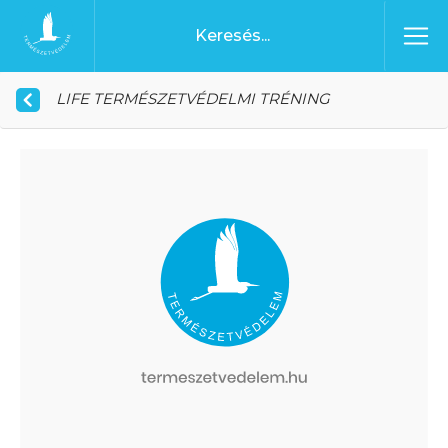
Ugrás a tartalomhoz
Főoldal
LIFE TERMÉSZETVÉDELMI TRÉNING