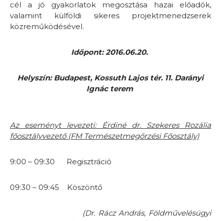
cél a jó gyakorlatok megosztása hazai előadók,
valamint külföldi sikeres projektmenedzserek
közreműködésével.
Id
ő
pont: 2016.06.20.
Helyszín: Budapest, Kossuth Lajos tér. 11. Darányi
Ignác terem
Az eseményt levezeti: Érdiné dr. Szekeres Rozália
főosztályvezető (FM Természetmegőrzési Főosztály)
9:00 – 09:30 Regisztráció
09:30 – 09:45 Köszöntő
(Dr. Rácz András, Földművelésügyi