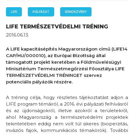
LIFE
PÁLYÁZAT
RENDEZVÉNY
LIFE TERMÉSZETVÉDELMI TRÉNING
2016.06.13.
A LIFE kapacitásépítés Magyarországon című (LIFE14
CAP/HU/000010), az Európai Bizottság által
támogatott projekt keretében a Földművelésügyi
Minisztérium Természetmegőrzési Főosztálya LIFE
TERMÉSZETVÉDELMI TRÉNINGET szervez
potenciális pályázók részére.
A tréning célja, hogy részletes tájékoztatást adjon a
LIFE program témáiról, a 2016. évi pályázati felhívásról
és az újdonságokról, illetve azokról a területekről,
ahol Magyarország a természetvédelmi projektek
tekintetében eddig nem volt túl sikeres (bioperzitás,
inváziós fajok, kommunikációs témakörök). További