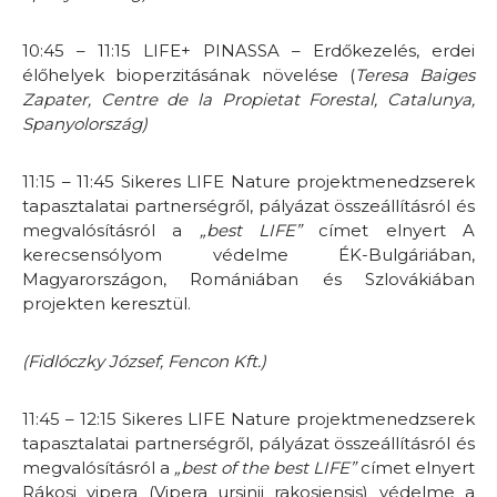
10:45 – 11:15 LIFE+ PINASSA – Erdőkezelés, erdei
élőhelyek bioperzitásának növelése (
Teresa Baiges
Zapater, Centre de la Propietat Forestal, Catalunya,
Spanyolország)
11:15 – 11:45 Sikeres LIFE Nature projektmenedzserek
tapasztalatai partnerségről, pályázat összeállításról és
megvalósításról a
„best LIFE”
címet elnyert A
kerecsensólyom védelme ÉK-Bulgáriában,
Magyarországon, Romániában és Szlovákiában
projekten keresztül.
(Fidlóczky József, Fencon Kft.)
11:45 – 12:15 Sikeres LIFE Nature projektmenedzserek
tapasztalatai partnerségről, pályázat összeállításról és
megvalósításról a
„best of the best LIFE”
címet elnyert
Rákosi vipera (Vipera ursinii rakosiensis) védelme a