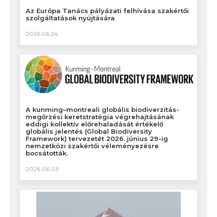
Az Európa Tanács pályázati felhívása szakértői
szolgáltatások nyújtására
2026.06.24.
A kunming–montreali globális biodiverzitás-
megőrzési keretstratégia végrehajtásának
eddigi kollektív előrehaladását értékelő
globális jelentés (Global Biodiversity
Framework) tervezetét 2026. június 29-ig
nemzetközi szakértői véleményezésre
bocsátották.
2026.06.03.