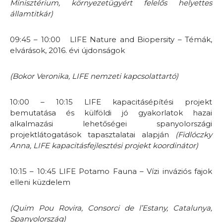
Minisztérium, környezetügyért felelős helyettes
államtitkár)
09:45 – 10:00 LIFE Nature and Biopersity – Témák,
elvárások, 2016. évi újdonságok
(Bokor Veronika, LIFE nemzeti kapcsolattartó)
10:00 – 10:15 LIFE kapacitásépítési projekt
bemutatása és külföldi jó gyakorlatok hazai
alkalmazási lehetőségei spanyolországi
projektlátogatások tapasztalatai alapján
(Fidlóczky
Anna, LIFE kapacitásfejlesztési projekt koordinátor)
10:15 – 10:45 LIFE Potamo Fauna – Vízi inváziós fajok
elleni küzdelem
(Quim Pou Rovira, Consorci de l’Estany, Catalunya,
Spanyolország)