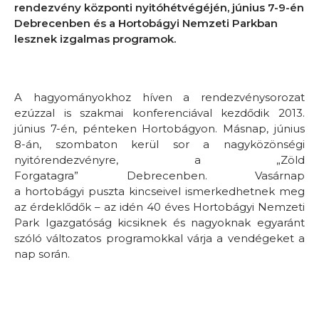
rendezvény központi nyitóhétvégéjén, június 7-9-én
Debrecenben és a Hortobágyi Nemzeti Parkban
lesznek izgalmas programok.
A hagyományokhoz híven a rendezvénysorozat
ezúzzal is szakmai konferenciával kezdődik 2013.
június 7-én, pénteken Hortobágyon. Másnap, június
8-án, szombaton kerül sor a nagyközönségi
nyitórendezvényre, a „Zöld
Forgatagra” Debrecenben. Vasárnap
a hortobágyi puszta kincseivel ismerkedhetnek meg
az érdeklődők – az idén 40 éves Hortobágyi Nemzeti
Park Igazgatóság kicsiknek és nagyoknak egyaránt
szóló változatos programokkal várja a vendégeket a
nap során.