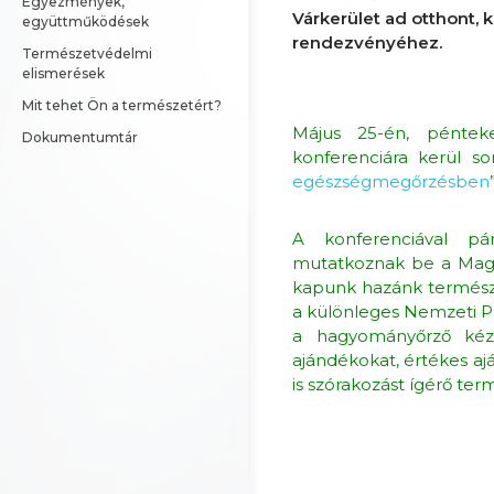
Egyezmények, 
Várkerület ad otthont
együttműködések
rendezvényéhez.
Természetvédelmi 
elismerések
Mit tehet Ön a természetért?
Május 25-én, pénte
Dokumentumtár
konferenciára kerül so
egészségmegőrzésben
A konferenciával pá
mutatkoznak be a Magy
kapunk hazánk természeti
a különleges Nemzeti 
a hagyományőrző kéz
ajándékokat, értékes a
is szórakozást ígérő ter