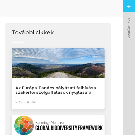
Sáv kinyitása
További cikkek
Az Európa Tanács pályázati felhívása
szakértői szolgáltatások nyújtására
2026.06.24.