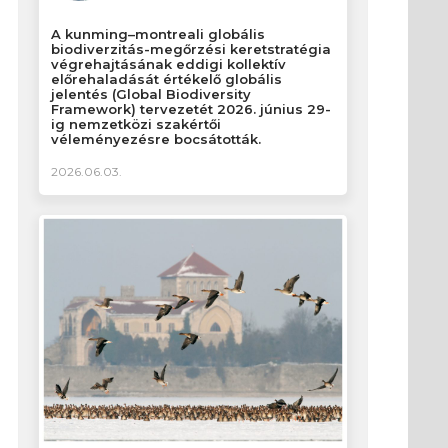
A kunming–montreali globális
biodiverzitás-megőrzési keretstratégia
végrehajtásának eddigi kollektív
előrehaladását értékelő globális
jelentés (Global Biodiversity
Framework) tervezetét 2026. június 29-
ig nemzetközi szakértői
véleményezésre bocsátották.
2026.06.03.