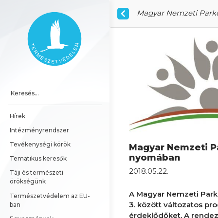
Ugrás a tartalomhoz
Magyar Nemzeti Parko
Főoldal
Hírek
Intézményrendszer
Tevékenységi körök
Magyar Nemzeti P
nyomában
Tematikus keresők
2018.05.22.
Táji és természeti 
örökségünk
A Magyar Nemzeti Park
Természetvédelem az EU-
3. között változatos pr
ban
érdeklődőket. A rendez