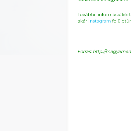
További információké
akár
Instagram
felületü
Forrás: http://magyarn