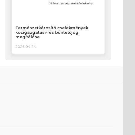
Természetkárosító cselekmények
közigazgatási- és büntetőjogi
megítélése
2026.04.24.