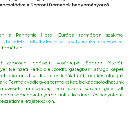
, kapcsolódva a Soproni Bornapok hagyományörző
ken a Pannónia Hotel Európa termében szakmai
r „
Testi-lelki feltöltődés – az ökoturisztika szerepe az
” témában.
rhuzamosan, egészen vasárnapig Sopron főterén
ar Nemzeti Parkok: a „zöldforgatagban” átfogó képet
, ökoturisztikai, kulturális kínálatáról, megkóstolhatjuk
Parki Termék védjegyes termékeket, bekapcsolódhatunk
művesek munkájába, nem utolsó sorban garantált
jándékcsomagokat nyerhetünk a kicsiknek és nagyoknak
mészetismereti játékokon.