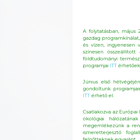
A folytatásban, május
gazdag programkínálat,
és vízen, ingyenesen
színesen összeállított
földtudományi termész
programjai
ITT
érhetőek 
Június első hétvégéjén
gondoltunk programjain
ITT
érhető el.
Csatlakozva az Európai 
ökológiai hálózatána
megemlékezünk a rende
ismeretterjesztő fogl
felnőtteknek egyaránt.