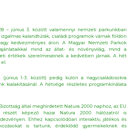
 28 – június 3. között valamennyi nemzeti parkunkban
 izgalmas kalandtúrák, családi programok várnak földön
 vagy kedvezményes áron. A Magyar Nemzeti Parkok
 ajánlataikkal mind az állat- és növényvilág, mind a
eti értékek szerelmeseinek a kedvében járnak. A hét
el.
 (június 1-3. között) pedig külön a nagycsaládosokra
k kialakításánál. A hétvége részletes programkínálata
Bizottság által meghirdetett Natura 2000 naphoz, az EU
k részét képező hazai Natura 2000 hálózatról is
zvényen. Ehhez kapcsolódóan interaktív, játékos és
alkozásokat is tartunk, érdeklődő gyermekeknek és