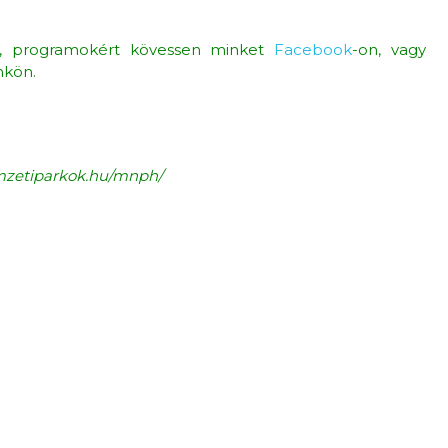
rt, programokért kövessen minket
Facebook
-on, vagy
nkön.
emzetiparkok.hu/mnph/