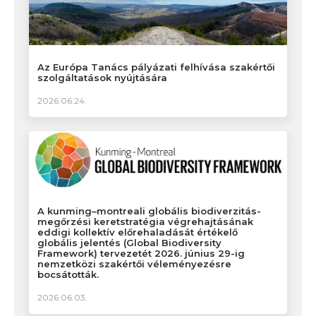
Az Európa Tanács pályázati felhívása szakértői
szolgáltatások nyújtására
2026.06.24.
A kunming–montreali globális biodiverzitás-
megőrzési keretstratégia végrehajtásának
eddigi kollektív előrehaladását értékelő
globális jelentés (Global Biodiversity
Framework) tervezetét 2026. június 29-ig
nemzetközi szakértői véleményezésre
bocsátották.
2026.06.03.