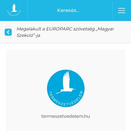
Ugrás a tartalomhoz
Főoldal
Megalakult a EUROPARC szövetség „Magyar
Szekció”-ja