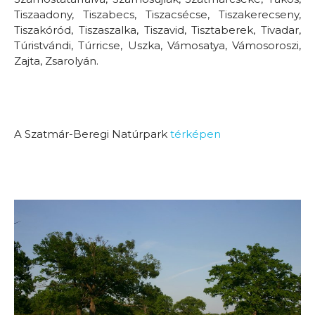
Tiszaadony, Tiszabecs, Tiszacsécse, Tiszakerecseny,
Tiszakóród, Tiszaszalka, Tiszavid, Tisztaberek, Tivadar,
Túristvándi, Túrricse, Uszka, Vámosatya, Vámosoroszi,
Zajta, Zsarolyán.
A Szatmár-Beregi Natúrpark
térképen