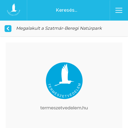
Ugrás a tartalomhoz
Főoldal
Megalakult a Szatmár-Beregi Natúrpark