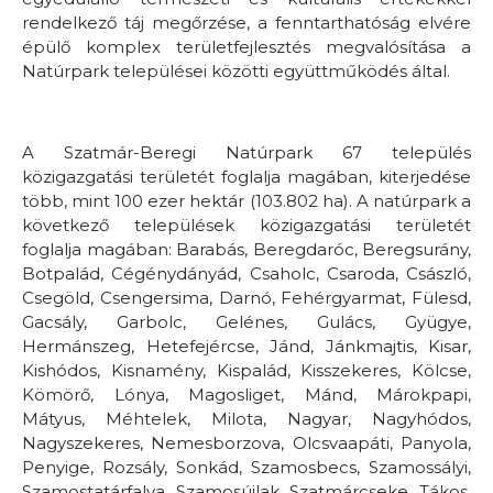
rendelkező táj megőrzése, a fenntarthatóság elvére
épülő komplex területfejlesztés megvalósítása a
Natúrpark települései közötti együttműködés által.
A Szatmár-Beregi Natúrpark 67 település
közigazgatási területét foglalja magában, kiterjedése
több, mint 100 ezer hektár (103.802 ha). A natúrpark a
következő települések közigazgatási területét
foglalja magában: Barabás, Beregdaróc, Beregsurány,
Botpalád, Cégénydányád, Csaholc, Csaroda, Császló,
Csegöld, Csengersima, Darnó, Fehérgyarmat, Fülesd,
Gacsály, Garbolc, Gelénes, Gulács, Gyügye,
Hermánszeg, Hetefejércse, Jánd, Jánkmajtis, Kisar,
Kishódos, Kisnamény, Kispalád, Kisszekeres, Kölcse,
Kömörő, Lónya, Magosliget, Mánd, Márokpapi,
Mátyus, Méhtelek, Milota, Nagyar, Nagyhódos,
Nagyszekeres, Nemesborzova, Olcsvaapáti, Panyola,
Penyige, Rozsály, Sonkád, Szamosbecs, Szamossályi,
Szamostatárfalva, Szamosújlak, Szatmárcseke, Tákos,