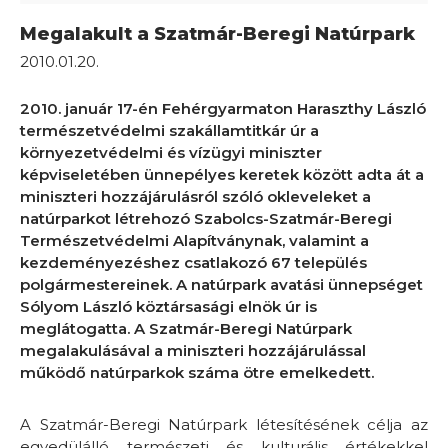
Megalakult a Szatmár-Beregi Natúrpark
2010.01.20.
2010. január 17-én Fehérgyarmaton Haraszthy László
természetvédelmi szakállamtitkár úr a
környezetvédelmi és vízügyi miniszter
képviseletében ünnepélyes keretek között adta át a
miniszteri hozzájárulásról szóló okleveleket a
natúrparkot létrehozó Szabolcs-Szatmár-Beregi
Természetvédelmi Alapítványnak, valamint a
kezdeményezéshez csatlakozó 67 település
polgármestereinek. A natúrpark avatási ünnepséget
Sólyom László köztársasági elnök úr is
meglátogatta. A Szatmár-Beregi Natúrpark
megalakulásával a miniszteri hozzájárulással
működő natúrparkok száma ötre emelkedett.
A Szatmár-Beregi Natúrpark létesítésének célja az
egyedülálló természeti és kulturális értékekkel