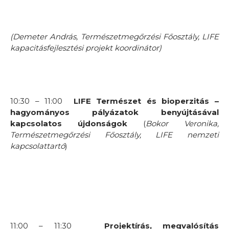
(Demeter András, Természetmegőrzési Főosztály, LIFE
kapacitásfejlesztési projekt koordinátor)
10:30 – 11:00
LIFE Természet és bioperzitás –
hagyományos pályázatok benyújtásával
kapcsolatos újdonságok
(
Bokor Veronika,
Természetmegőrzési Főosztály, LIFE nemzeti
kapcsolattartó
)
11:00 – 11:30
Projektírás, megvalósítás