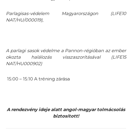
Parlagisas-védelem Magyarországon
(LIFE10
NAT/HU/000019),
A parlagi sasok védelme a Pannon-régióban az ember
okozta halálozás visszaszorításával
(LIFE15
NAT/HU000902)
15:00 – 15:10 A tréning zárása
A rendezvény ideje alatt angol-magyar tolmácsolás
biztosított!