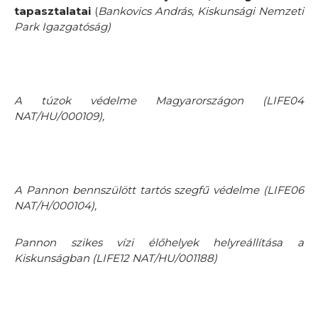
tapasztalatai
(
Bankovics András, Kiskunsági Nemzeti
Park Igazgatóság)
A túzok védelme Magyarországon
(LIFE04
NAT/HU/000109),
A Pannon bennszülött tartós szegfű védelme
(LIFE06
NAT/H/000104),
Pannon szikes vízi élőhelyek helyreállítása a
Kiskunságban
(LIFE12 NAT/HU/001188)