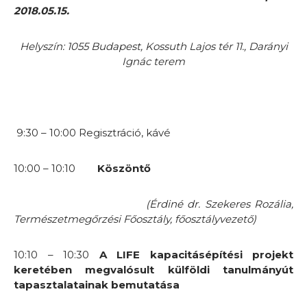
2018.05.15.
Helyszín: 1055 Budapest, Kossuth Lajos tér 11., Darányi
Ignác terem
9:30 – 10:00 Regisztráció, kávé
10:00 – 10:10
Köszöntő
(Érdiné dr. Szekeres Rozália,
Természetmegőrzési Főosztály, főosztályvezető)
10:10 – 10:30
A LIFE kapacitásépítési projekt
keretében megvalósult külföldi tanulmányút
tapasztalatainak bemutatása