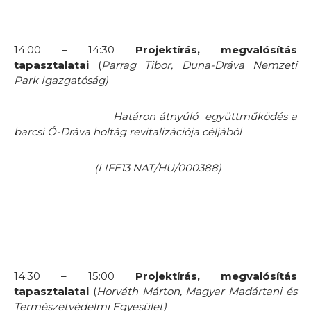
14:00 – 14:30
Projektírás, megvalósítás
tapasztalatai
(
Parrag Tibor, Duna-Dráva Nemzeti
Park Igazgatóság)
Határon átnyúló együttműködés a
barcsi Ó-Dráva holtág revitalizációja céljából
(LIFE13 NAT/HU/000388)
14:30 – 15:00
Projektírás, megvalósítás
tapasztalatai
(
Horváth Márton,
Magyar Madártani és
Természetvédelmi Egyesület)