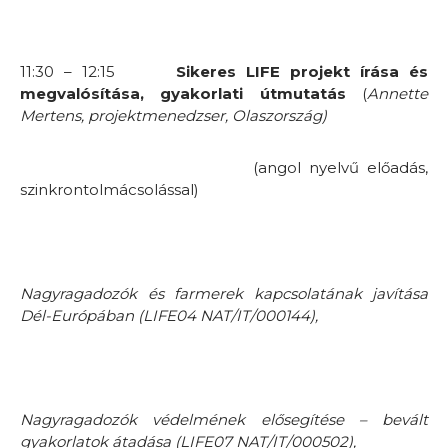
11:30 – 12:15
Sikeres LIFE projekt írása és
megvalósítása, gyakorlati útmutatás
(
Annette
Mertens, projektmenedzser,
Olaszország)
(angol nyelvű előadás,
szinkrontolmácsolással)
Nagyragadozók és farmerek kapcsolatának javítása
Dél-Európában
(LIFE04 NAT/IT/000144),
Nagyragadozók védelmének elősegítése – bevált
gyakorlatok átadása
(LIFE07 NAT/IT/000502),