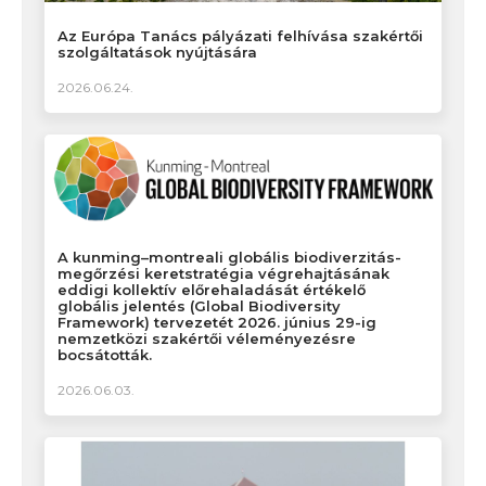
Az Európa Tanács pályázati felhívása szakértői
szolgáltatások nyújtására
2026.06.24.
A kunming–montreali globális biodiverzitás-
megőrzési keretstratégia végrehajtásának
eddigi kollektív előrehaladását értékelő
globális jelentés (Global Biodiversity
Framework) tervezetét 2026. június 29-ig
nemzetközi szakértői véleményezésre
bocsátották.
2026.06.03.