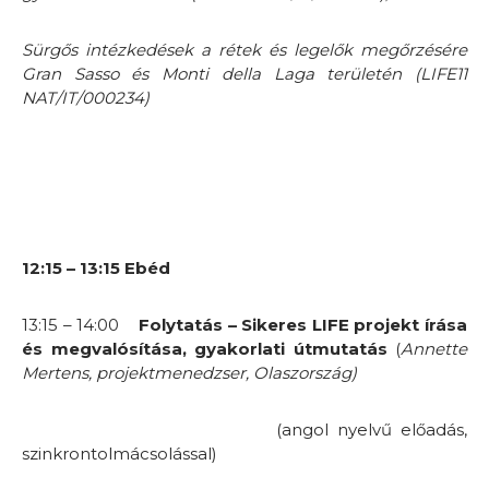
Sürgős intézkedések a rétek és legelők megőrzésére
Gran Sasso és Monti della Laga területén
(LIFE11
NAT/IT/000234)
12:15 – 13:15 Ebéd
13:15 – 14:00
Folytatás – Sikeres LIFE projekt írása
és megvalósítása, gyakorlati útmutatás
(
Annette
Mertens, projektmenedzser,
Olaszország)
(angol nyelvű előadás,
szinkrontolmácsolással)