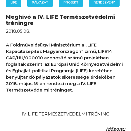
LIFE
PÁLYÁZAT
PROJEKT
RENDEZVÉNY
Meghívó a IV. LIFE Természetvédelmi
tréningre
2018.05.08.
A Földművelésügyi Minisztérium a „LIFE
Kapacitásépítés Magyarországon” című, LIFE14
CAP/HU/000010 azonosító számú projektben
foglaltak szerint, az Európai Unió Környezetvédelmi
és Éghajlat-politikai Programja (LIFE) keretében
benyújtandó pályázatok sikeressége érdekében
2018. május 15-én rendezi meg a IV. LIFE
Természetvédelmi tréninget.
IV. LIFE TERMÉSZETVÉDELMI TRÉNING
Időpont: