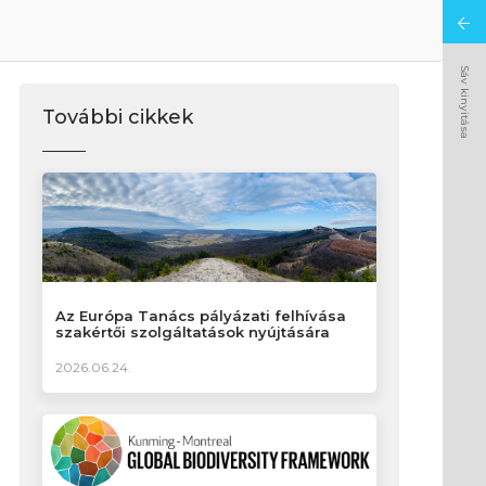
Sáv kinyitása
További cikkek
Az Európa Tanács pályázati felhívása
szakértői szolgáltatások nyújtására
2026.06.24.