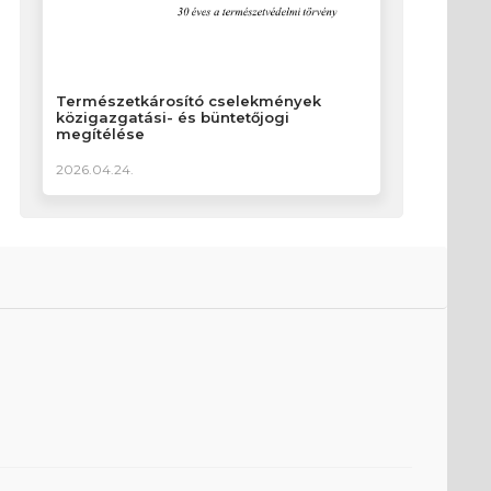
Természetkárosító cselekmények
közigazgatási- és büntetőjogi
megítélése
2026.04.24.