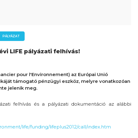
PÁLYÁZAT
vi LIFE pályázati felhívás!
nancier pour l'Environnement) az Európai Unió
ikáját támogató pénzügyi eszköz, melyre vonatkozóan
ente jelenik meg.
ázati felhívás és a pályázati dokumentáció az alábbi
ronment/life/funding/lifeplus2012/call/index.htm