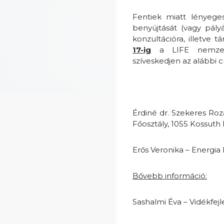
Fentiek miatt lényege
benyújtását (vagy pályá
konzultációra, illetve 
17-ig
a LIFE nemzeti
szíveskedjen az alábbi 
Érdiné dr. Szekeres Roz
Főosztály, 1055 Kossuth L
Erős Veronika – Energia 
Bővebb információ:
Sashalmi Éva – Vidékfej