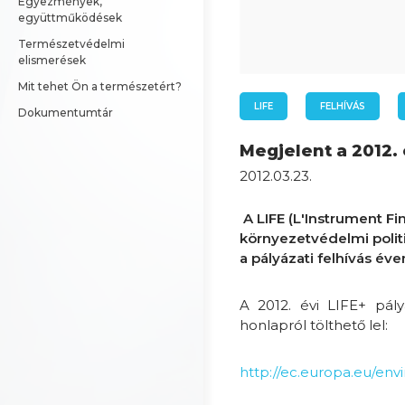
Egyezmények, 
együttműködések
Természetvédelmi 
elismerések
Mit tehet Ön a természetért?
LIFE
FELHÍVÁS
Dokumentumtár
Megjelent a 2012. é
2012.03.23.
A LIFE (L'Instrument Fi
környezetvédelmi polit
a pályázati felhívás év
A 2012. évi LIFE+ pály
honlapról tölthető lel:
http://ec.europa.eu/envi