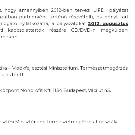
s, hogy amennyiben 2012-ben tervezi LIFE+ pályázat
zatban partnerként történő részvételt), és igényt tart
támogató nyilatkozatra, a pályázatokat
2012. augusztus
 kapcsolattartók részére CD/DVD-n megküldeni
címekre:
ália – Vidékfejlesztési Minisztérium, Természetmegőrzési
ajos tér 11.
Központ Nonprofit Kft. 1134 Budapest, Váci út 45.
lesztési Minisztérium, Természetmegőrzési Főosztály