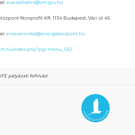
il:
eva.sashalmi@vm.gov.hu
Központ Nonprofit Kft. 1134 Budapest, Váci út 45.
il:
eros.veronika@energiakozpont.hu
lem.hu/index.php?pg=menu_562
IFE pályázati felhívás!