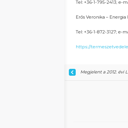
Tel: +36-1-795-2413; e-ma
Erős Veronika – Energia 
Tel: +36-1-872-3127; e-ma
https://termeszetvede
Megjelent a 2012. évi L