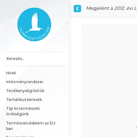
Ugrás a tartalomhoz
Megjelent a 2012. évi L
Főoldal
Hírek
Intézményrendszer
Tevékenységi körök
Tematikus keresők
Táji és természeti 
örökségünk
Természetvédelem az EU-
ban