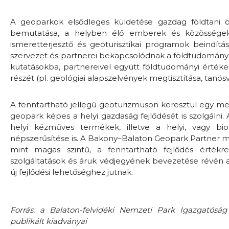
A geoparkok elsődleges küldetése gazdag földtani
bemutatása, a helyben élő emberek és közösségek
ismeretterjesztő és geoturisztikai programok beindítás
szervezet és partnerei bekapcsolódnak a földtudomány
kutatásokba, partnereivel együtt földtudományi értékei
részét (pl. geológiai alapszelvények megtisztítása, tanösv
A fenntartható jellegű geoturizmuson keresztül egy me
geopark képes a helyi gazdaság fejlődését is szolgálni.
helyi kézműves termékek, illetve a helyi, vagy bio
népszerűsítése is. A Bakony–Balaton Geopark Partner 
mint magas szintű, a fenntartható fejlődés érték
szolgáltatások és áruk védjegyének bevezetése révén 
új fejlődési lehetőséghez jutnak.
Forrás: a Balaton-felvidéki Nemzeti Park Igazgatóság
publikált kiadványai