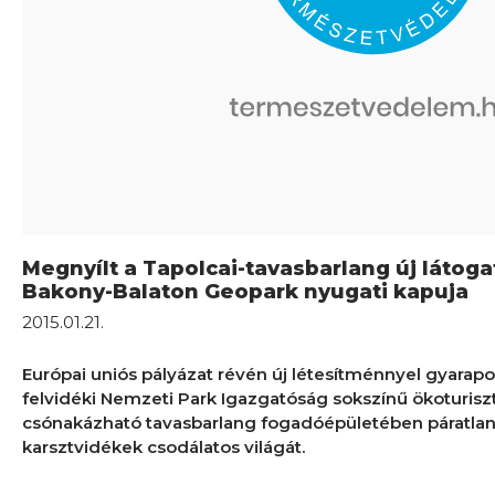
Megnyílt a Tapolcai-tavasbarlang új látog
Bakony-Balaton Geopark nyugati kapuja
2015.01.21.
Európai uniós pályázat révén új létesítménnyel gyarap
felvidéki Nemzeti Park Igazgatóság sokszínű ökoturiszti
csónakázható tavasbarlang fogadóépületében páratlan k
karsztvidékek csodálatos világát.