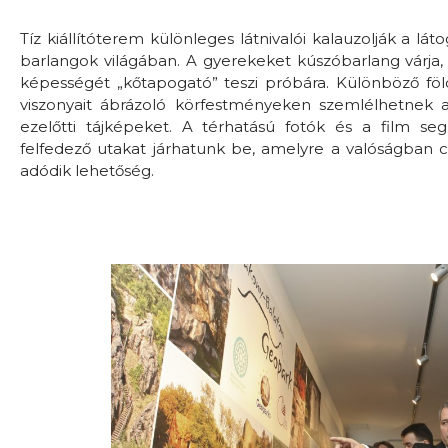
Tíz kiállítóterem különleges látnivalói kalauzolják a lá
barlangok világában. A gyerekeket kúszóbarlang várja, 
képességét „kőtapogató” teszi próbára. Különböző földt
viszonyait ábrázoló körfestményeken szemlélhetnek 
ezelőtti tájképeket. A térhatású fotók és a film segí
felfedező utakat járhatunk be, amelyre a valóságban
adódik lehetőség.