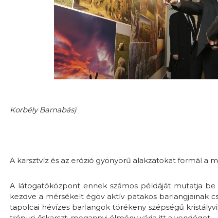
Korbély Barnabás)
A karsztvíz és az erózió gyönyörű alakzatokat formál a 
A látogatóközpont ennek számos példáját mutatja be D
kezdve a mérsékelt égöv aktív patakos barlangjainak cs
tapolcai hévízes barlangok törékeny szépségű kristályvil
trópusi őskarszt; megannyi élmény várja itt a vendéget.