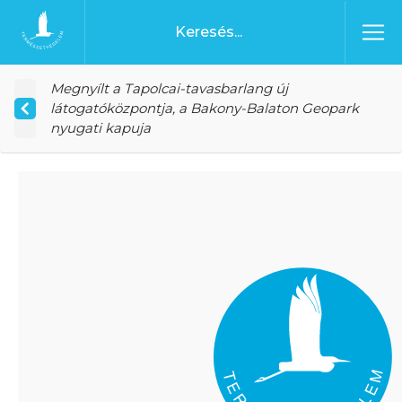
Ugrás a tartalomhoz
Főoldal
Megnyílt a Tapolcai-tavasbarlang új
látogatóközpontja, a Bakony-Balaton Geopark
nyugati kapuja