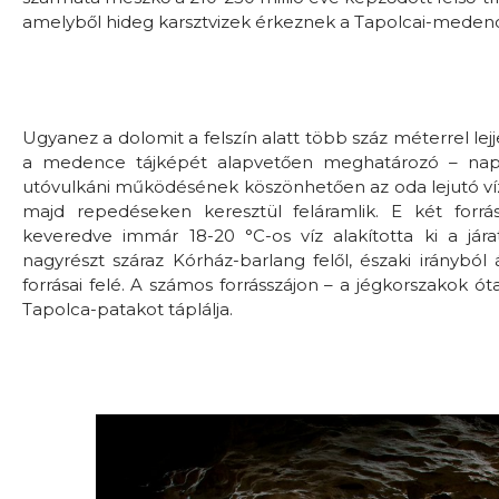
amelyből hideg karsztvizek érkeznek a Tapolcai-meden
Ugyanez a dolomit a felszín alatt több száz méterrel lej
a medence tájképét alapvetően meghatározó – napj
utóvulkáni működésének köszönhetően az oda lejutó víz 
majd repedéseken keresztül feláramlik. E két forrá
keveredve immár 18-20 °C-os víz alakította ki a já
nagyrészt száraz Kórház-barlang felől, északi irányból
forrásai felé. A számos forrásszájon – a jégkorszakok óta
Tapolca-patakot táplálja.