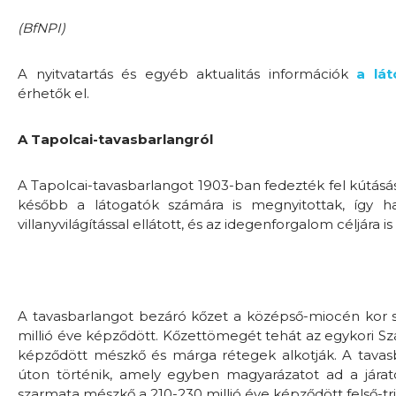
(BfNPI)
A nyitvatartás és egyéb aktualitás információk
a lá
érhetők el.
A Tapolcai-tavasbarlangról
A Tapolcai-tavasbarlangot 1903-ban fedezték fel kútásá
később a látogatók számára is megnyitottak, így h
villanyvilágítással ellátott, és az idegenforgalom céljára i
A tavasbarlangot bezáró kőzet a középső-miocén kor s
millió éve képződött. Kőzettömegét tehát az egykori S
képződött mészkő és márga rétegek alkotják. A tavasb
úton történik, amely egyben magyarázatot ad a járatok 
szarmata mészkő a 210-230 millió éve képződött felső-tr