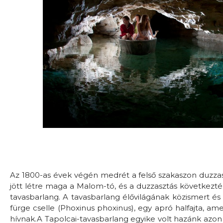
Az 1800-as évek végén medrét a felső szakaszon duzzaszt
jött létre maga a Malom-tó, és a duzzasztás következt
tavasbarlang. A tavasbarlang élővilágának közismert és
fürge cselle (Phoxinus phoxinus), egy apró halfajta, ame
hívnak.A Tapolcai-tavasbarlang egyike volt hazánk azon 