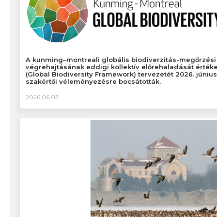
A kunming–montreali globális biodiverzitás-megőrzési 
végrehajtásának eddigi kollektív előrehaladását értékel
(Global Biodiversity Framework) tervezetét 2026. júniu
szakértői véleményezésre bocsátották.
2026.06.03.