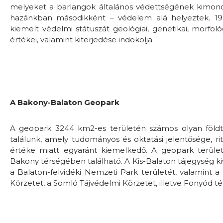
melyeket a barlangok általános védettségének kimond
hazánkban másodikként – védelem alá helyeztek. 198
kiemelt védelmi státuszát geológiai, genetikai, morfológi
értékei, valamint kiterjedése indokolja.
A Bakony-Balaton Geopark
A geopark 3244 km2-es területén számos olyan földtan
találunk, amely tudományos és oktatási jelentősége, rit
értéke miatt egyaránt kiemelkedő. A geopark terület
Bakony térségében található. A Kis-Balaton tájegység k
a Balaton-felvidéki Nemzeti Park területét, valamint 
Körzetet, a Somló Tájvédelmi Körzetet, illetve Fonyód té