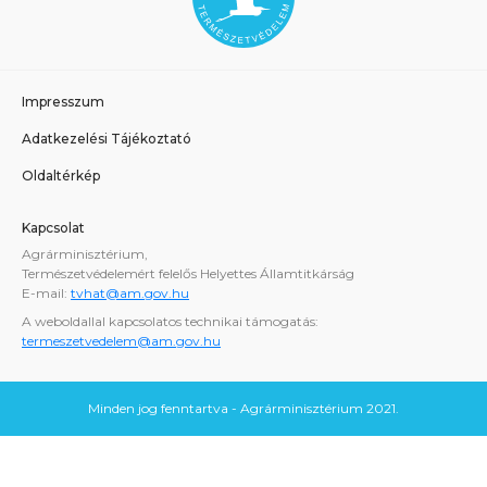
Impresszum
Adatkezelési Tájékoztató
Oldaltérkép
Kapcsolat
Agrárminisztérium,
Természetvédelemért felelős Helyettes Államtitkárság
E-mail:
tvhat@am.gov.hu
A weboldallal kapcsolatos technikai támogatás:
termeszetvedelem@am.gov.hu
Minden jog fenntartva - Agrárminisztérium 2021.