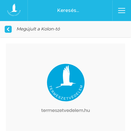
Ugrás a tartalomhoz
Főoldal
Megújult a Kolon-tó