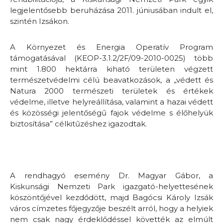
legjelentősebb beruházása 2011. júniusában indult el,
szintén Izsákon.
A Környezet és Energia Operatív Program
támogatásával (KEOP-3.1.2/2F/09-2010-0025) több
mint 1.800 hektárra kiható területen végzett
természetvédelmi célú beavatkozások, a „védett és
Natura 2000 természeti területek és értékek
védelme, illetve helyreállítása, valamint a hazai védett
és közösségi jelentőségű fajok védelme s élőhelyük
biztosítása” célkitűzéshez igazodtak.
A rendhagyó esemény Dr. Magyar Gábor, a
Kiskunsági Nemzeti Park igazgató-helyettesének
köszöntőjével kezdődött, majd Bagócsi Károly Izsák
város címzetes főjegyzője beszélt arról, hogy a helyiek
nem csak nagy érdeklődéssel követték az elmúlt