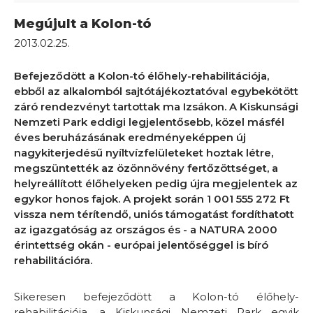
Megújult a Kolon-tó
2013.02.25.
Befejeződött a Kolon-tó élőhely-rehabilitációja,
ebből az alkalomból sajtótájékoztatóval egybekötött
záró rendezvényt tartottak ma Izsákon. A Kiskunsági
Nemzeti Park eddigi legjelentősebb, közel másfél
éves beruházásának eredményeképpen új
nagykiterjedésű nyíltvízfelületeket hoztak létre,
megszüntették az özönnövény fertőzöttséget, a
helyreállított élőhelyeken pedig újra megjelentek az
egykor honos fajok. A projekt során 1 001 555 272 Ft
vissza nem térítendő, uniós támogatást fordíthatott
az igazgatóság az országos és - a NATURA 2000
érintettség okán - európai jelentőséggel is bíró
rehabilitációra.
Sikeresen befejeződött a Kolon-tó élőhely-
rehabilitációja, a Kiskunsági Nemzeti Park egyik