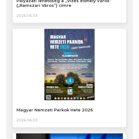
Pályázati lehetőség a „Vizes élőhely város”
(„Ramszari Város”) címre
2026.06.03.
Magyar Nemzeti Parkok Hete 2026
2026.06.03.