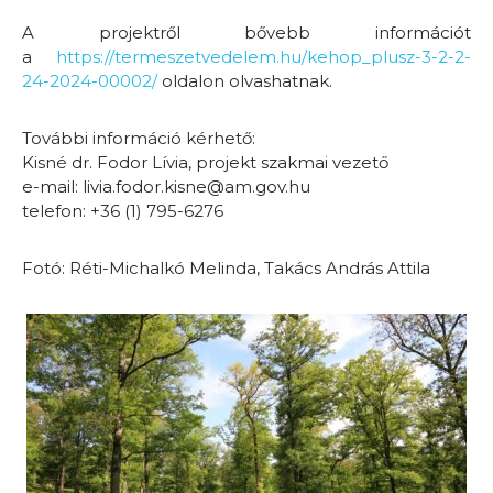
A projektről bővebb információt
a
https://termeszetvedelem.hu/kehop_plusz-3-2-2-
24-2024-00002/
oldalon olvashatnak.
További információ kérhető:
Kisné dr. Fodor Lívia, projekt szakmai vezető
e-mail: livia.fodor.kisne@am.gov.hu
telefon: +36 (1) 795-6276
Fotó: Réti-Michalkó Melinda, Takács András Attila