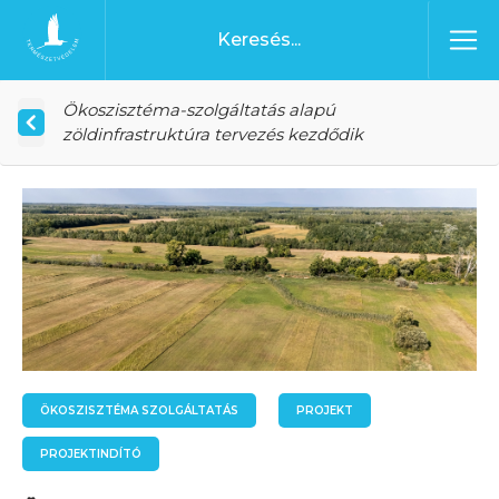
Ugrás a tartalomhoz
Főoldal
Ökoszisztéma-szolgáltatás alapú
zöldinfrastruktúra tervezés kezdődik
ÖKOSZISZTÉMA SZOLGÁLTATÁS
PROJEKT
PROJEKTINDÍTÓ