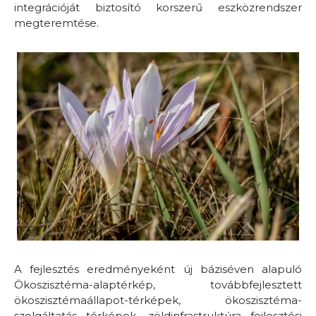
integrációját biztosító korszerű eszközrendszer
megteremtése.
A fejlesztés eredményeként új báziséven alapuló
Ökoszisztéma-alaptérkép, továbbfejlesztett
ökoszisztémaállapot-térképek, ökoszisztéma-
szolgáltatás térképek, zöldinfrastruktúra fejlesztési