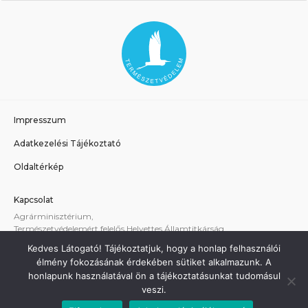
Impresszum
Adatkezelési Tájékoztató
Oldaltérkép
Kapcsolat
Agrárminisztérium,
Természetvédelemért felelős Helyettes Államtitkárság
E-mail:
tvhat@am.gov.hu
Kedves Látogató! Tájékoztatjuk, hogy a honlap felhasználói
A weboldallal kapcsolatos technikai támogatás:
élmény fokozásának érdekében sütiket alkalmazunk. A
termeszetvedelem@am.gov.hu
honlapunk használatával ön a tájékoztatásunkat tudomásul
veszi.