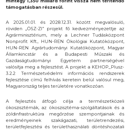
mintegy 1,350 milliárd forint vissza nem térítendő
támogatásban részesül.
A 2025.01.01. és 2028.12.31. között megvalósuló,
röviden „ÖSZ-ZI” projekt fő kedvezményezettje az
Agrárminisztérium, mely a Lechner Tudásközpont
Nonprofit Kft., HUN-REN Ökológiai Kutatóközpont,
HUN-REN Agrártudományi Kutatóközpont, Magyar
Államkincstár és a Budapesti Műszaki és
Gazdaságtudományi Egyetem partnerségével
valósítja meg a fejlesztést. A projekt a KEHOP_Plusz-
3.2.2 Természetvédelmi információs rendszerek
fejlesztése című felhívás keretein belül valósul meg,
Magyarország teljes területére vonatkozóan.
A fejlesztés átfogó célja a természetközeli
ökoszisztémák, az ökoszisztéma-szolgáltatások és a
zöldinfrastruktúra megőrzése szempontjainak és
eredményeinek szakágazati, területrendezési,
területfejlesztési és területhasználati döntéshozatali