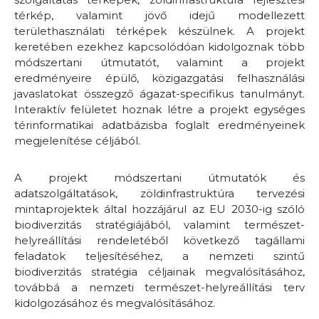
térkép, valamint jövő idejű modellezett
területhasználati térképek készülnek. A projekt
keretében ezekhez kapcsolódóan kidolgoznak több
módszertani útmutatót, valamint a projekt
eredményeire épülő, közigazgatási felhasználási
javaslatokat összegző ágazat-specifikus tanulmányt.
Interaktív felületet hoznak létre a projekt egységes
térinformatikai adatbázisba foglalt eredményeinek
megjelenítése céljából.
A projekt módszertani útmutatók és
adatszolgáltatások, zöldinfrastruktúra tervezési
mintaprojektek által hozzájárul az EU 2030-ig szóló
biodiverzitás stratégiájából, valamint természet-
helyreállítási rendeletéből következő tagállami
feladatok teljesítéséhez, a nemzeti szintű
biodiverzitás stratégia céljainak megvalósításához,
továbbá a nemzeti természet-helyreállítási terv
kidolgozásához és megvalósításához.