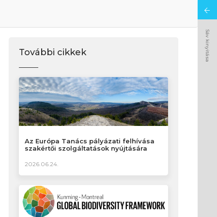
Sáv kinyitása
További cikkek
Az Európa Tanács pályázati felhívása
szakértői szolgáltatások nyújtására
2026.06.24.