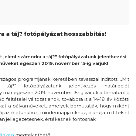
a a táj? fotópályázat hosszabbítás!
 jelent számodra a táj?" fotópályázatunk jelentkezési
aműveket egészen 2019. november 15-ig várjuk!
zágos programjának keretében tavasszal indított, „Mit
áj?” fotópályázatunk jelentkezési határidejét
 már egészen 2019. november 15-ig várjuk a témába illő
b feltételei változatlanok, továbbra is a 14-18 év közötti
zokat a pályaműveket, amelyek bemutatják, hogy miként
j az életünkhöz, mindennapjainkhoz, elárulja mit tekint
an jellegezetesnek, értékesnek fontosnak.
linken
megtekinthető.