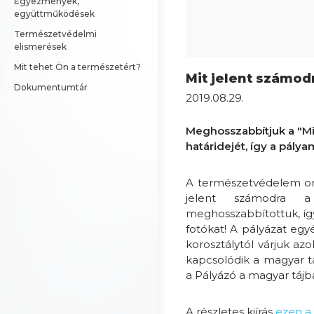
Egyezmények, 
együttműködések
Természetvédelmi 
elismerések
Mit tehet Ön a természetért?
Mit jelent számodr
Dokumentumtár
2019.08.29.
Meghosszabbítjuk a "Mit
határidejét, így a pály
A természetvédelem ors
jelent számodra a t
meghosszabbítottuk, így
fotókat! A pályázat egyé
korosztálytól várjuk a
kapcsolódik a magyar tá
a Pályázó a magyar tájb
A részletes kiírás
ezen a 