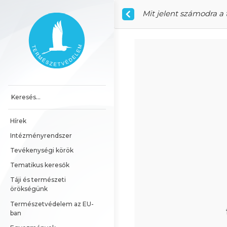
Ugrás a tartalomhoz
Mit jelent számodra a 
Főoldal
Hírek
Intézményrendszer
Tevékenységi körök
Tematikus keresők
Táji és természeti 
örökségünk
Természetvédelem az EU-
ban