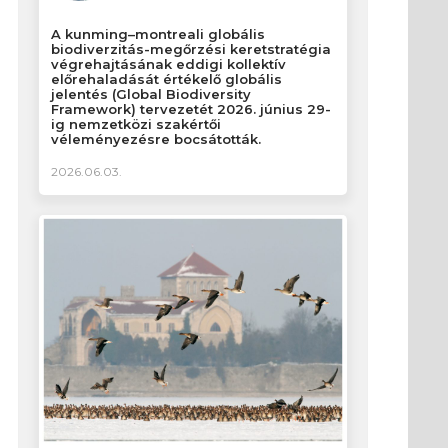
A kunming–montreali globális
biodiverzitás-megőrzési keretstratégia
végrehajtásának eddigi kollektív
előrehaladását értékelő globális
jelentés (Global Biodiversity
Framework) tervezetét 2026. június 29-
ig nemzetközi szakértői
véleményezésre bocsátották.
2026.06.03.