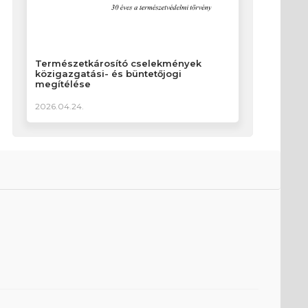
Természetkárosító cselekmények
közigazgatási- és büntetőjogi
megítélése
2026.04.24.