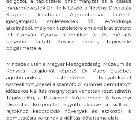
dolgozói, a tápiószelei önkormányzat és a család
megemlékeztek Dr. Holly László, a Növényi Diverzitás
Központ (korábban Agrobotanikai Intézet)
igazgatójáról, születésének 75. évfordulója
alkalmából, melynek tiszteletére emléktáblát avatott
fel Czerván György államtitkár úr és méltató
beszédet tartott Kovács Ferenc, Tápiószele
polgármestere.
Mindezek után a Magyar Mezőgazdasági Múzeum és
Könyvtár tulajdonát képező, Dr. Papp Erzsébet
agrobotanikus, festőművész hagyatékából
összeállított „Mesél a szántóföld” címmel bemutatott
időszakos kiállítás megnyitóján vehettek részt szintén
Tápiószelén, a Blaskovich Múzeumban. A Növényi
Diverzitás Központtal együttműködve a kiállított
rajzokhoz kapcsolódó növények és eszközök is
bemutatásra kerülnek a kiállítás időtartama alatt.