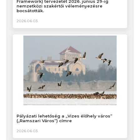
Framework) tervezetét 2026. június 29-ig
nemzetközi szakértői véleményezésre
bocsátották.
2026.06.03.
Pályázati lehetőség a „Vizes élőhely város”
(„Ramszari Város”) címre
2026.06.03.