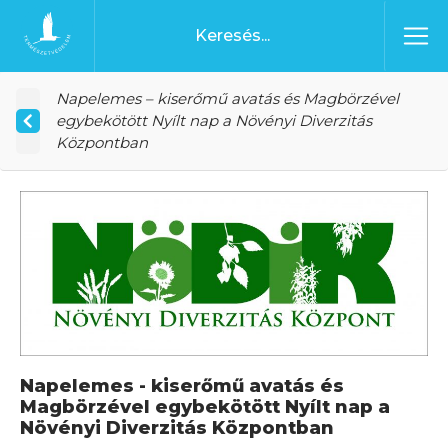
Ugrás a tartalomhoz
Főoldal
Napelemes – kiserőmű avatás és Magbörzével
egybekötött Nyílt nap a Növényi Diverzitás
Központban
Napelemes - kiserőmű avatás és
Magbörzével egybekötött Nyílt nap a
Növényi Diverzitás Központban