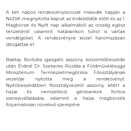
A két napos rendezvénysorozat második napján a
NöDiK megnyitotta kapuit az érdeklődők előtt és az I.
Magbörze és Nyílt nap alkalmából az ország egész
területéről valamint határainkon túlról is vártak
vendégeket. A rendezvényre közel háromszázan
látogattak el.
Baktay Borbála igazgató asszony köszöntőbeszéde
után Érdiné Dr. Szekeres Rozália a Földművelésügyi
Minisztérium Természetmegőrzési Főosztályának
vezetője nyitotta meg a rendezvényt.
Nyitóbeszédében főosztályvezető asszony kitért a
hazai és nemzetközi génbankok fontos
szerepvállalására, valamint a hazai magbörzék
folyamatosan növekvő szerepére.