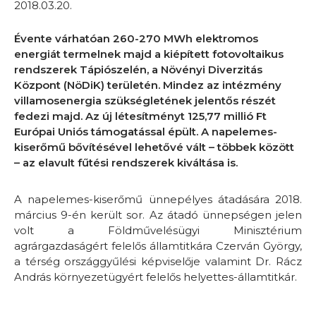
2018.03.20.
Évente várhatóan 260-270 MWh elektromos
energiát termelnek majd a kiépített fotovoltaikus
rendszerek Tápiószelén, a Növényi Diverzitás
Központ (NöDiK) területén. Mindez az intézmény
villamosenergia szükségletének jelentős részét
fedezi majd. Az új létesítményt 125,77 millió Ft
Európai Uniós támogatással épült. A napelemes-
kiserőmű bővítésével lehetővé vált – többek között
– az elavult fűtési rendszerek kiváltása is.
A napelemes-kiserőmű ünnepélyes átadására 2018.
március 9-én került sor. Az átadó ünnepségen jelen
volt a Földművelésügyi Minisztérium
agrárgazdaságért felelős államtitkára Czerván György,
a térség országgyűlési képviselője valamint Dr. Rácz
András környezetügyért felelős helyettes-államtitkár.