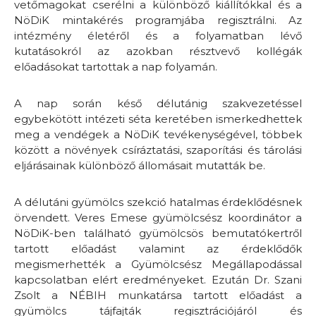
vetőmagokat cserélni a különböző kiállítókkal és a
NöDiK mintakérés programjába regisztrálni. Az
intézmény életéről és a folyamatban lévő
kutatásokról az azokban résztvevő kollégák
előadásokat tartottak a nap folyamán.
A nap során késő délutánig szakvezetéssel
egybekötött intézeti séta keretében ismerkedhettek
meg a vendégek a NöDiK tevékenységével, többek
között a növények csíráztatási, szaporítási és tárolási
eljárásainak különböző állomásait mutatták be.
A délutáni gyümölcs szekció hatalmas érdeklődésnek
örvendett. Veres Emese gyümölcsész koordinátor a
NöDiK-ben található gyümölcsös bemutatókertről
tartott előadást valamint az érdeklődők
megismerhették a Gyümölcsész Megállapodással
kapcsolatban elért eredményeket. Ezután Dr. Szani
Zsolt a NÉBIH munkatársa tartott előadást a
gyümölcs tájfajták regisztrációjáról és