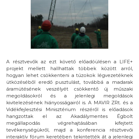
A résztvevők az ezt követő előadóülésen a LIFE+
projekt mellett hallhattak többek között arról,
hogyan lehet csökkenteni a túzokok légvezetéknek
ütközéséből eredő pusztulást, továbbá a madarak
áramütésének veszélyét csökkentő új műszaki
megoldásokról és a jelenlegi megoldások
kivitelezésének hiányosságairól is. A MAVIR ZRt. és a
Vidékfejlesztési Minisztérium részéről is előadások
hangzottak el az Akadálymentes Égbolt
megállapodás végrehajtásában kifejtett
tevékenységükről, majd a konferencia résztvevői
interaktív fórum keretében tekintették át a jelenlegi