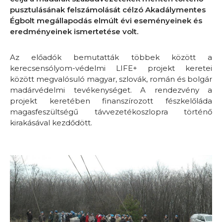
pusztulásának felszámolását célzó Akadálymentes
Égbolt megállapodás elmúlt évi eseményeinek és
eredményeinek ismertetése volt.
Az előadók bemutatták többek között a
kerecsensólyom-védelmi LIFE+ projekt keretei
között megvalósuló magyar, szlovák, román és bolgár
madárvédelmi tevékenységet. A rendezvény a
projekt keretében finanszírozott fészkelőláda
magasfeszültségű távvezetékoszlopra történő
kirakásával kezdődött.