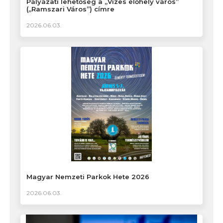
Pályázati lehetőség a „Vizes élőhely város”
(„Ramszari Város”) címre
2026.06.03.
Magyar Nemzeti Parkok Hete 2026
2026.06.03.