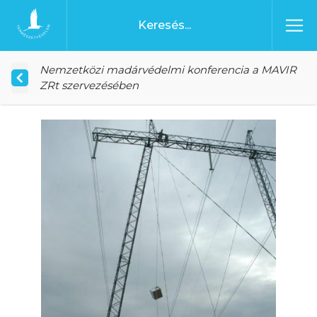
Ugrás a tartalomhoz
Főoldal
Nemzetközi madárvédelmi konferencia a MAVIR
ZRt szervezésében