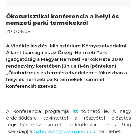
Ökoturisztikai konferencia a helyi és
nemzeti parki termékekről
2010.06.08.
A Vidékfejlesztési Minisztérium Környezetvédelmi
Államtitkársága és az Őrségi Nemzeti Park
Igazgatóság a Magyar Nemzeti Parkok Hete 2010
rendezvény keretében június 11-én (pénteken)
„Ökoturizmus és természetvédelem – fókuszban a
helyi és nemzeti parki termékek” címmel
konferenciát szervez.
A konferencia programja
itt
tölthető le. A nagy
érdeklődésre tekintettel a részvétel előzetes
regisztrációhoz kötött. Jelentkezni június 9-ig
(szerdáig) a
Gabor.Kiss@kvvm.gov.hu
címen lehet.