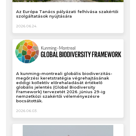
Az Európa Tanács pályázati felhívása szakértői
szolgáltatások nyújtására
2026.06.24.
A kunming–montreali globális biodiverzitás-
megőrzési keretstratégia végrehajtásának
eddigi kollektív előrehaladását értékelő
globális jelentés (Global Biodiversity
Framework) tervezetét 2026. június 29-ig
nemzetközi szakértői véleményezésre
bocsátották.
2026.06.03.