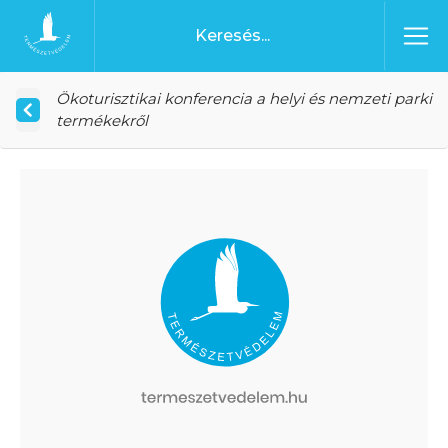
Ugrás a tartalomhoz
Főoldal
Ökoturisztikai konferencia a helyi és nemzeti parki
termékekről