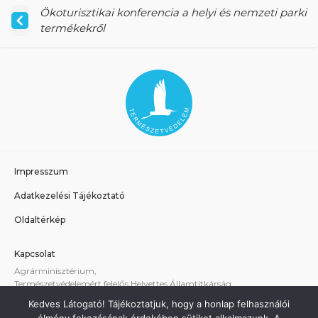
Ökoturisztikai konferencia a helyi és nemzeti parki
termékekről
Impresszum
Adatkezelési Tájékoztató
Oldaltérkép
Kapcsolat
Agrárminisztérium,
Természetvédelemért felelős Helyettes Államtitkárság
E-mail:
tvhat@am.gov.hu
Kedves Látogató! Tájékoztatjuk, hogy a honlap felhasználói
A weboldallal kapcsolatos technikai támogatás: