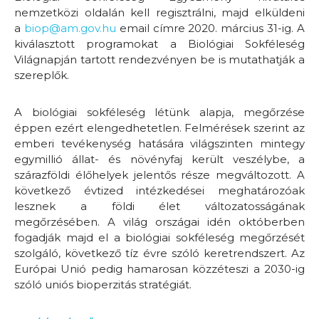
nemzetközi oldalán kell regisztrálni, majd elküldeni
a
biop@am.gov.hu
email címre 2020. március 31-ig. A
kiválasztott programokat a Biológiai Sokféleség
Világnapján tartott rendezvényen be is mutathatják a
szereplők.
A biológiai sokféleség létünk alapja, megőrzése
éppen ezért elengedhetetlen. Felmérések szerint az
emberi tevékenység hatására világszinten mintegy
egymillió állat- és növényfaj került veszélybe, a
szárazföldi élőhelyek jelentős része megváltozott. A
következő évtized intézkedései meghatározóak
lesznek a földi élet változatosságának
megőrzésében. A világ országai idén októberben
fogadják majd el a biológiai sokféleség megőrzését
szolgáló, következő tíz évre szóló keretrendszert. Az
Európai Unió pedig hamarosan közzéteszi a 2030-ig
szóló uniós bioperzitás stratégiát.