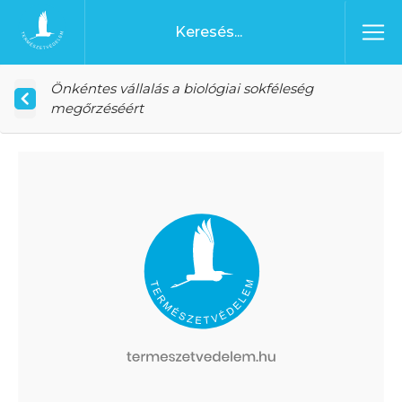
Ugrás a tartalomhoz
Főoldal
Önkéntes vállalás a biológiai sokféleség
megőrzéséért