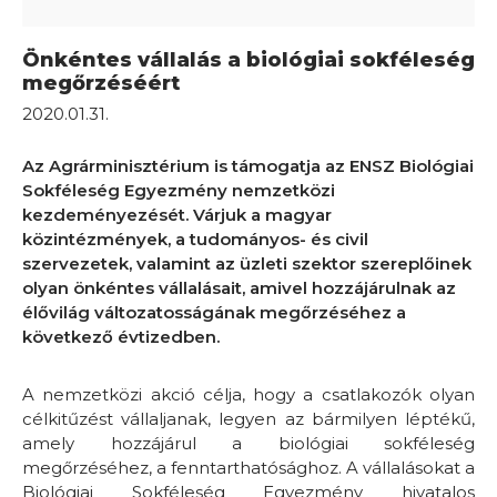
Önkéntes vállalás a biológiai sokféleség
megőrzéséért
2020.01.31.
Az Agrárminisztérium is támogatja az ENSZ Biológiai
Sokféleség Egyezmény nemzetközi
kezdeményezését. Várjuk a magyar
közintézmények, a tudományos- és civil
szervezetek, valamint az üzleti szektor szereplőinek
olyan önkéntes vállalásait, amivel hozzájárulnak az
élővilág változatosságának megőrzéséhez a
következő évtizedben.
A nemzetközi akció célja, hogy a csatlakozók olyan
célkitűzést vállaljanak, legyen az bármilyen léptékű,
amely hozzájárul a biológiai sokféleség
megőrzéséhez, a fenntarthatósághoz. A vállalásokat a
Biológiai Sokféleség Egyezmény hivatalos