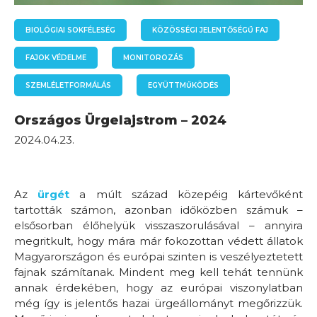
BIOLÓGIAI SOKFÉLESÉG
KÖZÖSSÉGI JELENTŐSÉGŰ FAJ
FAJOK VÉDELME
MONITOROZÁS
SZEMLÉLETFORMÁLÁS
EGYÜTTMŰKÖDÉS
Országos Ürgelajstrom – 2024
2024.04.23.
Az
ürgét
a múlt század közepéig kártevőként
tartották számon, azonban időközben számuk –
elsősorban élőhelyük visszaszorulásával – annyira
megritkult, hogy mára már fokozottan védett állatok
Magyarországon és európai szinten is veszélyeztetett
fajnak számítanak. Mindent meg kell tehát tennünk
annak érdekében, hogy az európai viszonylatban
még így is jelentős hazai ürgeállományt megőrizzük.