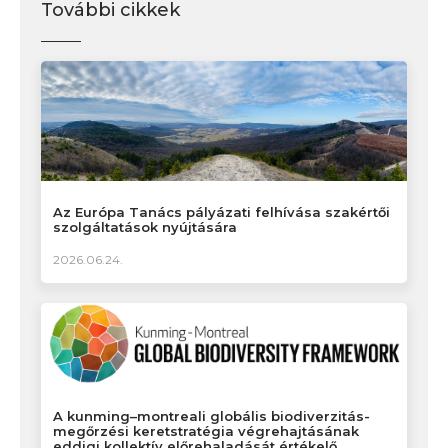
További cikkek
Az Európa Tanács pályázati felhívása szakértői
szolgáltatások nyújtására
2026.06.24.
A kunming–montreali globális biodiverzitás-
megőrzési keretstratégia végrehajtásának
eddigi kollektív előrehaladását értékelő