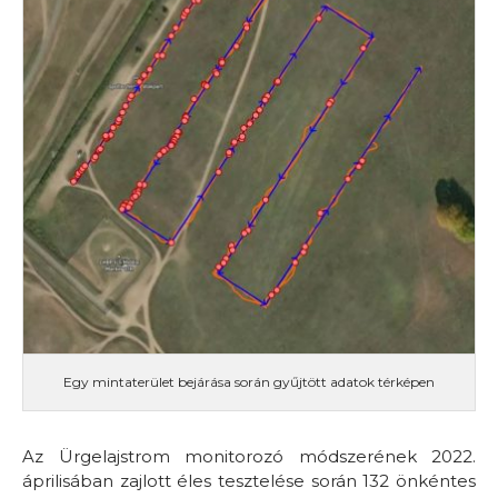
Egy mintaterület bejárása során gyűjtött adatok térképen
Az Ürgelajstrom monitorozó módszerének 2022.
áprilisában zajlott éles tesztelése során 132 önkéntes