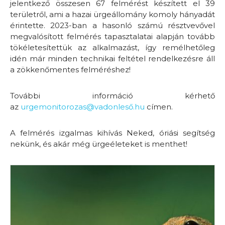
jelentkező összesen 67 felmérést készített el 39
területről, ami a hazai ürgeállomány komoly hányadát
érintette. 2023-ban a hasonló számú résztvevővel
megvalósított felmérés tapasztalatai alapján tovább
tökéletesítettük az alkalmazást, így remélhetőleg
idén már minden technikai feltétel rendelkezésre áll
a zökkenőmentes felméréshez!
További információ kérhető
az
urgemonitorozas@vadonleső.hu
címen.
A felmérés izgalmas kihívás Neked, óriási segítség
nekünk, és akár még ürgeéleteket is menthet!