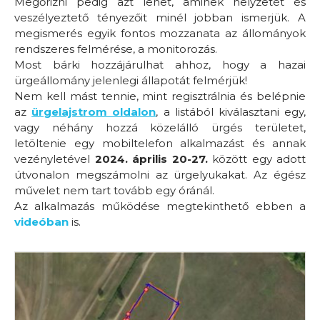
Megőrizni pedig azt lehet, aminek helyzetét és
veszélyeztető tényezőit minél jobban ismerjük. A
megismerés egyik fontos mozzanata az állományok
rendszeres felmérése, a monitorozás.
Most bárki hozzájárulhat ahhoz, hogy a hazai
ürgeállomány jelenlegi állapotát felmérjük!
Nem kell mást tennie, mint regisztrálnia és belépnie
az
ürgelajstrom oldalon
, a listából kiválasztani egy,
vagy néhány hozzá közelálló ürgés területet,
letöltenie egy mobiltelefon alkalmazást és annak
vezényletével
2024. április 20-27.
között egy adott
útvonalon megszámolni az ürgelyukakat. Az égész
művelet nem tart tovább egy óránál.
Az alkalmazás működése megtekinthető ebben a
videóban
is.