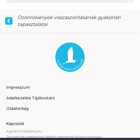
Özönnövények visszaszorításának gyakorlati
tapasztalatai
Impresszum
Adatkezelési Tájékoztató
Oldaltérkép
Kapcsolat
Agrárminisztérium,
Természetvédelemért felelős Helyettes Államtitkárság