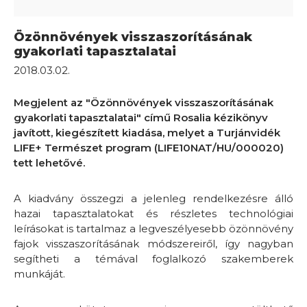
Özönnövények visszaszorításának
gyakorlati tapasztalatai
2018.03.02.
Megjelent az "Özönnövények visszaszorításának
gyakorlati tapasztalatai" című Rosalia kézikönyv
javított, kiegészített kiadása, melyet a Turjánvidék
LIFE+ Természet program (LIFE10NAT/HU/000020)
tett lehetővé.
A kiadvány összegzi a jelenleg rendelkezésre álló
hazai tapasztalatokat és részletes technológiai
leírásokat is tartalmaz a legveszélyesebb özönnövény
fajok visszaszorításának módszereiről, így nagyban
segítheti a témával foglalkozó szakemberek
munkáját.