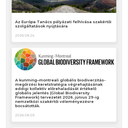
Az Európa Tanács pályázati felhívása szakértői
szolgáltatások nyújtására
2026.06.24.
A kunming–montreali globális biodiverzitás-
megőrzési keretstratégia végrehajtásának
eddigi kollektív előrehaladását értékelő
globális jelentés (Global Biodiversity
Framework) tervezetét 2026. június 29-ig
nemzetközi szakértői véleményezésre
bocsátották.
2026.06.03.