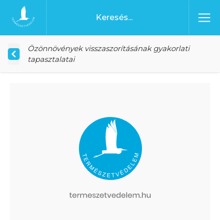
Ugrás a tartalomhoz
Főoldal
Özönnövények visszaszorításának gyakorlati
tapasztalatai