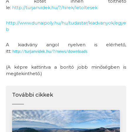
A kötet innen tölthető
le:
http://turjanvidek.hu/?/hirek/letoltesek
http://www.dunaipoly.hu/hu/tudastar/kiadvanyok/egye
b
A kiadvány angol nyelven is elérhető,
itt:
http://turjanvidek.hu/?/news/downloads
(A képre kattintva a borító jobb minőségben is
megtekinthető.)
További cikkek