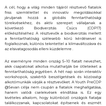
A cél, hogy a világ minden tájáról résztvevő fiatalok
friss szemlélettel és innovatív megoldásokkal
járuljanak hozzá a globális fenntarthatósági
törekvésekhez, és aktív szerepet vállaljanak a
következő Biodiverzitás Csúcs (COP17)
előkészítéséhez. A résztvevők a biodiverzitás mellett
a fenntarthatóság szélesebb körű kérdéseivel is
foglalkoznak, különös tekintettel a klímaváltozásra és
az elsivatagosodás elleni küzdelemre .
Az eseményre minden ország 5–10 fiatalt nevezhet,
akik csapatokat alkotva mutathatják be ötleteiket a
fenntarthatóság jegyében. A hét nap során interaktív
workshopok, szakértői beszélgetések és közösségi
alkotómunkák várják a résztvevőket. A Youth PreCOP
@Sevan célja nem csupán a fiatalok meghallgatása,
hanem valódi cselekvések elindítása is. Ez egy
kivételes alkalom, hogy különböző országok fiataljai
találkozzanak, kapcsolatokat építsenek és eszmét