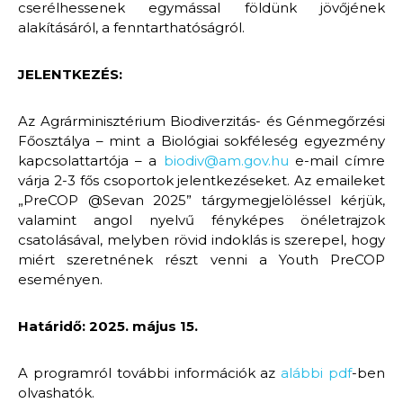
cserélhessenek egymással földünk jövőjének
alakításáról, a fenntarthatóságról.
JELENTKEZÉS:
Az Agrárminisztérium Biodiverzitás- és Génmegőrzési
Főosztálya – mint a Biológiai sokféleség egyezmény
kapcsolattartója – a
biodiv@am.gov.hu
e-mail címre
várja 2-3 fős csoportok jelentkezéseket. Az emaileket
„PreCOP @Sevan 2025” tárgymegjelöléssel kérjük,
valamint angol nyelvű fényképes önéletrajzok
csatolásával, melyben rövid indoklás is szerepel, hogy
miért szeretnének részt venni a Youth PreCOP
eseményen.
Határidő: 2025. május 15.
A programról további információk az
alábbi pdf
-ben
olvashatók.