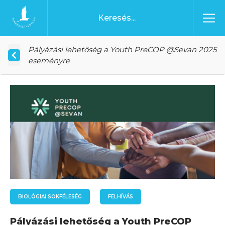
Ugrás a tartalomhoz
Főoldal
Pályázási lehetőség a Youth PreCOP @Sevan 2025
eseményre
BIOLÓGIAI SOKFÉLESÉG
FELHÍVÁS
Pályázási lehetőség a Youth PreCOP