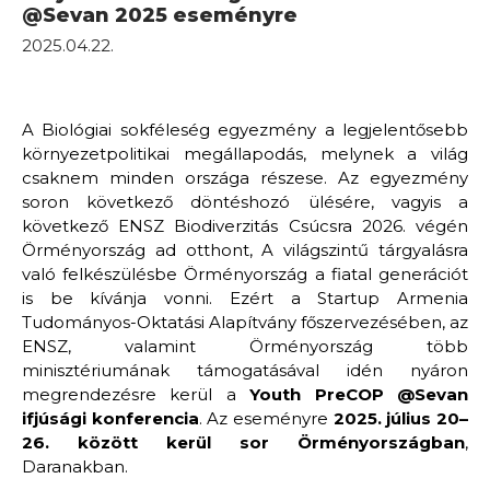
@Sevan 2025 eseményre
2025.04.22.
A Biológiai sokféleség egyezmény a legjelentősebb
környezetpolitikai megállapodás, melynek a világ
csaknem minden országa részese. Az egyezmény
soron következő döntéshozó ülésére, vagyis a
következő ENSZ Biodiverzitás Csúcsra 2026. végén
Örményország ad otthont, A világszintű tárgyalásra
való felkészülésbe Örményország a fiatal generációt
is be kívánja vonni. Ezért a Startup Armenia
Tudományos-Oktatási Alapítvány főszervezésében, az
ENSZ, valamint Örményország több
minisztériumának támogatásával idén nyáron
megrendezésre kerül a
Youth PreCOP @Sevan
ifjúsági konferencia
. Az eseményre
2025. július 20–
26. között kerül sor Örményországban
,
Daranakban.